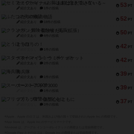
セミファイナル ～お前はまだ生きている～
53
PT
紹介文あり
1件の投稿
ふたつの街の物語
52
PT
紹介文あり
18件の投稿
クランク! ：冒険者たち（拡張）
50
PT
紹介文あり
4件の投稿
とうほうの！
42
PT
紹介文なし
1件の投稿
スターマイン・ラミー ポケット
42
PT
紹介文あり
2件の投稿
海兵隊
39
PT
紹介文あり
1件の投稿
スーパーストア3000
39
PT
紹介文なし
1件の投稿
フリップ７：復讐心とともに
37
PT
紹介文なし
2件の投稿
※Apple、Apple のロゴ は、米国および他の国々で登録されたApple Inc.の商標です。
※App Store は、Apple Inc.のサービスマークです。
※Android は、グーグル インコーポレイテッドの商標または登録商標です。
※Google Play とそのロゴは、Google Inc.の商標または登録商標です。