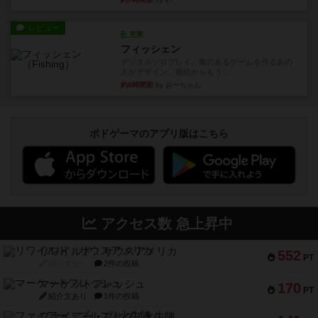
レビュー
充実
フィッシェン
デジタルソロプレイ。毒のあるゲームを作るあの
人がデザイン。箱絵からもう...
約8時間前
by おーちゃん
ボドゲーマのアプリ版はこちら
アクセス数 急上昇中
リワイルド：サウスアメリカ
552
PT
紹介文なし
2件の投稿
マーケットフレッシュ
170
PT
紹介文あり
1件の投稿
ファイアー・ブルズ / 火牛陣