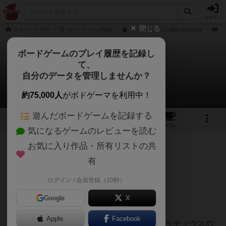
ログイン
閉じる
ボドゲーマTOP
ボードゲームの検索
カルペディエムの通販/商品詳細
作
ボードゲームのプレイ履歴を記録し
て、
カルペ・ディエム
自分のデータを管理しませんか？
ひめくりさんのレビュー
約75,000人
がボドゲーマを利用中！
遊んだボードゲームを記録する
6
8
40
トップ
画像
動画
レビュー
カフェ
気になるゲームのレビューを読む
お気に入り作品・所有リストの共
644名
3名
0
7年以上前
有
ログイン / 会員登録（10秒）
カルペ・ディエム(Carpe Diem) →BGG7.5
Google
X
Apple
Facebook
カルペ･ディエムとは、古代ローマの詩人ホラティウスの