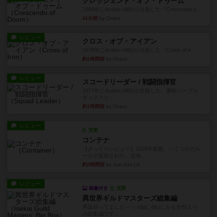
クレッシェンド・オブ・ドゥーム
1980年にAvalon Hill社が出版した『Crescendo o...
41分前
by Chaco
レビュー
クロス・オブ・アイアン
1978年にAvalon Hill社が出版した『Cross of Ir...
約1時間前
by Chaco
レビュー
スコードリーダー / 戦闘指揮官
1977年にAvalon Hill社が出版した、通称パープル
ボックスと...
約1時間前
by Chaco
レビュー
充実
コンテナ
【ざっくりレビュー】2026年新版、いくつかのル
ールが追加された。追加...
約2時間前
by Juin-Zuo Lin
レビュー
画像付き
充実
異世界ギルドマスターズ総集編
再販待ってました～っ (&gt;_&lt;)しかも全部入り
の総集編です...