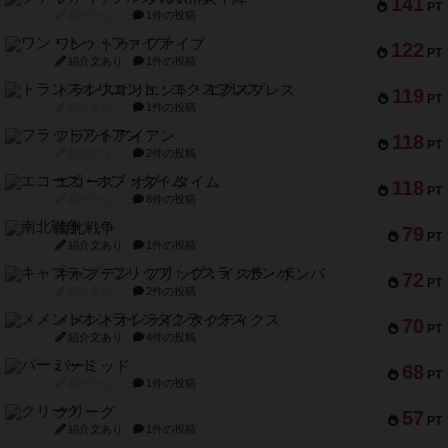
141
PT
紹介文なし
1件の投稿
ワン・トゥ・ファイブ
122
PT
紹介文あり
1件の投稿
トランスオリエント・エクスプレス
119
PT
紹介文なし
1件の投稿
フラットアイアン
118
PT
紹介文なし
2件の投稿
エコーズ・オブ・タイム
118
PT
紹介文なし
8件の投稿
南北戦争
79
PT
紹介文あり
1件の投稿
キャプテン・フリップ：イスラ・ボンバ
72
PT
紹介文なし
2件の投稿
メメントオンラインタクティクス
70
PT
紹介文あり
4件の投稿
パーミッド
68
PT
紹介文なし
1件の投稿
クリーグ
57
PT
紹介文あり
1件の投稿