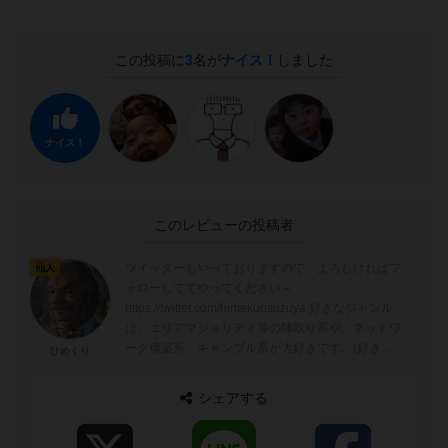
この投稿に
3
名が
ナイス！
しました
ナイス！
このレビューの投稿者
ツイッターもやっておりますので、よろしければフ
仙人
ォローしててやってください～
https://twitter.com/himekurisuzuya 好きなジャンル
は、エリアマジョリティ等の陣取り系や、ネットワ
ーク構築系、ギャンブル系が大好きです。(好きで
ひめくり
すが得意な...
シェアする