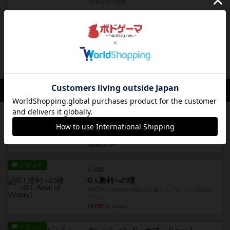
7年以上前
の投稿
レビュー
充実
ノートルダム：10周年記念版
ゲーム名称：Notre Dame (2007) →BGG7.5デザ
イ...
7年以上前
の投稿
会員の新しい投稿
レビュー
ドミニオン：海辺
ドミニオン拡張第３弾で、主に持続カードが追加
されます。今弾以前のドミニ...
1分前
by aki
レビュー
充実
G.I.勝利への礎
1982年にAvalon Hill社が出版した『G.I.』に収録の
マッ...
18分前
by Chaco
レビュー