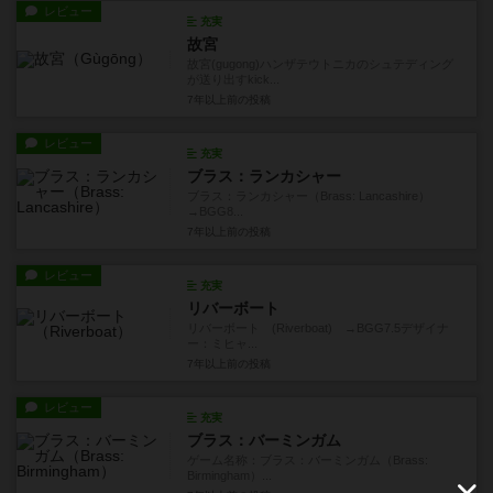
レビュー
充実
故宮
故宮(gugong)ハンザテウトニカのシュテディング
が送り出すkick...
7年以上前
の投稿
レビュー
充実
ブラス：ランカシャー
ブラス：ランカシャー（Brass: Lancashire）
→BGG8...
7年以上前
の投稿
レビュー
充実
リバーボート
リバーボート (Riverboat) →BGG7.5デザイナ
ー：ミヒャ...
7年以上前
の投稿
レビュー
充実
ブラス：バーミンガム
ゲーム名称：ブラス：バーミンガム（Brass:
Birmingham）...