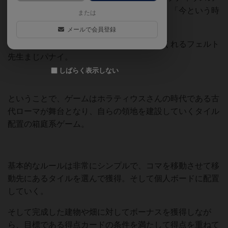
詩にでてくる言葉で「今この瞬間を楽しめ」「今という時
または
を大切に使え」という意味。
メールで会員登録
そんな言葉と共に最高のゲームを提供してくれるフェルト
先生まじパナイ。
しばらく表示しない
ということで、ゲームはホラティウスさんの時代である古
代ローマが舞台となり、自らの領地を建設していくタイル
配置の箱庭系ゲーム。
基本的なルールは非常にシンプルで、コマを移動させて移
動先にあるタイルを選んで獲得。そして個人ボードに配置
していく。
そして完成した建物や畑に対してボーナスを獲得しなが
ら、目標である得点カードの条件を満たして得点を重ねて