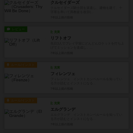
クルセイダーズ
クルセイダーズ騎士団を派遣し、建物を建て、十
字軍を率いて異教徒を改宗(...
7年以上前
の投稿
レビュー
充実
リフトオフ
先日3人でプレイ宇宙にどんどんロケットを打ち上
げてミッションを達成し、...
7年以上前
の投稿
ルール/インスト
充実
フィレンツェ
フィレンツェ インストカンペルールを知ってい
る方が読むとインストになる...
7年以上前
の投稿
ルール/インスト
充実
エルグランデ
エルグランデ インストカンペルールを知ってい
る方が読むとインストになる...
7年以上前
の投稿