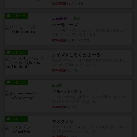
約2時間前
by 紅い弾丸
レビュー
画像付き
充実
ハーモニーズ
『ハーモニーズ』レビュー：立体感溢れる美しい
箱庭づくり。万人受けする良...
約3時間前
by ギャングスター
レビュー
クイズすごろく かぶーる
箱絵のデザインは小学校低学年向きの風情があり
ますが、問題のレベルによっ...
約3時間前
by いち
レビュー
充実
クルーバージュ
リプレイ性のある推理ゲームかつ手軽に遊べる素
晴らしいゲームで、対戦、協...
約3時間前
by いち
レビュー
マスクメン
マスクメンすごい好き（プロレスも好き）。強い
やつを決めるというより、ジ...
約7時間前
by わー