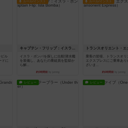
ルール/インスト
ルール/インスト
キャプテン・フリップ：イスラ・ボンバ
ンビル
イスラ・ボンバを探しに出航!潜水艦
乗客の皆様、トランスオリ
ードに
を装備し、あなたの乗組員を監獄か
エクスプレスにご乗車あり
ら解...
ざいま...
約5時間前
by jurong
約6時間前
by jurong
レビュー
レビュー