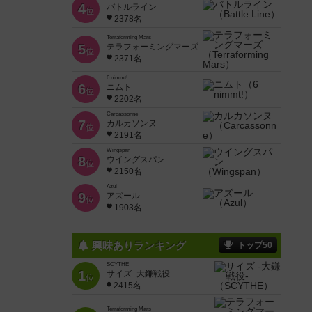
4
バトルライン
位
2378名
Terraforming Mars
5
テラフォーミングマーズ
位
2371名
6 nimmt!
6
ニムト
位
2202名
Carcassonne
7
カルカソンヌ
位
2191名
Wingspan
8
ウイングスパン
位
2150名
Azul
9
アズール
位
1903名
興味ありランキング
トップ50
SCYTHE
1
サイズ -大鎌戦役-
位
2415名
Terraforming Mars