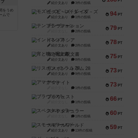
PT
イブ
紹介文あり
3件の投稿
間をうめ
モズビ－ズ・レイダ－ズ
94
PT
ームで
紹介文あり
1件の投稿
テンプテーション
79
PT
紹介文なし
2件の投稿
インドネシア
78
PT
紹介文あり
2件の投稿
宵と暁の呪文書
75
PT
紹介文あり
8件の投稿
リスボン・トラム 28
73
PT
紹介文あり
9件の投稿
アマナイト
73
PT
紹介文なし
1件の投稿
ブラヴェスト
66
PT
紹介文なし
1件の投稿
スペクタキュラー
60
PT
紹介文なし
1件の投稿
スモールワールド
59
PT
紹介文あり
13件の投稿