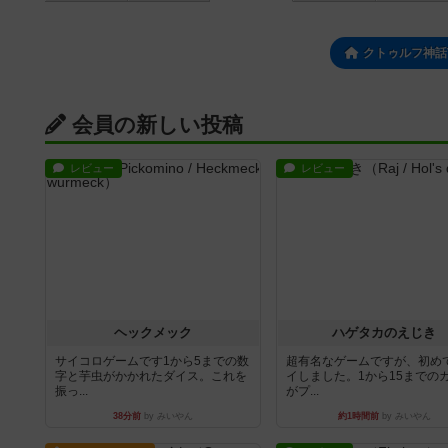
クトゥルフ神話T
会員の新しい投稿
レビュー
レビュー
ヘックメック
ハゲタカのえじき
サイコロゲームです1から5までの数
超有名なゲームですが、初め
字と芋虫がかかれたダイス。これを
イしました。1から15までの
振っ...
がプ...
38分前
by みいやん
約1時間前
by みいやん