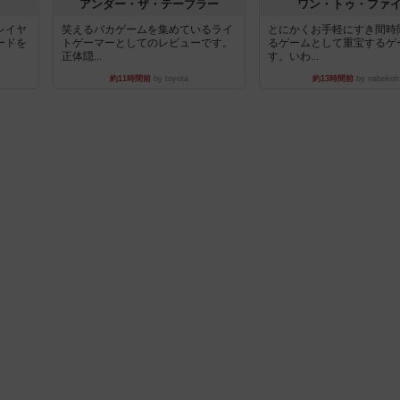
アンダー・ザ・テーブラー
ワン・トゥ・ファ
レイヤ
笑えるバカゲームを集めているライ
とにかくお手軽にすき間時
ードを
トゲーマーとしてのレビューです。
るゲームとして重宝するゲ
正体隠...
す。いわ...
約11時間前
by toyota
約13時間前
by nabekoh