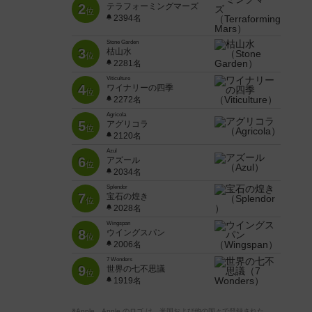
2
テラフォーミングマーズ
位
2394名
Stone Garden
3
枯山水
位
2281名
Viticulture
4
ワイナリーの四季
位
2272名
Agricola
5
アグリコラ
位
2120名
Azul
6
アズール
位
2034名
Splendor
7
宝石の煌き
位
2028名
Wingspan
8
ウイングスパン
位
2006名
7 Wonders
9
世界の七不思議
位
1919名
※Apple、Apple のロゴ は、米国および他の国々で登録された