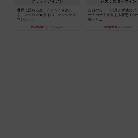
フラットアイアン
花火：スターマイン
世界に浸れる度 ☆☆☆☆★楽し
自分のカードは見えず他のプ
さ ☆☆☆☆★タイパ ☆☆☆☆☆
ーのカードが見える状態でカ
マンハッ...
教えた...
約7時間前
by DKnewyork
約9時間前
by mob567