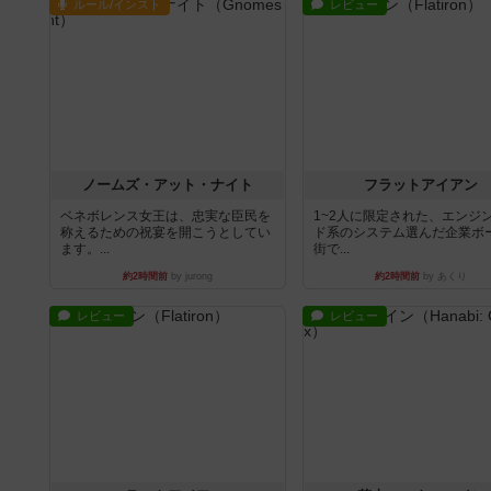
ルール/インスト
レビュー
ノームズ・アット・ナイト
フラットアイアン
ベネボレンス女王は、忠実な臣民を
1~2人に限定された、エンジ
称えるための祝宴を開こうとしてい
ド系のシステム選んだ企業ボ
ます。...
街で...
約2時間前
by jurong
約2時間前
by あくり
レビュー
レビュー