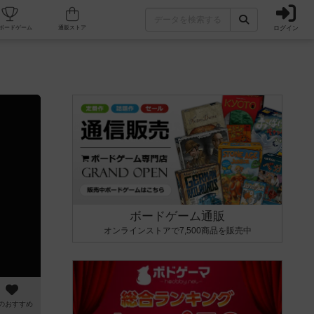
ログイン
カフェ/店舗
人気ボードゲーム
通販ストア
ボードゲーム通販
オンラインストアで7,500商品を販売中
のおすすめ