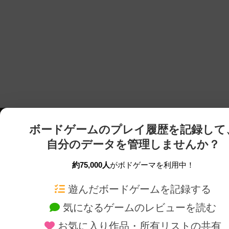
ボードゲームのプレイ履歴を記録して
自分のデータを管理しませんか？
約75,000人
がボドゲーマを利用中！
ボドゲーマTOP
ボードゲーム通販
遊んだボードゲームを記録する
気になるゲームのレビューを読む
ボードゲームを検索する
新作・再入荷情報
お気に入り作品・所有リストの共有
ボードゲームの新着レビュー
定番ボードゲームの通販