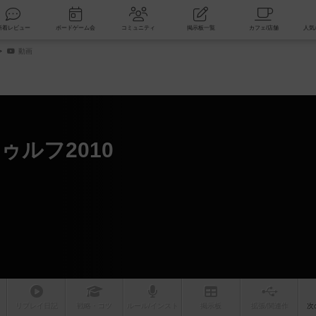
索
新着レビュー
ボードゲーム会
コミュニティ
掲示板一覧
動画
ゥルフ2010
リプレイ
日記
戦略
・コツ
ルール
/インスト
掲示板
拡張/関連
作
次