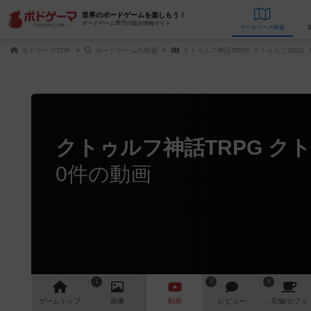
世界のボードゲームを楽しもう！
ボードゲーム専門の総合情報サイト
データベース
検
ボドゲーマTOP
ボードゲームの検索
クトゥルフ神話TRPG クトゥルフ2010
クトゥルフ神話TRPG クト
0件の動画
1
2
9
ゲーム
トップ
画像
動画
レビュー
店舗/
カフェ