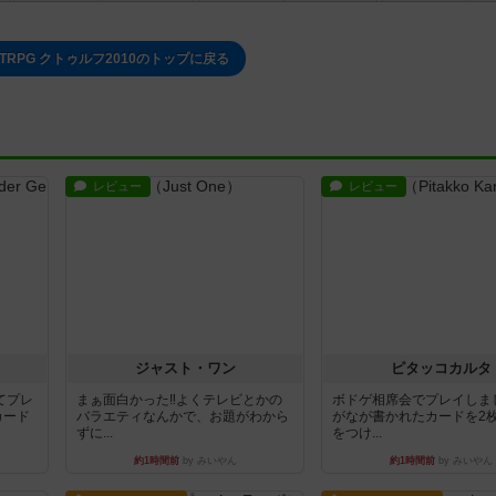
RPG クトゥルフ2010のトップに戻る
レビュー
レビュー
ジャスト・ワン
ピタッコカルタ
てプレ
まぁ面白かった‼️よくテレビとかの
ボドゲ相席会でプレイしま
カード
バラエティなんかで、お題がわから
がなが書かれたカードを2
ずに...
をつけ...
約1時間前
by みいやん
約1時間前
by みいやん