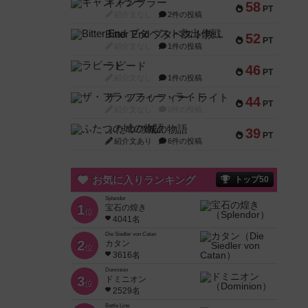
ギャンブラー
58
PT
紹介文なし
2件の投稿
Bitter End ブタペスト救出作戦
52
PT
紹介文なし
1件の投稿
ラピード
46
PT
紹介文なし
1件の投稿
ザ・フラッフィー・ライト
44
PT
紹介文なし
0件の投稿
ふたつの城の物語
39
PT
紹介文あり
6件の投稿
お気に入りランキング
トップ50
Splendor
1
宝石の煌き
位
4041名
Die Siedler von Catan
2
カタン
位
3616名
Dominion
3
ドミニオン
位
2529名
Battle Line