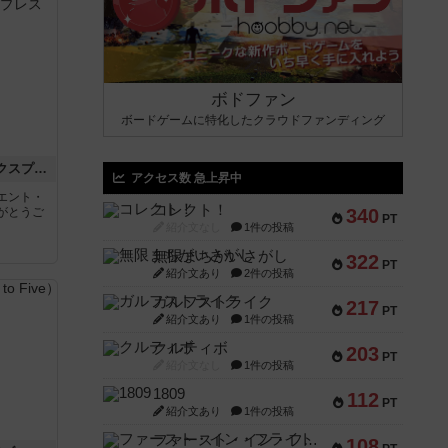
ボドファン
ボードゲームに特化したクラウドファンディング
トランスオリエント・エクスプレス
アクセス数 急上昇中
エント・
コレクト！
がとうご
340
PT
紹介文なし
1件の投稿
無限まちがいさがし
322
PT
紹介文あり
2件の投稿
ガルフストライク
217
PT
紹介文あり
1件の投稿
クルティボ
203
PT
紹介文なし
1件の投稿
1809
112
PT
紹介文あり
1件の投稿
ファースト・イン・フライト
108