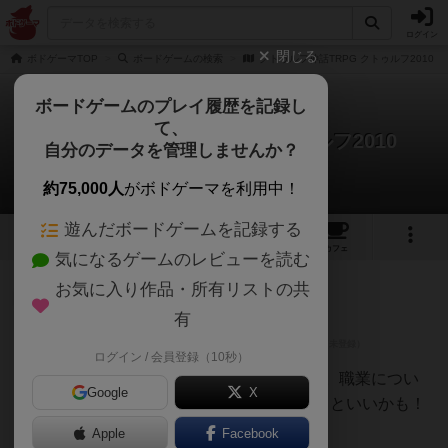
ログイン
閉じる
ボドゲーマTOP
ボードゲームの検索
クトゥルフ神話TRPG クトゥルフ2010
ボードゲームのプレイ履歴を記録し
て、
クトゥルフ神話TRPG クトゥルフ2010
自分のデータを管理しませんか？
2件のレビュー
約75,000人
がボドゲーマを利用中！
遊んだボードゲームを記録する
1
2
9
トップ
画像
動画
レビュー
カフェ
気になるゲームのレビューを読む
お気に入り作品・所有リストの共
国王
65名
0名
0
有
ログイン / 会員登録（10秒）
えりんぎ！@
ボドゲ初心者
クトゥルフ6版用のサプリメント。職業につい
Google
X
て色々載ってるので、参考にするといいかも！
今はもうあまり売ってない🥺
Apple
Facebook