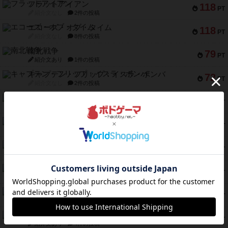
フラットアイアン
118
PT
紹介文なし
2件の投稿
エコーズ・オブ・タイム
118
PT
紹介文なし
8件の投稿
南北戦争
79
PT
紹介文あり
1件の投稿
キャプテン・フリップ：イスラ・ボンバ
72
PT
紹介文なし
2件の投稿
メメントオンラインタクティクス
70
PT
紹介文あり
4件の投稿
パーミッド
68
PT
紹介文なし
1件の投稿
クリーグ
57
PT
紹介文あり
1件の投稿
セミファイナル ～お前はまだ生きている～
53
PT
紹介文あり
1件の投稿
ふたつの街の物語
52
PT
紹介文あり
18件の投稿
クランク! ：冒険者たち（拡張）
50
PT
紹介文あり
4件の投稿