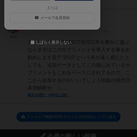
続きを読む（約5年前）
または
メールで会員登録
国王
127名
2名
0
椎那
クトゥルフ神話TRPGで現代日本を舞台に遊ぶ
しばらく表示しない
ならまずはこのサプリメントを導入する事をお
勧めします若干“2010”という年が遠く感じたと
しても、追加データとしてこの後に出ているサ
プリメントもこれをベースにされてるので、こ
こから追加するのがいいでしょう技能の現代日
本用解釈や、シ...
続きを読む（6年以上前）
クトゥルフ神話TRPG クトゥルフ2010のトップに戻る
会員の新しい投稿