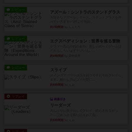
レビュー
アズール：シントラのステンドグラス
大好きなアズールシリーズ。ステンドグラスを作
っていきます✨1部より自由...
約7時間前
by しんたろ
レビュー
エクスペディション：世界を巡る冒険
クラマー氏の不朽の名作。新しいボードゲームほ
どおもしろいはず？いいえ。...
約8時間前
by 田中昌平
レビュー
スライプ
メインコマ一つサブコマ四つでそれぞれプレイし
ます。動かし方はコマか壁に...
約8時間前
by くみ
リプレイ
画像付き
リーダーズ
久しぶりに取り出してプレイ。詰めきれなかっ
た…であっさり追い込まれて負...
約8時間前
by くみ
リプレイ