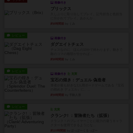
画像付き
ブリックス
久しぶりに取り出してプレイ。記号担当と色担当
に分かれてプレイ。あかんか...
約8時間前
by くみ
レビュー
画像付き
ダグエイトチェス
チェスなのに、ほんの10分で終わります。動きで
敵のコマの種類が分かれば...
約8時間前
by くみ
レビュー
画像付き
充実
宝石の煌き：デュエル 偽造者
筆者が最も好きな2人用ボードゲームである『宝石
の煌めき デュエル』に、...
約9時間前
by 手動人形
レビュー
充実
クランク! ：冒険者たち（拡張）
クランク！のプレイヤーごとに能力の違うキャラ
クターを使用できるようにな...
約10時間前
by ぽっぽーくるっぽー