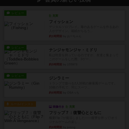
レビュー
充実
フィッシェン
デジタルソロプレイ。毒のあるゲームを作るあの
人がデザイン。箱絵からもう...
約1時間前
by おーちゃん
レビュー
ナンジャモンジャ・ミドリ
私は吃音を持っているのですが、友達と集まって
このゲームをした際、3ゲー...
約5時間前
by 155973
レビュー
ジンラミー
トランプで遊べる2人対戦の麻雀風ゲームです。
10枚の手札で、同じスーツ...
約6時間前
by OSAっち
ルール/インスト
画像付き
充実
フリップ７：復讐心とともに
概要Flip 7が復活しました――復讐を伴って!オリ
ジナルゲームの楽し...
約6時間前
by jurong