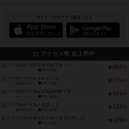
ボドゲーマのアプリ版はこちら
アクセス数 急上昇中
リワイルド：サウスアメリカ
552
PT
紹介文なし
2件の投稿
マーケットフレッシュ
170
PT
紹介文あり
1件の投稿
ファイアー・ブルズ / 火牛陣
141
PT
紹介文なし
1件の投稿
ワン・トゥ・ファイブ
122
PT
紹介文あり
1件の投稿
トランスオリエント・エクスプレス
119
PT
紹介文なし
1件の投稿