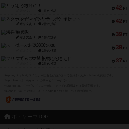
とうほうの！
42
PT
紹介文なし
1件の投稿
スターマイン・ラミー ポケット
42
PT
紹介文あり
2件の投稿
海兵隊
39
PT
紹介文あり
1件の投稿
スーパーストア3000
39
PT
紹介文なし
1件の投稿
フリップ７：復讐心とともに
37
PT
紹介文なし
2件の投稿
※Apple、Apple のロゴ は、米国および他の国々で登録されたApple Inc.の商標です。
※App Store は、Apple Inc.のサービスマークです。
※Android は、グーグル インコーポレイテッドの商標または登録商標です。
※Google Play とそのロゴは、Google Inc.の商標または登録商標です。
ボドゲーマTOP