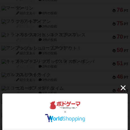
マーリン
76
PT
紹介文あり
6件の投稿
フラットアイアン
75
PT
紹介文なし
2件の投稿
トランスオリエント・エクスプレス
70
PT
紹介文なし
1件の投稿
アンブッシュ！：ムーブアウト！
59
PT
紹介文あり
1件の投稿
キャプテン・フリップ：イスラ・ボンバ
51
PT
紹介文なし
2件の投稿
ガルフストライク
46
PT
紹介文あり
1件の投稿
エコーズ・オブ・タイム
45
PT
紹介文なし
8件の投稿
スカルキング
45
PT
紹介文あり
12件の投稿
海兵隊
45
PT
紹介文あり
1件の投稿
Bitter End ブタペスト救出作戦