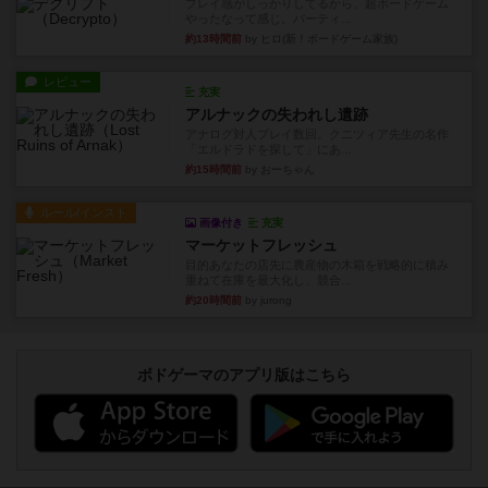
プレイ感がしっかりしてるから、超ボードゲーム
やったなって感じ。パーティ...
約13時間前
by ヒロ(新！ボードゲーム家族)
レビュー
充実
アルナックの失われし遺跡
アナログ対人プレイ数回。クニツィア先生の名作
「エルドラドを探して」にあ...
約15時間前
by おーちゃん
ルール/インスト
画像付き
充実
マーケットフレッシュ
目的あなたの店先に農産物の木箱を戦略的に積み
重ねて在庫を最大化し、競合...
約20時間前
by jurong
ボドゲーマのアプリ版はこちら