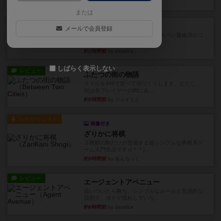
36分前
by ぽっぽーくるっぽー
または
レビュー
ワイアームスパン
メールで会員登録
初プレイの感想です。ウイングスパン履修済のコ
メントとなります。ウイング...
約1時間前
by daisdice
しばらく表示しない
レビュー
ふたつの街の物語
タイルを4×4で並べて街づくりします。ただし、
街は各プレイヤーの間にあ...
約5時間前
by ジェイとと
ルール/インスト
画像付き
ざりかに将棋
３種類の駒だけが登場する超シンプルな将棋系ゲ
ーム入門作品です♪(＾＾)...
約5時間前
by あんちっく
レビュー
エージェントアベニュー
追いついたら勝ち。シンプルなルールと直感的な
目的で、ボドゲ慣れしていな...
約6時間前
by daisdice