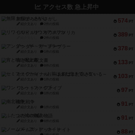
アクセス数 急上昇中
無限まちがいさがし
574
PT
紹介文あり
2件の投稿
リワイルド：サウスアメリカ
389
PT
紹介文なし
2件の投稿
アンダー・ザ・テーブラー
378
PT
紹介文あり
1件の投稿
宵と暁の呪文書
133
PT
紹介文あり
8件の投稿
セミファイナル ～お前はまだ生きている～
103
PT
紹介文あり
1件の投稿
ワン・トゥ・ファイブ
97
PT
紹介文あり
1件の投稿
南北戦争
91
PT
紹介文あり
1件の投稿
ふたつの城の物語
91
PT
紹介文あり
6件の投稿
ノームズ・アット・ナイト
88
PT
紹介文なし
1件の投稿