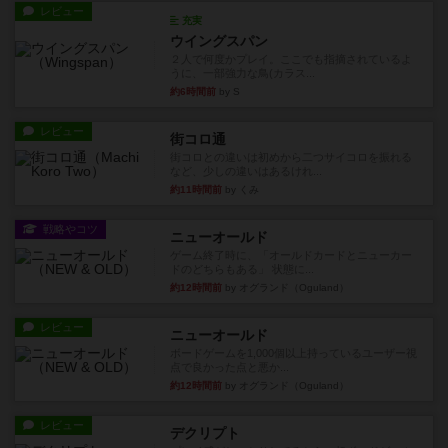
レビュー
充実
ウイングスパン
２人で何度かプレイ。ここでも指摘されているよ
うに、一部強力な鳥(カラス...
約6時間前
by S
レビュー
街コロ通
街コロとの違いは初めから二つサイコロを振れる
など、少しの違いはあるけれ...
約11時間前
by くみ
戦略やコツ
ニューオールド
ゲーム終了時に、「オールドカードとニューカー
ドのどちらもある」 状態に...
約12時間前
by オグランド（Oguland）
レビュー
ニューオールド
ボードゲームを1,000個以上持っているユーザー視
点で良かった点と悪か...
約12時間前
by オグランド（Oguland）
レビュー
デクリプト