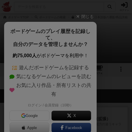
ログイン
閉じる
ボドゲーマTOP
ボードゲームの検索
キャリコ 完全日本語版の通販/商品詳細
ボードゲームのプレイ履歴を記録し
て、
キャリコ
自分のデータを管理しませんか？
拡張/関連作品 0件
約75,000人
がボドゲーマを利用中！
遊んだボードゲームを記録する
6
3
27
155
トップ
画像
動画
レビュー
カフェ
気になるゲームのレビューを読む
お気に入り作品・所有リストの共
有
会員の新しい投稿
ログイン / 会員登録（10秒）
レビュー
充実
Google
X
クランク! ：冒険者たち（拡張）
クランク！のプレイヤーごとに能力の違うキャラ
Apple
Facebook
クターを使用できるようにな...