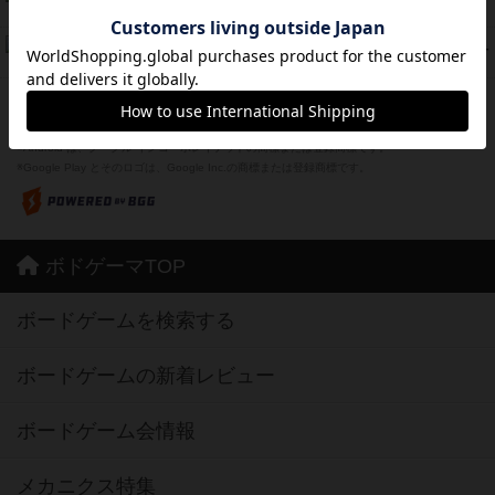
45
PT
紹介文なし
1件の投稿
ドコジャン
42
PT
紹介文あり
10件の投稿
※Apple、Apple のロゴ は、米国および他の国々で登録されたApple Inc.の商標です。
※App Store は、Apple Inc.のサービスマークです。
※Android は、グーグル インコーポレイテッドの商標または登録商標です。
※Google Play とそのロゴは、Google Inc.の商標または登録商標です。
ボドゲーマTOP
ボードゲームを検索する
ボードゲームの新着レビュー
ボードゲーム会情報
メカニクス特集