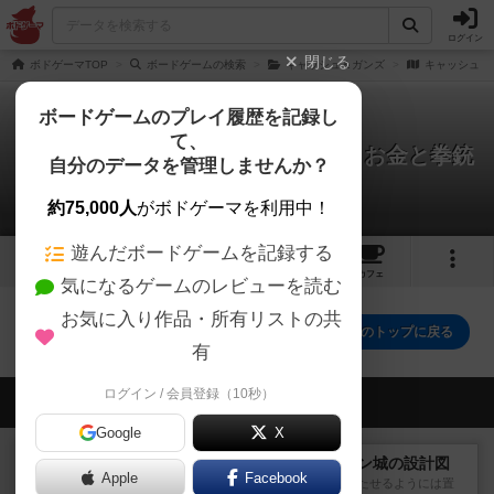
ログイン
閉じる
ボドゲーマTOP
ボードゲームの検索
キャッシュ＆ガンズ
キャッシュ＆
ボードゲームのプレイ履歴を記録し
て、
キャッシュ＆ガンズ第2版：もっとお金と拳銃
自分のデータを管理しませんか？
を！
0件の戦略やコツ
約75,000人
がボドゲーマを利用中！
遊んだボードゲームを記録する
1
3
トップ
画像
動画
レビュー
カフェ
気になるゲームのレビューを読む
お気に入り作品・所有リストの共
キャッシュ＆ガンズ第2版：もっとお金と拳銃を！のトップに戻る
有
ログイン / 会員登録（10秒）
会員の新しい投稿
Google
X
戦略やコツ
ノイシュヴァンシュタイン城の設計図
Apple
Facebook
どうにも上手くあれもこれも満たせるようには置