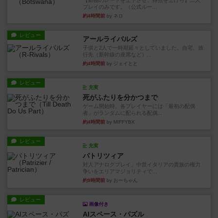
【動物のレートを上下させ、得点を上げろ】二人
プレイのみです。（公式ルー...
約4時間前
by ネロ
レビュー
アールライバルズ
子供と2人で一時期延々としていました。自宅、旅
行先（新幹線の座席など）...
約4時間前
by ジェイとと
レビュー
充実
死がふたりを分かつまで
ゲーム開始時、各プレイヤーには「最初の配偶
者」がランダムに配られる配偶...
約4時間前
by MIFFYBX
レビュー
充実
パトリツィア
対人アナログプレイ。中世イタリアの貴族の権力
争いをエリアマジョリティで...
約9時間前
by おーちゃん
レビュー
画像付き
AIスペース・パズル