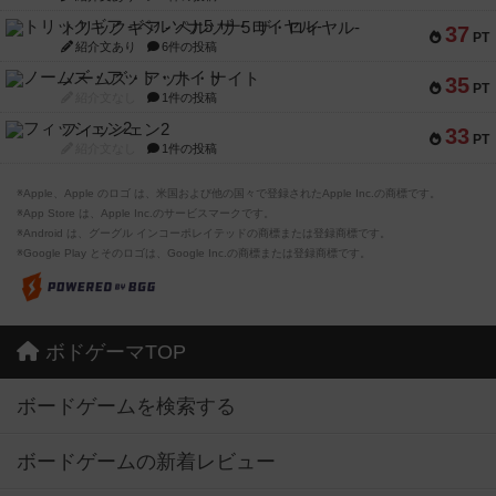
トリックギア - ペルソナ5 ザ・ロイヤル-
37
PT
紹介文あり
6件の投稿
ノームズ・アット・ナイト
35
PT
紹介文なし
1件の投稿
フィッシェン2
33
PT
紹介文なし
1件の投稿
※Apple、Apple のロゴ は、米国および他の国々で登録されたApple Inc.の商標です。
※App Store は、Apple Inc.のサービスマークです。
※Android は、グーグル インコーポレイテッドの商標または登録商標です。
※Google Play とそのロゴは、Google Inc.の商標または登録商標です。
ボドゲーマTOP
ボードゲームを検索する
ボードゲームの新着レビュー