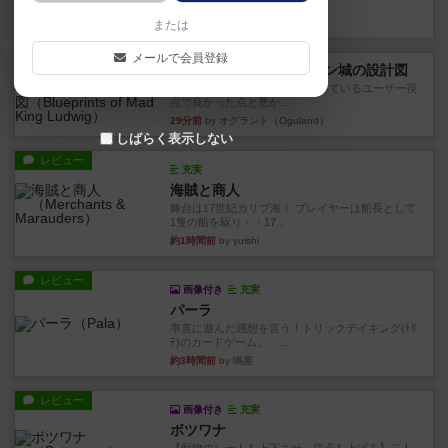
けないので、入口の除去と入...
26分前
by オグランド（Oguland）
または
メールで会員登録
レビュー
ノイシュヴァンシュタイン城の設計図
ボードゲームを1,000個以上持っているユーザー視
点で良かった点と悪か...
29分前
by オグランド（Oguland）
しばらく表示しない
レビュー
充実
海賊と商人
舞台は17世紀カリブ海！ プレイヤーは船長として
1隻の船を駆り・・17...
約1時間前
by yuishi
レビュー
画像付き
充実
パーラ
率直に遊んだ感想を言う！トリックテイキング(ﾄﾘ
ﾃ)のカードゲーム。 ...
約3時間前
by 鳴屋
レビュー
画像付き
充実
ボツワナ