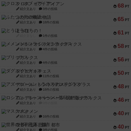
クロス・オブ・アイアン
68
PT
紹介文あり
3件の投稿
ふたつの街の物語
65
PT
紹介文あり
18件の投稿
とうほうの！
61
PT
紹介文なし
1件の投稿
メメントオンラインタクティクス
58
PT
紹介文あり
4件の投稿
ブリックス
56
PT
紹介文あり
4件の投稿
ダグエイトチェス
50
PT
紹介文あり
11件の投稿
アズール：シントラのステンドグラス
48
PT
紹介文あり
18件の投稿
ロシアン・キャンペーン：第5版デラックス
46
PT
紹介文あり
0件の投稿
マスクメン
40
PT
紹介文あり
16件の投稿
世界の七不思議：都市
40
PT
紹介文あり
3件の投稿