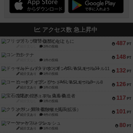
アクセス数 急上昇中
フリップ７：復讐心とともに
487
PT
紹介文なし
2件の投稿
コンテナ
148
PT
紹介文なし
1件の投稿
ドゥームド・バタリオンズ：ASLモジュール11
132
PT
紹介文あり
1件の投稿
コード・オブ・ブシドー：ASLモジュール8
126
PT
紹介文あり
1件の投稿
宝石の煌き：デュエル 偽造者
117
PT
紹介文なし
1件の投稿
クランク! ：冒険者たち（拡張）
101
PT
紹介文あり
4件の投稿
マーケットフレッシュ
80
PT
紹介文あり
1件の投稿