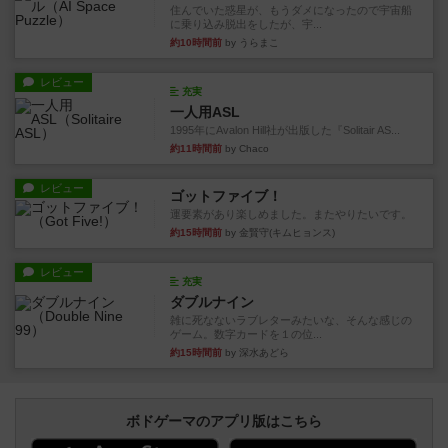
住んでいた惑星が、もうダメになったので宇宙船
に乗り込み脱出をしたが、宇...
約10時間前
by うらまこ
レビュー
充実
一人用ASL
1995年にAvalon Hill社が出版した『Solitair AS...
約11時間前
by Chaco
レビュー
ゴットファイブ！
運要素があり楽しめました。またやりたいです。
約15時間前
by 金賢守(キムヒョンス)
レビュー
充実
ダブルナイン
雑に死なないラブレターみたいな、そんな感じの
ゲーム。数字カードを１の位...
約15時間前
by 深水あどら
ボドゲーマのアプリ版はこちら