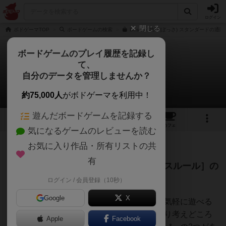
ログイン
閉じる
ボドゲーマTOP
ボードゲームの検索
Bossa／坊茶(ぼっさ) スタンダードの通販
ボードゲームのプレイ履歴を記録し
て、
坊茶 スタンダード版
自分のデータを管理しませんか？
バナナムーンさんのルール/インスト
約75,000人
がボドゲーマを利用中！
遊んだボードゲームを記録する
9
6
6
14
トップ
画像
動画
レビュー
カフェ
気になるゲームのレビューを読む
お気に入り作品・所有リストの共
121名
0名
0
4年以上前
有
【2023年改訂】Bossa／坊茶［ノービスルール］の
インストです。
ログイン / 会員登録（10秒）
Google
X
『Bossa／坊茶』のルールは2レベルあり、気軽に遊べる
ゴーアウト系の「ノービスルール*」と、より考えどころ
Apple
Facebook