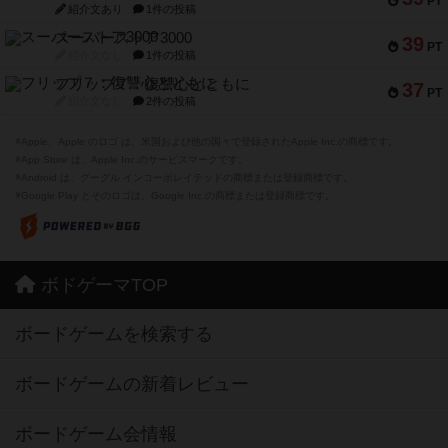
PT
紹介文あり
1件の投稿
スーパーストア3000
39
PT
紹介文なし
1件の投稿
フリップ７：復讐心とともに
37
PT
紹介文なし
2件の投稿
※Apple、Apple のロゴ は、米国および他の国々で登録されたApple Inc.の商標です。
※App Store は、Apple Inc.のサービスマークです。
※Android は、グーグル インコーポレイテッドの商標または登録商標です。
※Google Play とそのロゴは、Google Inc.の商標または登録商標です。
ボドゲーマTOP
ボードゲームを検索する
ボードゲームの新着レビュー
ボードゲーム会情報