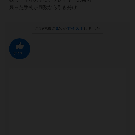
→残った手札が同数なら引き分け
この投稿に
0
名が
ナイス！
しました
ナイス！