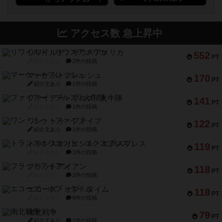
アクセス数 急上昇中
リワイルド：サウスアメリカ
552
PT
紹介文なし
2件の投稿
マーケットフレッシュ
170
PT
紹介文あり
1件の投稿
ファイアー・ブルズ / 火牛陣
141
PT
紹介文なし
1件の投稿
ワン・トゥ・ファイブ
122
PT
紹介文あり
1件の投稿
トランスオリエント・エクスプレス
119
PT
紹介文なし
1件の投稿
フラットアイアン
118
PT
紹介文なし
2件の投稿
エコーズ・オブ・タイム
118
PT
紹介文なし
8件の投稿
南北戦争
79
PT
紹介文あり
1件の投稿