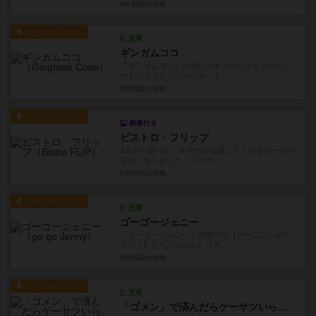
4年弱前
の投稿
ルール/インスト
充実
ギンガムココ
『ギンガムココ』の遊び方ギンガムチェックのシ
ートの上でどうぶつのカード...
5年弱前
の投稿
ルール/インスト
画像付き
ビストロ・フリップ
2人から遊べて、スマホで出題してくれるルールが
追加になりました！スマホ...
5年弱前
の投稿
ルール/インスト
充実
ゴーゴージェニー
『ゴーゴージェニー』の遊び方【ゲームコンポー
ネント】どうぶつのおしりカ...
5年弱前
の投稿
ルール/インスト
充実
「ゴメン」で済んだらケーサツいらないんだよぅ！