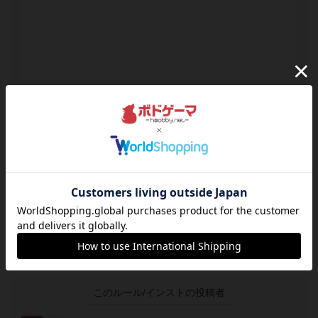
Bossa／坊茶(ぼっさ) スタンダードの通販
数を繋げて手札を置ききろう！
1～2営業日以内に発送
日本語ルール付き/日本語版
2,090
¥
（税込）
カートに追加する
このルール/インストの投稿者