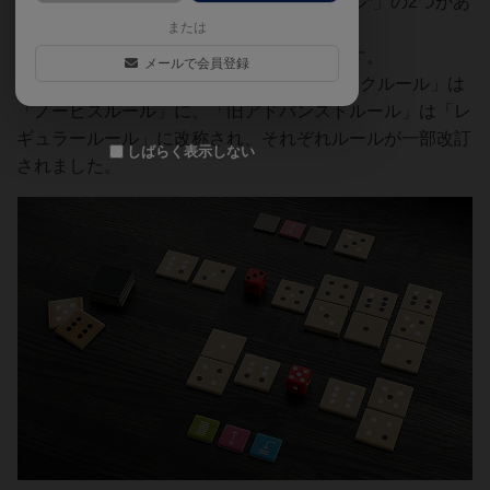
が多く悩ましさが楽しい「レギュラールール*」の2つがあ
ります。
または
ここでは「ノービスルール」をご紹介します。
メールで会員登録
*2023年にルール改訂が行われ「旧ベーシックルール」は
「ノービスルール」に、「旧アドバンスドルール」は「レ
ギュラールール」に改称され、それぞれルールが一部改訂
しばらく表示しない
されました。