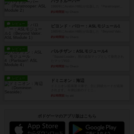
パラトルーパー
1986年にAvalon Hill社が出版した『Paratrooper...
約2時間前
by Chaco
レビュー
ビヨンド・バロー：ASLモジュール1
1985年にAvalon Hill社が出版した『Beyond Valo...
約2時間前
by Chaco
レビュー
パルチザン：ASLモジュール4
『Squad Leader』用の追加マップとして発売され
たマップ#10...
約2時間前
by Chaco
レビュー
ドミニオン：海辺
ドミニオン拡張第３弾で、主に持続カードが追加
されます。今弾以前のドミニ...
約2時間前
by aki
ボドゲーマのアプリ版はこちら