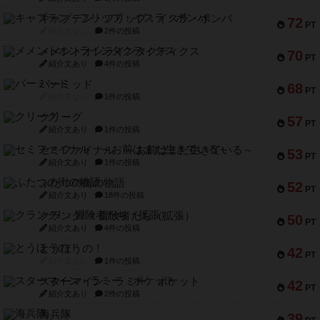
キャプテン・フリップ：イスラ・ボンバ
72
PT
紹介文なし
2件の投稿
メメントオンラインタクティクス
70
PT
紹介文あり
4件の投稿
パーミッド
68
PT
紹介文なし
1件の投稿
クリーグ
57
PT
紹介文あり
1件の投稿
セミファイナル ～お前はまだ生きている～
53
PT
紹介文あり
1件の投稿
ふたつの街の物語
52
PT
紹介文あり
18件の投稿
クランク! ：冒険者たち（拡張）
50
PT
紹介文あり
4件の投稿
とうほうの！
42
PT
紹介文なし
1件の投稿
スターマイン・ラミー ポケット
42
PT
紹介文あり
2件の投稿
海兵隊
39