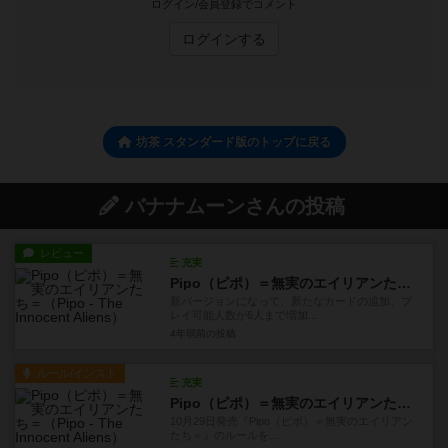
ログイン/会員登録でコメント
ログインする
坊茶 スタンダード版のトップに戻る
バナナムーンさんの投稿
レビュー
充実
Pipo（ピポ）＝無実のエイリアンたち＝
新バージョンになって、新たなカードの追加、プ
レイ可能人数が6人まで増加...
4年弱前
の投稿
ルール/インスト
充実
Pipo（ピポ）＝無実のエイリアンたち＝
10月29日発売『Pipo（ピポ）＝無実のエイリアン
たち＝』のルールを...