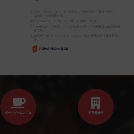
※Apple、Apple のロゴ は、米国および他の国々で登録された
Apple Inc.の商標です。
※App Store は、Apple Inc.のサービスマークです。
※Android は、グーグル インコーポレイテッドの商標または登録商
標です。
※Google Play とそのロゴは、Google Inc.の商標または登録商標で
す。
ボードゲームカフェ
運営者情報