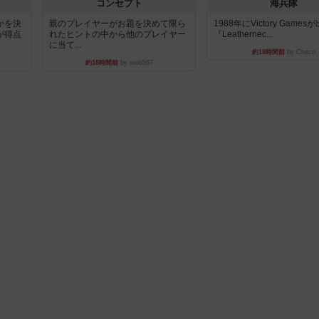
コンセプト
海兵隊
かを決
親のプレイヤーがお題を決めて限ら
1988年にVictory Game
が得点
れたヒントの中から他のプレイヤー
『Leathernec...
に当て...
約18時間前
by Chaco
約18時間前
by mob567