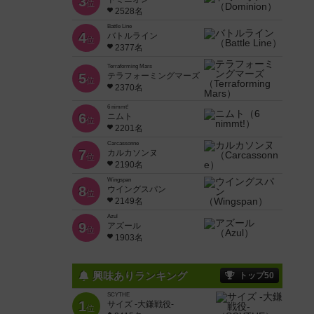
3
位
2528名
Battle Line
4
バトルライン
位
2377名
Terraforming Mars
5
テラフォーミングマーズ
位
2370名
6 nimmt!
6
ニムト
位
2201名
Carcassonne
7
カルカソンヌ
位
2190名
Wingspan
8
ウイングスパン
位
2149名
Azul
9
アズール
位
1903名
興味ありランキング
トップ50
SCYTHE
1
サイズ -大鎌戦役-
位