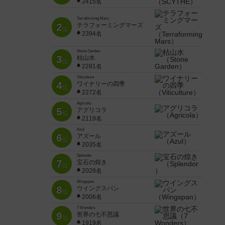
2415名
Terraforming Mars
2
テラフォーミングマーズ
位
2394名
Stone Garden
3
枯山水
位
2281名
Viticulture
4
ワイナリーの四季
位
2272名
Agricola
5
アグリコラ
位
2119名
Azul
6
アズール
位
2035名
Splendor
7
宝石の煌き
位
2028名
Wingspan
8
ウイングスパン
位
2006名
7 Wonders
9
世界の七不思議
位
1919名