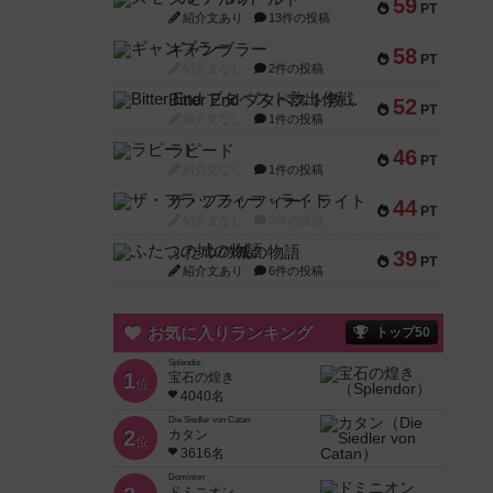
59
PT
紹介文あり
13件の投稿
ギャンブラー
58
PT
紹介文なし
2件の投稿
Bitter End ブタペスト救出作戦
52
PT
紹介文なし
1件の投稿
ラピード
46
PT
紹介文なし
1件の投稿
ザ・フラッフィー・ライト
44
PT
紹介文なし
0件の投稿
ふたつの城の物語
39
PT
紹介文あり
6件の投稿
お気に入りランキング
トップ50
Splendor
1
宝石の煌き
位
4040名
Die Siedler von Catan
2
カタン
位
3616名
Dominion
ドミニオン