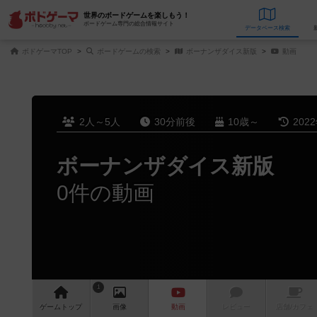
世界のボードゲームを楽しもう！
ボードゲーム専門の総合情報サイト
データベース
検
ボドゲーマTOP
ボードゲームの検索
ボーナンザダイス新版
動画
2人～5人
30分前後
10歳～
202
ボーナンザダイス新版
0件の動画
1
ゲーム
トップ
画像
動画
レビュー
店舗/
カフェ