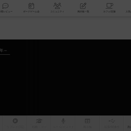
索
新着レビュー
ボードゲーム会
コミュニティ
掲示板一覧
2年～
リプレイ
日記
戦略
・コツ
ルール
/インスト
掲示板
拡張/関連
作
次