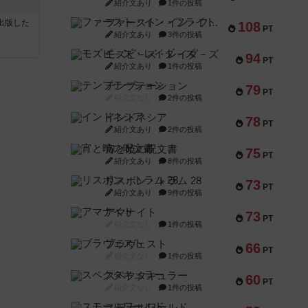
紹介文あり
1件の投稿
ファースト・イン・フライト
sが出版した
108
PT
紹介文あり
3件の投稿
モズビ－ズ・レイダ－ズ
94
PT
紹介文あり
1件の投稿
テンプテーション
79
PT
紹介文なし
2件の投稿
インドネシア
78
PT
紹介文あり
2件の投稿
宵と暁の呪文書
75
PT
紹介文あり
8件の投稿
リスボン・トラム 28
73
PT
紹介文あり
9件の投稿
アマナイト
73
PT
紹介文なし
1件の投稿
ブラヴェスト
66
PT
紹介文なし
1件の投稿
スペクタキュラー
60
PT
紹介文なし
1件の投稿
スモールワールド