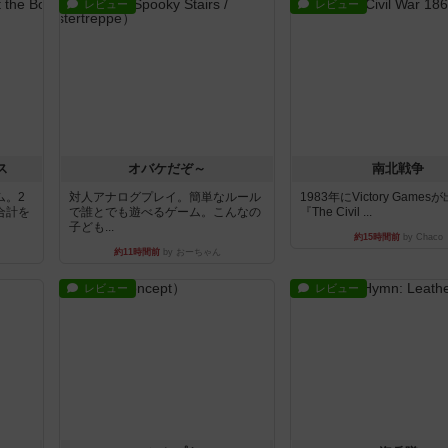
レビュー
レビュー
ス
オバケだぞ～
南北戦争
ム。2
対人アナログプレイ。簡単なルール
1983年にVictory Game
合計を
で誰とでも遊べるゲーム。こんなの
『The Civil ...
子ども...
約15時間前
by Chaco
約11時間前
by おーちゃん
レビュー
レビュー