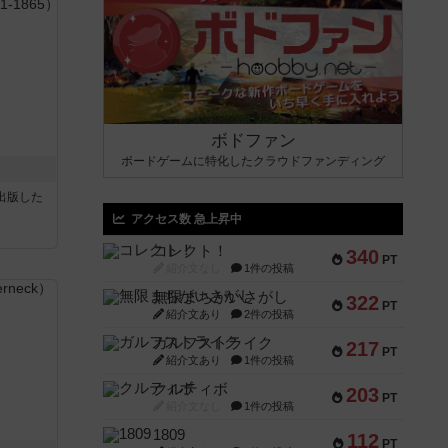
ボドファン
ボードゲームに特化したクラウドファンディング
sが出版した
アクセス数 急上昇中
コレクト！
340
PT
紹介文なし
1件の投稿
無限まちがいさがし
322
PT
紹介文あり
2件の投稿
ガルフストライク
217
PT
紹介文あり
1件の投稿
クルティボ
203
PT
紹介文なし
1件の投稿
1809
112
PT