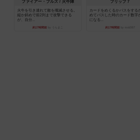
ファイアー・ブルズ / 火牛陣
フリップ７
火牛を引き連れて敵を殲滅させる。
カードをめくるかパスをする
縦か斜めで前2列まで攻撃できる
めてパスした時のカード数字
が、自分...
になる...
約17時間前
by うらまこ
約17時間前
by mob567