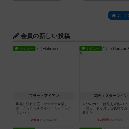
ボーナ
会員の新しい投稿
レビュー
レビュー
フラットアイアン
花火：スターマイン
世界に浸れる度 ☆☆☆☆★楽し
自分のカードは見えず他のプ
さ ☆☆☆☆★タイパ ☆☆☆☆☆
ーのカードが見える状態でカ
マンハッ...
教えた...
29分前
by DKnewyork
約2時間前
by mob567