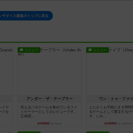
ンザダイス新版のトップに戻る
レビュー
レビュー
アンダー・ザ・テーブラー
ワン・トゥ・ファ
レイヤ
笑えるバカゲームを集めているライ
とにかくお手軽にすき間時
ードを
トゲーマーとしてのレビューです。
るゲームとして重宝するゲ
正体隠...
す。いわ...
約5時間前
by toyota
約6時間前
by nabekoh