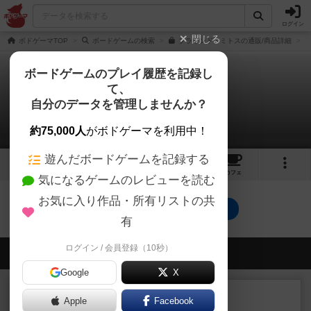
ログイン
閉じる
ボドゲーマTOP
ボードゲームの検索
ブラインド・ミトスの通販/商品詳細
ボードゲームのプレイ履歴を記録し
て、
ブラインド・ミトス
自分のデータを管理しませんか？
0件のリプレイ日記
約75,000人
がボドゲーマを利用中！
遊んだボードゲームを記録する
4
1
4
トップ
画像
動画
レビュー
カフェ
気になるゲームのレビューを読む
お気に入り作品・所有リストの共
ブラインド・ミトスのトップに戻る
有
ログイン / 会員登録（10秒）
会員の新しい投稿
Google
X
レビュー
充実
Apple
Facebook
エコーズ・オブ・タイム