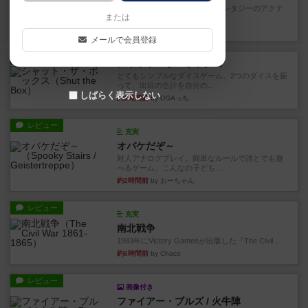
カードゲームにファイナルファンタジーのアクテ
または
ィブタイムバトル（もしくは...
28分前
by ジェイとと
メールで会員登録
レビュー
シャット・ザ・ボックス
とてもシンプルなダイスゲーム。2つのダイスを振
って、出目の合計を自分の...
しばらく表示しない
約1時間前
by OSAっち
レビュー
充実
オバケだぞ～
対人アナログプレイ。簡単なルールで誰とでも遊
べるゲーム。こんなの子ども...
約2時間前
by おーちゃん
レビュー
充実
南北戦争
1983年にVictory Gamesが出版した『The Civil ...
約6時間前
by Chaco
レビュー
画像付き
ファイアー・ブルズ / 火牛陣