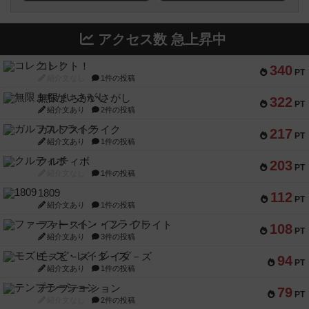
アクセス数 急上昇中
コレクト！
340
PT
紹介文なし
1件の投稿
無限まちがいさがし
322
PT
紹介文あり
2件の投稿
ガルフストライク
217
PT
紹介文あり
1件の投稿
クルティボ
203
PT
紹介文なし
1件の投稿
1809
112
PT
紹介文あり
1件の投稿
ファースト・イン・フライト
108
PT
紹介文あり
3件の投稿
モズビ－ズ・レイダ－ズ
94
PT
紹介文あり
1件の投稿
テンプテーション
79
PT
紹介文なし
2件の投稿