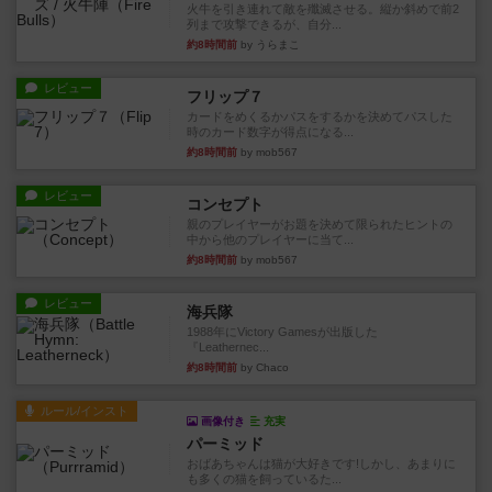
火牛を引き連れて敵を殲滅させる。縦か斜めで前2
列まで攻撃できるが、自分...
約8時間前
by うらまこ
レビュー
フリップ７
カードをめくるかパスをするかを決めてパスした
時のカード数字が得点になる...
約8時間前
by mob567
レビュー
コンセプト
親のプレイヤーがお題を決めて限られたヒントの
中から他のプレイヤーに当て...
約8時間前
by mob567
レビュー
海兵隊
1988年にVictory Gamesが出版した
『Leathernec...
約8時間前
by Chaco
ルール/インスト
画像付き
充実
パーミッド
おばあちゃんは猫が大好きです!しかし、あまりに
も多くの猫を飼っているた...