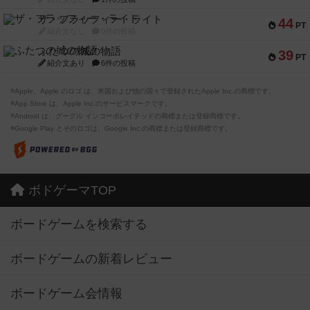
ザ・フラッフィー・ライト
44
PT
紹介文なし
0件の投稿
ふたつの城の物語
39
PT
紹介文あり
6件の投稿
※Apple、Apple のロゴ は、米国および他の国々で登録されたApple Inc.の商標です。
※App Store は、Apple Inc.のサービスマークです。
※Android は、グーグル インコーポレイテッドの商標または登録商標です。
※Google Play とそのロゴは、Google Inc.の商標または登録商標です。
ボドゲーマTOP
ボードゲームを検索する
ボードゲームの新着レビュー
ボードゲーム会情報