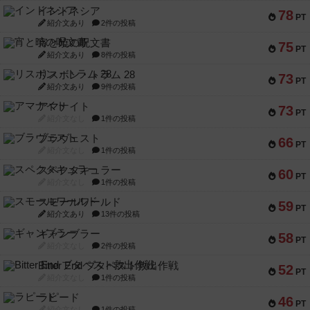
インドネシア
78
PT
紹介文あり
2件の投稿
宵と暁の呪文書
75
PT
紹介文あり
8件の投稿
リスボン・トラム 28
73
PT
紹介文あり
9件の投稿
アマナイト
73
PT
紹介文なし
1件の投稿
ブラヴェスト
66
PT
紹介文なし
1件の投稿
スペクタキュラー
60
PT
紹介文なし
1件の投稿
スモールワールド
59
PT
紹介文あり
13件の投稿
ギャンブラー
58
PT
紹介文なし
2件の投稿
Bitter End ブタペスト救出作戦
52
PT
紹介文なし
1件の投稿
ラピード
46
PT
紹介文なし
1件の投稿