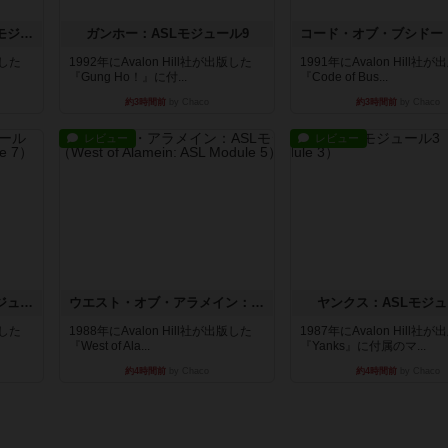
クロワ・ド・ゲール：ASLモジュール10
ガンホー：ASLモジュール9
版した
1992年にAvalon Hill社が出版した
1991年にAvalon Hill社
『Gung Ho！』に付...
『Code of Bus...
約3時間前
by Chaco
約3時間前
by Chaco
レビュー
レビュー
ホロウレギオンズ：ASLモジュール7
ウエスト・オブ・アラメイン：ASLモジュール5
ヤンクス：ASLモジュ
版した
1988年にAvalon Hill社が出版した
1987年にAvalon Hill社
『West of Ala...
『Yanks』に付属のマ...
約4時間前
by Chaco
約4時間前
by Chaco