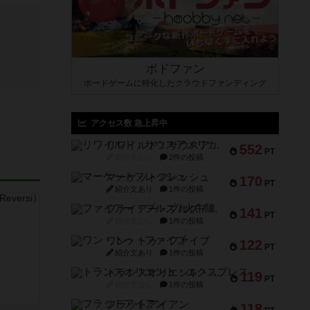
ボドファン
ボードゲームに特化したクラウドファンディング
アクセス数 急上昇中
リワイルド：サウスアメリカ
552
PT
紹介文なし
2件の投稿
マーケットフレッシュ
170
PT
紹介文あり
1件の投稿
ファイアー・ブルズ / 火牛陣
141
PT
紹介文なし
1件の投稿
ワン・トゥ・ファイブ
122
PT
紹介文あり
1件の投稿
トランスオリエント・エクスプレス
119
PT
紹介文なし
1件の投稿
フラットアイアン
118