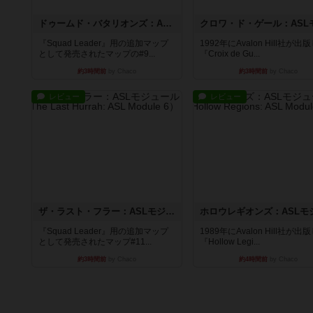
ドゥームド・バタリオンズ：ASLモジュール11
『Squad Leader』用の追加マップ
1992年にAvalon Hill社が出
として発売されたマップの#9...
『Croix de Gu...
約3時間前
by Chaco
約3時間前
by Chaco
レビュー
レビュー
ザ・ラスト・フラー：ASLモジュール6
『Squad Leader』用の追加マップ
1989年にAvalon Hill社が出
として発売されたマップ#11...
『Hollow Legi...
約3時間前
by Chaco
約4時間前
by Chaco