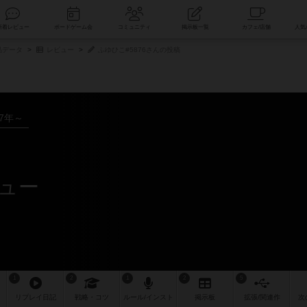
索
新着レビュー
ボードゲーム会
コミュニティ
掲示板一覧
品データ
レビュー
ふゆひこ#5876さんの投稿
17年～
ビュー
1
2
1
2
5
リプレイ
日記
戦略
・コツ
ルール
/インスト
掲示板
拡張/関連
作
次