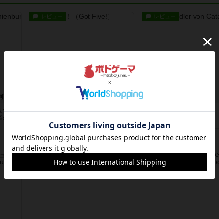
レビュー
レビュー
河
ゴットファイブ！
カタン
せても
自分の前に背を向けて並ぶ5枚の手
神ゲー
業のい
札の数字を当てるゲーム。相手の手
約2時間前
by アプー
札/場...
約2時間前
by daisdice
レビュー
レビュー