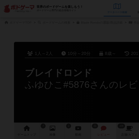
世界のボードゲームを楽しもう！
ボードゲーム専門の総合情報サイト
データベース
検
ボドゲーマTOP
ボードゲームの検索
Blade Rondoの通販/商品詳細
作
1人～2人
10分～20分
8歳～
20
ブレイドロンド
ふゆひこ#5876さんのレ
7
2
31
108
ゲーム
トップ
画像
動画
レビュー
店舗/
カフェ