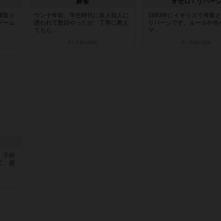
麻雀
オセロ / リバー
陣取り
ウン十年前、学生時代に友人知人に
1883年にイギリスで考案
ゲーム
誘われて数回やったが、丁寧に教え
リバーシです。ルールや色
てもら...
マ...
8ヶ月前
の投稿
8ヶ月前
の投稿
、子供
て、盛