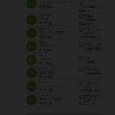
2
テラフォーミングマーズ
位
2396名
Stone Garden
3
枯山水
位
2281名
Viticulture
4
ワイナリーの四季
位
2273名
Agricola
5
アグリコラ
位
2120名
Azul
6
アズール
位
2034名
Splendor
7
宝石の煌き
位
2031名
Wingspan
8
ウイングスパン
位
2007名
7 Wonders
9
世界の七不思議
位
1921名