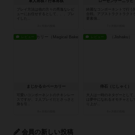
軍人将棋 / 行軍将棋
ローゼンケーニッヒ
プレイ方法は他の方々の秀逸なレビ
綺麗なコンポーネントで行う
ューにお任せするとして、、、プレ
合戦。アブストラクトラクト
イした...
要素強...
3ヶ月前
の投稿
7ヶ月前
の投稿
レビュー
レビュー
まじかる☆ベーカリー
侍石（じしゃく）
可愛いコンポーネントのチキンレー
大人は一時のネタゲーとして
スですが、２人プレイだとさっさと
は夢中になれるオモチャとし
身を引...
り上が...
8ヶ月前
の投稿
8ヶ月前
の投稿
会員の新しい投稿