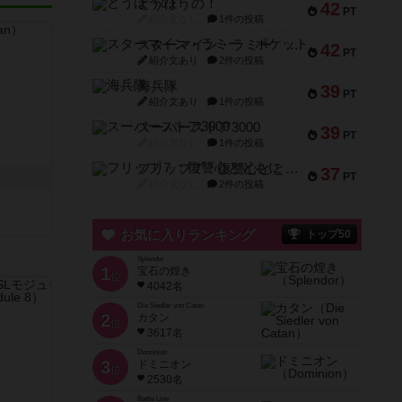
とうほうの！
42
PT
紹介文なし
1件の投稿
スターマイン・ラミー ポケット
42
PT
紹介文あり
2件の投稿
海兵隊
39
PT
紹介文あり
1件の投稿
スーパーストア3000
39
PT
紹介文なし
1件の投稿
フリップ７：復讐心とともに
37
PT
紹介文なし
2件の投稿
お気に入りランキング
トップ50
Splendor
1
宝石の煌き
位
4042名
Die Siedler von Catan
2
カタン
位
3617名
Dominion
3
ドミニオン
位
2530名
Battle Line