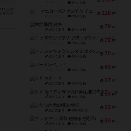
PT
シ
紹介文なし
2件の投稿
されたのが
エコーズ・オブ・タイム
118
や盤面の
PT
紹介文なし
8件の投稿
南北戦争
79
PT
紹介文あり
1件の投稿
キャプテン・フリップ：イスラ・ボンバ
72
PT
紹介文なし
2件の投稿
メメントオンラインタクティクス
70
PT
紹介文あり
4件の投稿
パーミッド
68
PT
紹介文なし
1件の投稿
クリーグ
57
PT
紹介文あり
1件の投稿
セミファイナル ～お前はまだ生きている～
53
PT
紹介文あり
1件の投稿
ふたつの街の物語
52
PT
紹介文あり
18件の投稿
クランク! ：冒険者たち（拡張）
50
PT
紹介文あり
4件の投稿