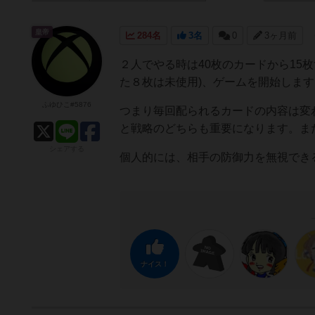
皇帝
284名
3名
0
3ヶ月前
２人でやる時は40枚のカードから15枚
た８枚は未使用)、ゲームを開始します
ふゆひこ#5876
つまり毎回配られるカードの内容は変
と戦略のどちらも重要になります。ま
シェアする
個人的には、相手の防御力を無視でき
ナイス！