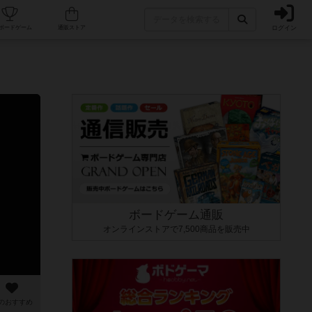
ログイン
カフェ/店舗
人気ボードゲーム
通販ストア
ボードゲーム通販
オンラインストアで7,500商品を販売中
のおすすめ