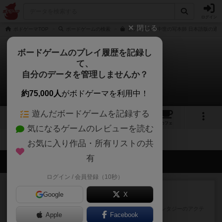
ログイン
閉じる
ボドゲーマTOP
ボードゲームの検索
ビブリオス：中世の写本師 日本語版の通販
ボードゲームのプレイ履歴を記録し
て、
ビブリオス
自分のデータを管理しませんか？
拡張/関連作品 0件
約75,000人
がボドゲーマを利用中！
遊んだボードゲームを記録する
11
1
21
79
トップ
画像
動画
レビュー
カフェ
気になるゲームのレビューを読む
お気に入り作品・所有リストの共
有
会員の新しい投稿
ログイン / 会員登録（10秒）
レビュー
充実
Google
X
エコーズ・オブ・タイム
カードゲームにファイナルファンタジーのアクテ
Apple
Facebook
ィブタイムバトル（もしくは...