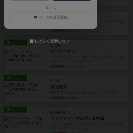
約3時間前
by ジェイとと
または
レビュー
シャット・ザ・ボックス
メールで会員登録
とてもシンプルなダイスゲーム。2つのダイスを振
って、出目の合計を自分の...
約4時間前
by OSAっち
しばらく表示しない
レビュー
充実
オバケだぞ～
対人アナログプレイ。簡単なルールで誰とでも遊
べるゲーム。こんなの子ども...
約5時間前
by おーちゃん
レビュー
充実
南北戦争
1983年にVictory Gamesが出版した『The Civil ...
約9時間前
by Chaco
レビュー
画像付き
ファイアー・ブルズ / 火牛陣
火牛を引き連れて敵を殲滅させる。縦か斜めで前2
列まで攻撃できるが、自分...