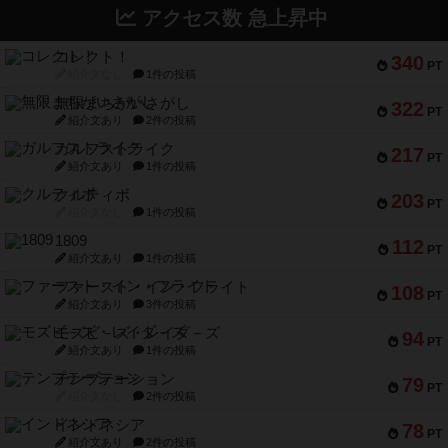
アクセス数 急上昇中
コレクト！
340
PT
紹介文なし
1件の投稿
無限まちがいさがし
322
PT
紹介文あり
2件の投稿
ガルフストライク
217
PT
紹介文あり
1件の投稿
クルティボ
203
PT
紹介文なし
1件の投稿
1809
112
PT
紹介文あり
1件の投稿
ファースト・イン・フライト
108
PT
紹介文あり
3件の投稿
モズビ－ズ・レイダ－ズ
94
PT
紹介文あり
1件の投稿
テンプテーション
79
PT
紹介文なし
2件の投稿
インドネシア
78
PT
紹介文あり
2件の投稿