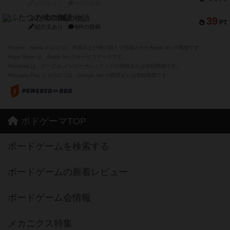
紹介文なし
0件の投稿
ふたつの城の物語
39
PT
紹介文あり
6件の投稿
※Apple、Apple のロゴ は、米国および他の国々で登録されたApple Inc.の商標です。
※App Store は、Apple Inc.のサービスマークです。
※Android は、グーグル インコーポレイテッドの商標または登録商標です。
※Google Play とそのロゴは、Google Inc.の商標または登録商標です。
ボドゲーマTOP
ボードゲームを検索する
ボードゲームの新着レビュー
ボードゲーム会情報
メカニクス特集