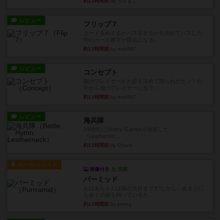
約11時間前
by うらまこ
レビュー
フリップ７
カードをめくるかパスをするかを決めてパスした
時のカード数字が得点になる...
約11時間前
by mob567
レビュー
コンセプト
親のプレイヤーがお題を決めて限られたヒントの
中から他のプレイヤーに当て...
約11時間前
by mob567
レビュー
海兵隊
1988年にVictory Gamesが出版した
『Leathernec...
約11時間前
by Chaco
ルール/インスト
画像付き
充実
パーミッド
おばあちゃんは猫が大好きです!しかし、あまりに
も多くの猫を飼っているた...
約11時間前
by jurong