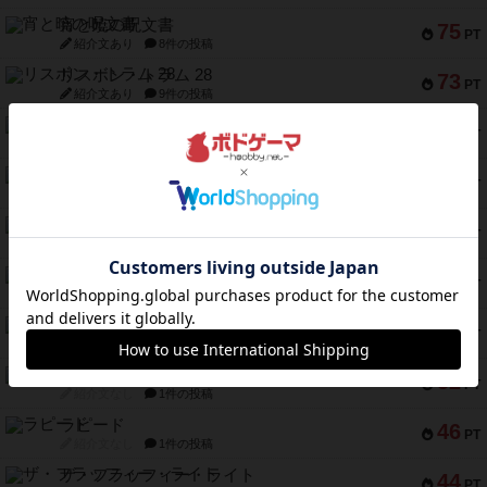
宵と暁の呪文書
75
PT
紹介文あり
8件の投稿
リスボン・トラム 28
73
PT
紹介文あり
9件の投稿
アマナイト
73
PT
紹介文なし
1件の投稿
ブラヴェスト
66
PT
紹介文なし
1件の投稿
スペクタキュラー
60
PT
紹介文なし
1件の投稿
スモールワールド
59
PT
紹介文あり
13件の投稿
ギャンブラー
58
PT
紹介文なし
2件の投稿
Bitter End ブタペスト救出作戦
52
PT
紹介文なし
1件の投稿
ラピード
46
PT
紹介文なし
1件の投稿
ザ・フラッフィー・ライト
44
PT