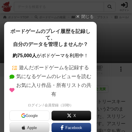
ログイン
閉じる
ボドゲーマTOP
ボードゲームの検索
バイアスロン・ブラスト
ルール/
ボードゲームのプレイ履歴を記録し
て、
バイアスロン・ブラスト
自分のデータを管理しませんか？
1件のルール/インスト
約75,000人
がボドゲーマを利用中！
遊んだボードゲームを記録する
1
トップ
画像
動画
レビュー
カフェ
気になるゲームのレビューを読む
お気に入り作品・所有リストの共
神
136名
2名
0
画像
充実
有
導入バイアスロンは、クロスカントリースキー
ログイン / 会員登録（10秒）
jurong
の持久力とライフル射撃の精度という2つのま
Google
X
ったく異なるスキルを組み合わせた、スリリン
グな冬季オリンピックスポーツです。アスリー
Apple
Facebook
トは雪道をスキーで横断し、射撃場に立ち寄っ