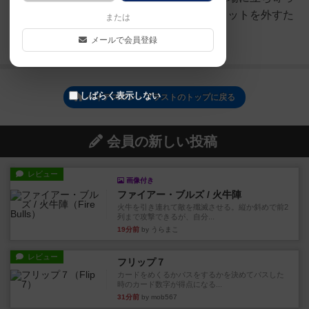
て遠くの標的に発砲します。ショットを外すた
または
びにペナルティが課され...
メールで会員登録
続きを読む（10ヶ月前）
しばらく表示しない
バイアスロン・ブラストのトップに戻る
会員の新しい投稿
レビュー
画像付き
ファイアー・ブルズ / 火牛陣
火牛を引き連れて敵を殲滅させる。縦か斜めで前2
列まで攻撃できるが、自分...
19分前
by うらまこ
レビュー
フリップ７
カードをめくるかパスをするかを決めてパスした
時のカード数字が得点になる...
31分前
by mob567