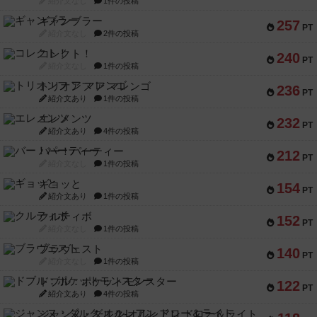
紹介文なし
1件の投稿
ギャンブラー
257
PT
紹介文なし
2件の投稿
コレクト！
240
PT
紹介文なし
1件の投稿
トリオンフ ア マレンゴ
236
PT
紹介文あり
1件の投稿
エレメンツ
232
PT
紹介文あり
4件の投稿
バー！パーティー
212
PT
紹介文なし
1件の投稿
ギョッと
154
PT
紹介文あり
1件の投稿
クルティボ
152
PT
紹介文なし
1件の投稿
ブラヴェスト
140
PT
紹介文なし
1件の投稿
ドブル：ポケットモンスター
122
PT
紹介文あり
4件の投稿
ジャンヌ・ダルク-オルレアン ドロー＆ライト