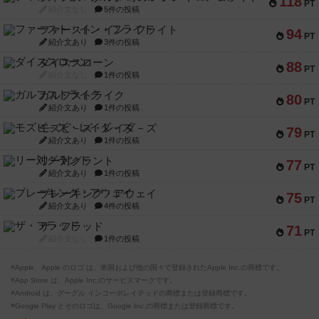
118
PT
紹介文なし
5件の投稿
ファースト・イン・フライト
94
PT
紹介文あり
3件の投稿
ダイススローン
88
PT
紹介文なし
1件の投稿
ガルフストライク
80
PT
紹介文あり
1件の投稿
モズビ－ズ・レイダ－ズ
79
PT
紹介文あり
1件の投稿
リー対グラント
77
PT
紹介文あり
1件の投稿
ブレーキング・アウェイ
75
PT
紹介文あり
4件の投稿
ザ・フラッド
71
PT
紹介文なし
1件の投稿
※Apple、Apple のロゴ は、米国および他の国々で登録されたApple Inc.の商標です。
※App Store は、Apple Inc.のサービスマークです。
※Android は、グーグル インコーポレイテッドの商標または登録商標です。
※Google Play とそのロゴは、Google Inc.の商標または登録商標です。