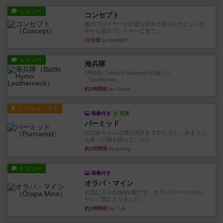
レビュー
コンセプト
親のプレイヤーがお題を決めて限られたヒントの
中から他のプレイヤーに当て...
43分前
by mob567
レビュー
海兵隊
1988年にVictory Gamesが出版した
『Leathernec...
約1時間前
by Chaco
ルール/インスト
画像付き
充実
パーミッド
おばあちゃんは猫が大好きです!しかし、あまりに
も多くの猫を飼っているた...
約1時間前
by jurong
レビュー
画像付き
オラパ・マイン
お気に入りのplayte製です。オラパスペースから
やり、気に入りました...
約1時間前
by くみ