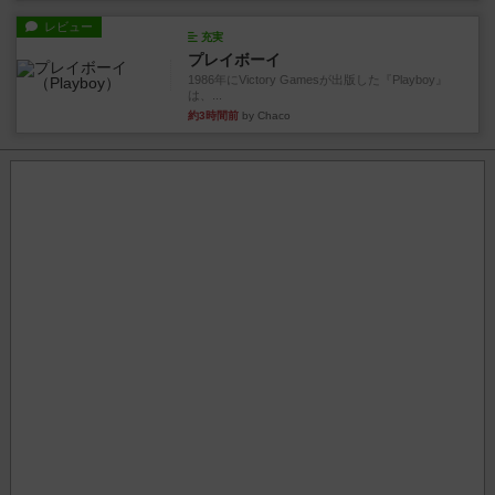
レビュー
充実
プレイボーイ
1986年にVictory Gamesが出版した『Playboy』
は、...
約3時間前
by Chaco