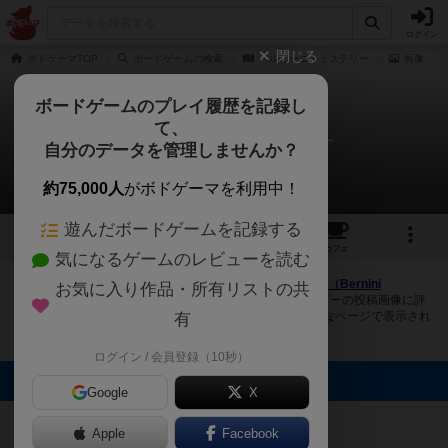
ログイン
閉じる
ボドゲーマTOP
ボードゲームの検索
ベルニーニ・ミステリー
画像
ボードゲームのプレイ履歴を記録し
て、
ベルニーニ・ミステリー
自分のデータを管理しませんか？
2件の画像
約75,000人
がボドゲーマを利用中！
遊んだボードゲームを記録する
2
5
トップ
画像
動画
レビュー
カフェ
気になるゲームのレビューを読む
ボドゲーマにログインすると、
「ベルニーニ・ミステリー（Bernini
お気に入り作品・所有リストの共
Mysterie）」
の画像をアップロード出来たり、他のユーザーの投稿画像に評
価を付けることができます。また、トップ6の画像は様々なページで表示され
有
ます。
ログイン / 会員登録（10秒）
トップに表示される画像
Google
X
S.F
106
Apple
Facebook