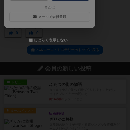
または
メールで会員登録
0
0
しばらく表示しない
ベルニーニ・ミステリーのトップに戻る
会員の新しい投稿
レビュー
ふたつの街の物語
タイルを4×4で並べて街づくりします。ただし、
街は各プレイヤーの間にあ...
約1時間前
by ジェイとと
ルール/インスト
画像付き
ざりかに将棋
３種類の駒だけが登場する超シンプルな将棋系ゲ
ーム入門作品です♪(＾＾)...