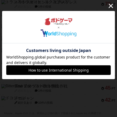
トランスオリエント・エクスプレス
70
PT
紹介文なし
1件の投稿
アンブッシュ！：ムーブアウト！
59
PT
紹介文あり
1件の投稿
キャプテン・フリップ：イスラ・ボンバ
51
PT
紹介文なし
2件の投稿
ガルフストライク
46
PT
紹介文あり
1件の投稿
エコーズ・オブ・タイム
45
PT
紹介文なし
8件の投稿
スカルキング
45
PT
紹介文あり
12件の投稿
海兵隊
45
PT
紹介文あり
1件の投稿
Bitter End ブタペスト救出作戦
45
PT
紹介文なし
1件の投稿
ドコジャン
42
PT
紹介文あり
10件の投稿
※Apple、Apple のロゴ は、米国および他の国々で登録されたApple Inc.の商標です。