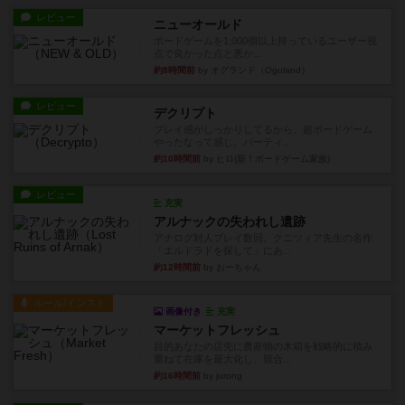
レビュー
ニューオールド
ボードゲームを1,000個以上持っているユーザー視
点で良かった点と悪か...
約8時間前
by オグランド（Oguland）
レビュー
デクリプト
プレイ感がしっかりしてるから、超ボードゲーム
やったなって感じ。パーティ...
約10時間前
by ヒロ(新！ボードゲーム家族)
レビュー
充実
アルナックの失われし遺跡
アナログ対人プレイ数回。クニツィア先生の名作
「エルドラドを探して」にあ...
約12時間前
by おーちゃん
ルール/インスト
画像付き
充実
マーケットフレッシュ
目的あなたの店先に農産物の木箱を戦略的に積み
重ねて在庫を最大化し、競合...
約16時間前
by jurong