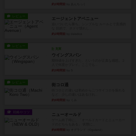
約2時間前
by あんちっく
レビュー
エージェントアベニュー
追いついたら勝ち。シンプルな ルールとで直感的
な 目的で、ボドゲ慣れし...
約2時間前
by daisdice
レビュー
充実
ウイングスパン
期待値を上げすぎた、というのが正直な感想。２
人で何度かプレイ。ここでも...
約3時間前
by S
レビュー
街コロ通
街コロとの違いは初めから二つサイコロを振れる
など、少しの違いはあるけれ...
約8時間前
by くみ
戦略やコツ
ニューオールド
ゲーム終了時に、「オールドカードとニューカー
ドのどちらもある」 状態に...
約8時間前
by オグランド（Oguland）