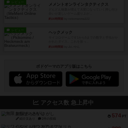
レビュー
メメントオンラインタクティクス
どんどん物量が増えて大変になっていく押し付け
合いが楽しいゲーム盛り上が...
約16時間前
by nekomanma222
レビュー
ヘックメック
サイコロゲームです1から5までの数字と芋虫がか
かれたダイス。これを振っ...
約18時間前
by みいやん
ボドゲーマのアプリ版はこちら
アクセス数 急上昇中
無限まちがいさがし
574
PT
紹介文あり
2件の投稿
リワイルド：サウスアメリカ