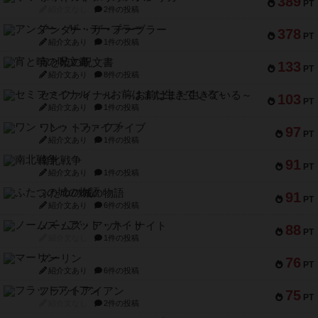
389
PT
紹介文なし
2件の投稿
アンダー・ザ・テーブラー
378
PT
紹介文あり
1件の投稿
宵と暁の呪文書
133
PT
紹介文あり
8件の投稿
セミファイナル ～お前はまだ生きている～
103
PT
紹介文あり
1件の投稿
ワン・トゥ・ファイブ
97
PT
紹介文あり
1件の投稿
南北戦争
91
PT
紹介文あり
1件の投稿
ふたつの城の物語
91
PT
紹介文あり
6件の投稿
ノームズ・アット・ナイト
88
PT
紹介文なし
1件の投稿
マーリン
76
PT
紹介文あり
6件の投稿
フラットアイアン
75
PT
紹介文なし
2件の投稿