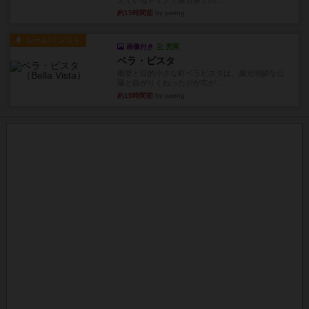
えているドミノで最も多くの...
約15時間前
by jurong
ルール/インスト
画像付き
充実
ベラ・ビスタ
概要と目的小さな町ベラビスタは、風光明媚な公
園と曲がりくねった川が広が...
約15時間前
by jurong