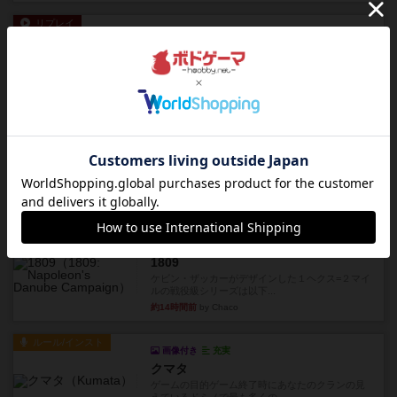
リプレイ
画像付き
タイムボム
僕はホントに嘘が下手なようで、すぐバレますみ
んなホント、嘘が上手ですよ...
約14時間前
by あまる
レビュー
画像付き
タイムボム
まず簡単で軽い！大人数で遊べる！それなのに小
箱！何より楽しい！！正体隠...
約14時間前
by あまる
レビュー
充実
1809
ケビン・ザッカーがデザインした１ヘクス=２マイ
ルの戦役級シリーズは以下...
約14時間前
by Chaco
ルール/インスト
画像付き
充実
クマタ
ゲームの目的ゲーム終了時にあなたのクランの見