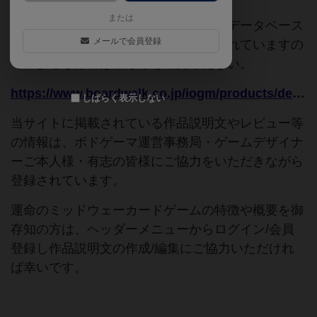
または
このページは情報が不足しています。データベース
メールで会員登録
追加申請時に以下の参考URLが入力されていますの
で、よろしければこちらもご覧ください。
https://www.boardwalk.co.jp/iogm/products/detail.php?product_id=28655
しばらく表示しない
当サイトに掲載されている作品説明文やレビュー等
の情報は、ボドゲーマ運営事務局・ゲームデザイナ
ーご本人様・有志の皆様にご協力をいただきながら
登録されています。
運命のミッドウェーカードゲームの特徴や概要を御
存知の方は、ヘッダーメニューからログイン/会員
登録し作品説明文の作成/編集にご協力いただけれ
ば幸いです。