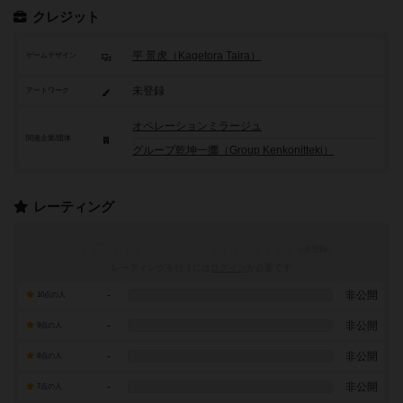
クレジット
平 景虎（Kagetora Taira）
ゲームデザイン
未登録
アートワーク
オペレーションミラージュ
関連企業/団体
グループ乾坤一擲（Group Kenkonitteki）
レーティング
レーティングを行うには
ログイン
が必要です
-
非公開
10点の人
-
非公開
9点の人
-
非公開
8点の人
-
非公開
7点の人