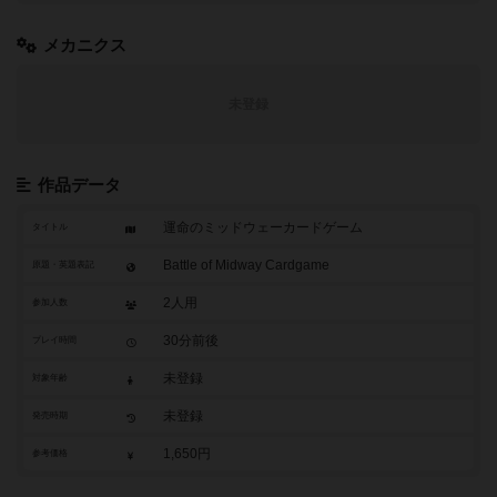
メカニクス
未登録
作品データ
運命のミッドウェーカードゲーム
タイトル
Battle of Midway Cardgame
原題・英題表記
2人用
参加人数
30分前後
プレイ時間
未登録
対象年齢
未登録
発売時期
1,650円
参考価格