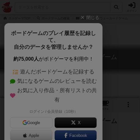
ログイン
閉じる
ボドゲーマTOP
ボードゲームの検索
運命のミッドウェーカードゲーム
ボードゲームのプレイ履歴を記録し
て、
自分のデータを管理しませんか？
運命のミッドウェーカードゲーム
約75,000人
がボドゲーマを利用中！
Battle of Midway Cardgame
遊んだボードゲームを記録する
気になるゲームのレビューを読む
お気に入り作品・所有リストの共
有
1
トップ
画像
動画
レビュー
カフェ
ログイン / 会員登録（10秒）
対戦型ハイスピード空母戦カードゲーム
Google
X
Apple
Facebook
ご協力ください