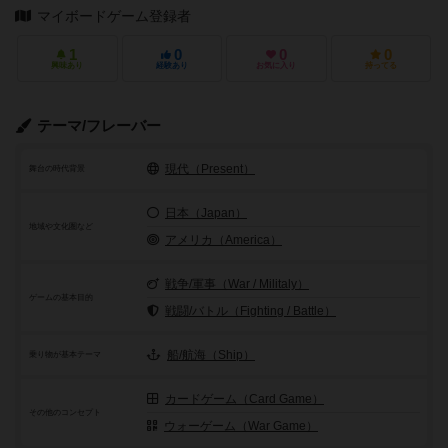
マイボードゲーム登録者
1
0
0
0
興味あり
経験あり
お気に入り
持ってる
テーマ/フレーバー
現代（Present）
舞台の時代背景
日本（Japan）
地域や文化圏など
アメリカ（America）
戦争/軍事（War / Militaly）
ゲームの基本目的
戦闘/バトル（Fighting / Battle）
船/航海（Ship）
乗り物が基本テーマ
カードゲーム（Card Game）
その他のコンセプト
ウォーゲーム（War Game）