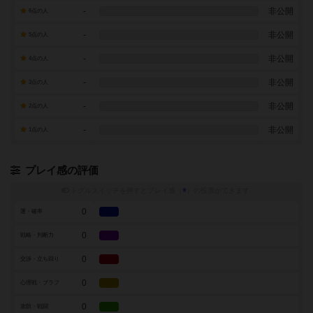
-
非公開
6点の人
-
非公開
5点の人
-
非公開
4点の人
-
非公開
3点の人
-
非公開
2点の人
-
非公開
1点の人
プレイ感の評価
トグルスイッチを押すとプレイ感（
※
）の投票ができます
0
運・確率
0
戦略・判断力
0
交渉・立ち回り
0
心理戦・ブラフ
0
攻防・戦闘