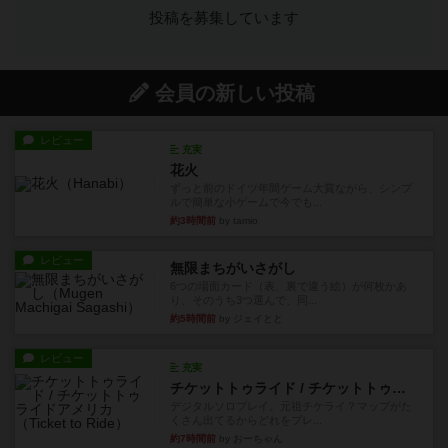
投稿を募集しています
会員の新しい投稿
レビュー
充実
花火
ずっと前のドイツ年間ゲーム大賞ながら、シンプ
ルで簡単な小ゲームで今でも...
約3時間前
by tamio
レビュー
無限まちがいさがし
6つの場面カード（表、裏で違う絵）が何枚かあ
り、そのうち3つ選んで、同...
約5時間前
by ジェイとと
レビュー
充実
チケットトゥライド / チケットトゥライドアメリカ
デジタルソロプレイ。元祖チケライ？マップがた
くさん出てるからどれをプレ...
約7時間前
by おーちゃん