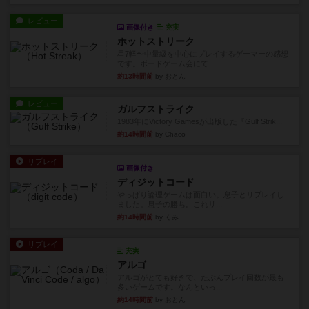
レビュー
画像付き
充実
ホットストリーク
星7軽〜中量級を中心にプレイするゲーマーの感想
です。ボードゲーム会にて...
約13時間前
by おとん
レビュー
ガルフストライク
1983年にVictory Gamesが出版した『Gulf Strik...
約14時間前
by Chaco
リプレイ
画像付き
ディジットコード
やっぱり論理ゲームは面白い。息子とリプレイし
ました。息子の勝ち。これリ...
約14時間前
by くみ
リプレイ
充実
アルゴ
アルゴがとても好きで、たぶんプレイ回数が最も
多いゲームです。なんといっ...
約14時間前
by おとん