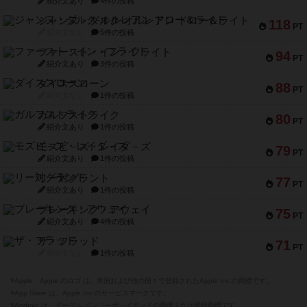
紹介文あり
4件の投稿
ジャンヌ・ダルク-オルレアン ドロー＆ライト
118
PT
紹介文なし
5件の投稿
ファースト・イン・フライト
94
PT
紹介文あり
3件の投稿
ダイススローン
88
PT
紹介文なし
1件の投稿
ガルフストライク
80
PT
紹介文あり
1件の投稿
モズビ－ズ・レイダ－ズ
79
PT
紹介文あり
1件の投稿
リー対グラント
77
PT
紹介文あり
1件の投稿
ブレーキング・アウェイ
75
PT
紹介文あり
4件の投稿
ザ・フラッド
71
PT
紹介文なし
1件の投稿
※Apple、Apple のロゴ は、米国および他の国々で登録されたApple Inc.の商標です。
※App Store は、Apple Inc.のサービスマークです。
※Android は、グーグル インコーポレイテッドの商標または登録商標です。