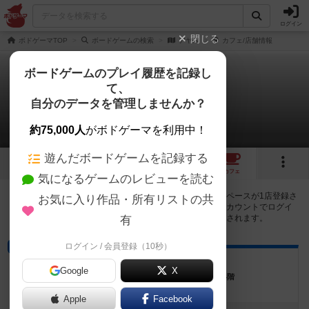
ログイン
閉じる
ボドゲーマTOP
ボードゲームの検索
アヤス
カフェ/店舗情報
ボードゲームのプレイ履歴を記録し
て、
アヤス
自分のデータを管理しませんか？
1店のカフェ/スペースが提供中
約75,000人
がボドゲーマを利用中！
遊んだボードゲームを記録する
1
1
1
トップ
画像
動画
レビュー
カフェ
気になるゲームのレビューを読む
アヤスで遊ぶことができるボードゲームカフェ・プレイスペースが1店登録さ
お気に入り作品・所有リストの共
れています。公開プロフィールの都道府県が設定されたアカウントでログイ
ンすると、同じ都道府県内の店舗に絞り込むボタンが表示されます。
有
ログイン / 会員登録（10秒）
プレイスペース
アソベル
Google
X
東京都新宿区四谷３丁目７ 四谷三丁目ビル 4階
Apple
Facebook