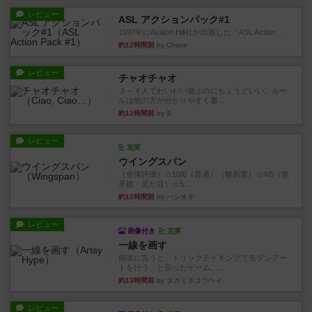
レビュー
ASL アクションパック#1
1997年にAvalon Hill社が出版した『ASL Action ...
約12時間前
by Chaco
レビュー
チャオチャオ
３～４人でわいわい遊ぶのにちょうどいい。ルー
ルは他の方が分かりやすく書...
約12時間前
by S
レビュー
充実
ウイングスパン
（全体評価）☆10/6（普通）（難易度）☆4/5（世
界観・見た目）☆5...
約12時間前
by ハシオキ
レビュー
画像付き
充実
一線を画す
簡単に言うと、トリックテイキングでモダンアー
トを行う、と言ったゲーム。...
約13時間前
by タカミネコウヘイ
レビュー