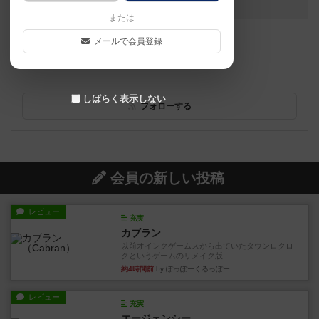
お知らせはありません
または
遊べるボードゲーム
316個
メールで会員登録
四谷三丁目駅から徒歩１分！録画機材が充実
しばらく表示しない
フォローする
会員の新しい投稿
レビュー
充実
カブラン
以前オインクゲームスから出ていたタウンロクロ
クというゲームのリメイク版...
約4時間前
by ぽっぽーくるっぽー
レビュー
充実
エージェンシー