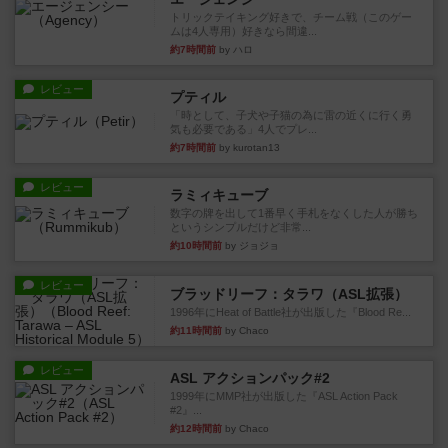
トリックテイキング好きで、チーム戦（このゲー
ムは4人専用）好きなら間違...
約7時間前
by ハロ
レビュー
プティル
「時として、子犬や子猫の為に雷の近くに行く勇
気も必要である」4人でプレ...
約7時間前
by kurotan13
レビュー
ラミィキューブ
数字の牌を出して1番早く手札をなくした人が勝ち
というシンプルだけど非常...
約10時間前
by ジョジョ
レビュー
ブラッドリーフ：タラワ（ASL拡張）
1996年にHeat of Battle社が出版した『Blood Re...
約11時間前
by Chaco
レビュー
ASL アクションパック#2
1999年にMMP社が出版した『ASL Action Pack
#2』...
約12時間前
by Chaco