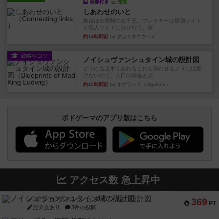
画像付き
充実
しあわせのいと
舞台は全寮制の女子高。プレイヤーは探偵サイド
と犯人サイドに分かれて、探...
約14時間前
by タカミネコウヘイ
戦略やコツ
ノイシュヴァンシュタイン城の設計図
どうにも上手くあれもこれも満たせるようには置
けないので、入口の除去と入...
約15時間前
by オグランド（Oguland）
ボドゲーマのアプリ版はこちら
アクセス数 急上昇中
ノイシュヴァンシュタイン城の設計図
369
PT
紹介文あり
3件の投稿