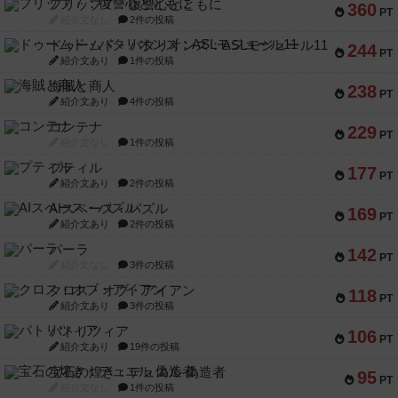
フリップ７：復讐心とともに
360
PT
紹介文なし
2件の投稿
ドゥームド・バタリオンズ：ASLモジュール11
244
PT
紹介文あり
1件の投稿
海賊と商人
238
PT
紹介文あり
4件の投稿
コンテナ
229
PT
紹介文なし
1件の投稿
プティル
177
PT
紹介文あり
2件の投稿
AIスペース・パズル
169
PT
紹介文あり
2件の投稿
パーラ
142
PT
紹介文なし
3件の投稿
クロス・オブ・アイアン
118
PT
紹介文あり
3件の投稿
パトリツィア
106
PT
紹介文あり
19件の投稿
宝石の煌き：デュエル 偽造者
95
PT
紹介文なし
1件の投稿