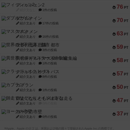
フィッシェン2
76
PT
紹介文なし
1件の投稿
ダブルナイン
70
PT
紹介文あり
17件の投稿
マスクメン
63
PT
紹介文あり
16件の投稿
世界の七不思議：都市
59
PT
紹介文あり
3件の投稿
異世界ギルドマスターズ総集編
58
PT
紹介文あり
1件の投稿
クラッシュオクトパス
57
PT
紹介文あり
8件の投稿
カブラン
50
PT
紹介文あり
1件の投稿
師走でなくともメイドは走る
47
PT
紹介文あり
0件の投稿
ヨークの市壁
37
PT
紹介文あり
6件の投稿
※Apple、Apple のロゴ は、米国および他の国々で登録されたApple Inc.の商標です。