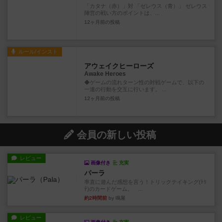
「カタナ（赤）」対 「ゼレウス（青）」 ゼレウス
陣営の戦い方のポイントは、...
12ヶ月前
の投稿
ルール/インスト
アウェイクヒーローズ
Awake Heroes
◆ゲームの流れターン性の対戦ゲームで、以下の
一連の行動を交互に行います。 ...
12ヶ月前
の投稿
会員の新しい投稿
レビュー
画像付き
充実
パーラ
率直に遊んだ感想を言う！トリックテイキング(ﾄﾘ
ﾃ)のカードゲーム。 ...
約2時間前
by 鳴屋
レビュー