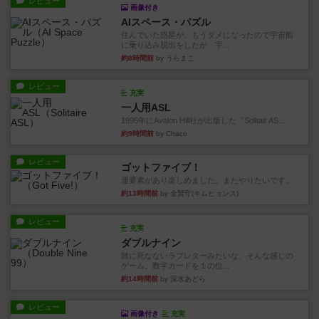
レビュー
画像付き
AIスペース・パズル
住んでいた惑星が、もうダメになったので宇宙船
に乗り込み脱出をしたが、宇...
約8時間前
by うらまこ
レビュー
充実
一人用ASL
1995年にAvalon Hill社が出版した『Solitair AS...
約9時間前
by Chaco
レビュー
ゴットファイブ！
運要素があり楽しめました。またやりたいです。
約13時間前
by 金賢守(キムヒョンス)
レビュー
充実
ダブルナイン
雑に死なないラブレターみたいな、そんな感じの
ゲーム。数字カードを１の位...
約14時間前
by 深水あどら
レビュー
画像付き
充実