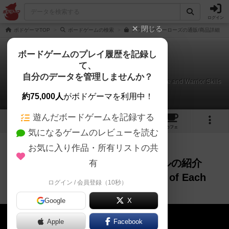
ログイン
閉じる
ボドゲーマTOP
ボードゲームの検索
アウェイクヒーローズの通販/商品詳細
ボードゲームのプレイ履歴を記録し
て、
アウェイクヒーローズ
自分のデータを管理しませんか？
城のスキルとキャラクターのスキルの紹介 Unique Castle and Warrior Skills
of Each Nation
約75,000人
がボドゲーマを利用中！
遊んだボードゲームを記録する
13
3
8
トップ
画像
動画
レビュー
カフェ
気になるゲームのレビューを読む
お気に入り作品・所有リストの共
作品紹介
ルール説明
12ヶ月前
城のスキルとキャラクターのスキルの紹介
有
Unique Castle and Warrior Skills of Each
ログイン / 会員登録（10秒）
Nation
Google
X
Apple
Facebook