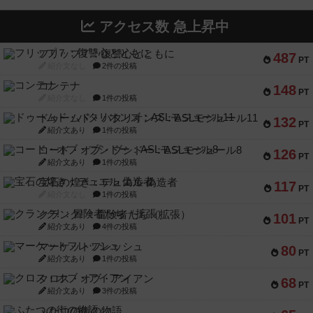
アクセス数 急上昇中
フリップ７：復讐心とともに
487
PT
紹介文なし
2件の投稿
コンテナ
148
PT
紹介文なし
1件の投稿
ドゥームド・バタリオンズ：ASLモジュール11
132
PT
紹介文あり
1件の投稿
コード・オブ・ブシドー：ASLモジュール8
126
PT
紹介文あり
1件の投稿
宝石の煌き：デュエル 偽造者
117
PT
紹介文なし
1件の投稿
クランク! ：冒険者たち（拡張）
101
PT
紹介文あり
4件の投稿
マーケットフレッシュ
80
PT
紹介文あり
1件の投稿
クロス・オブ・アイアン
68
PT
紹介文あり
3件の投稿
ふたつの街の物語