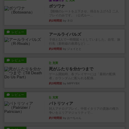
画像付き
充実
ボツワナ
【動物のレートを上下させ、得点を上げろ】二人
プレイのみです。（公式ルー...
約2時間前
by ネロ
レビュー
アールライバルズ
子供と2人で一時期延々としていました。自宅、旅
行先（新幹線の座席など）...
約2時間前
by ジェイとと
レビュー
充実
死がふたりを分かつまで
ゲーム開始時、各プレイヤーには「最初の配偶
者」がランダムに配られる配偶...
約3時間前
by MIFFYBX
レビュー
充実
パトリツィア
対人アナログプレイ。中世イタリアの貴族の権力
争いをエリアマジョリティで...
約7時間前
by おーちゃん