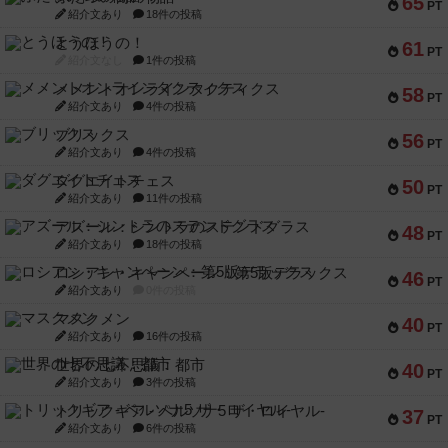
65
PT
紹介文あり
18件の投稿
とうほうの！
61
PT
紹介文なし
1件の投稿
メメントオンラインタクティクス
58
PT
紹介文あり
4件の投稿
ブリックス
56
PT
紹介文あり
4件の投稿
ダグエイトチェス
50
PT
紹介文あり
11件の投稿
アズール：シントラのステンドグラス
48
PT
紹介文あり
18件の投稿
ロシアン・キャンペーン：第5版デラックス
46
PT
紹介文あり
0件の投稿
マスクメン
40
PT
紹介文あり
16件の投稿
世界の七不思議：都市
40
PT
紹介文あり
3件の投稿
トリックギア - ペルソナ5 ザ・ロイヤル-
37
PT
紹介文あり
6件の投稿