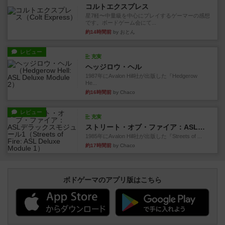
コルトエクスプレス
星7軽〜中量級を中心にプレイするゲーマーの感想
です。ボードゲーム会にて...
約14時間前
by おとん
レビュー
充実
ヘッジロウ・ヘル
1987年にAvalon Hill社が出版した『Hedgerow
He...
約16時間前
by Chaco
レビュー
充実
ストリート・オブ・ファイア：ASLデラックスモジュール1
1985年にAvalon Hill社が出版した『Streets of ...
約17時間前
by Chaco
ボドゲーマのアプリ版はこちら