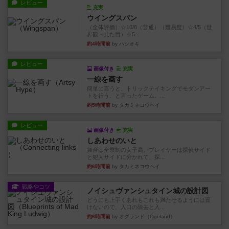
レビュー
充実
ウイングスパン
（全体評価）☆10/6（普通）（難易度）☆4/5（世
界観・見た目）☆5...
約4時間前
by ハシオキ
レビュー
画像付き
充実
一線を画す
簡単に言うと、トリックテイキングでモダンアー
トを行う、と言ったゲーム。...
約5時間前
by タカミネコウヘイ
レビュー
画像付き
充実
しあわせのいと
舞台は全寮制の女子高。プレイヤーは探偵サイド
と犯人サイドに分かれて、探...
約6時間前
by タカミネコウヘイ
戦略やコツ
ノイシュヴァンシュタイン城の設計図
どうにも上手くあれもこれも満たせるようには置
けないので、入口の除去と入...
約6時間前
by オグランド（Oguland）