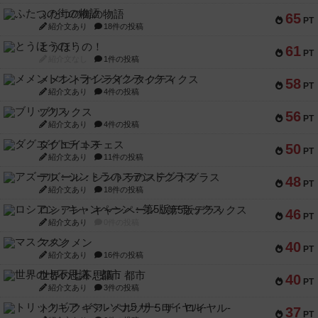
ふたつの街の物語
65
PT
紹介文あり
18件の投稿
とうほうの！
61
PT
紹介文なし
1件の投稿
メメントオンラインタクティクス
58
PT
紹介文あり
4件の投稿
ブリックス
56
PT
紹介文あり
4件の投稿
ダグエイトチェス
50
PT
紹介文あり
11件の投稿
アズール：シントラのステンドグラス
48
PT
紹介文あり
18件の投稿
ロシアン・キャンペーン：第5版デラックス
46
PT
紹介文あり
0件の投稿
マスクメン
40
PT
紹介文あり
16件の投稿
世界の七不思議：都市
40
PT
紹介文あり
3件の投稿
トリックギア - ペルソナ5 ザ・ロイヤル-
37
PT