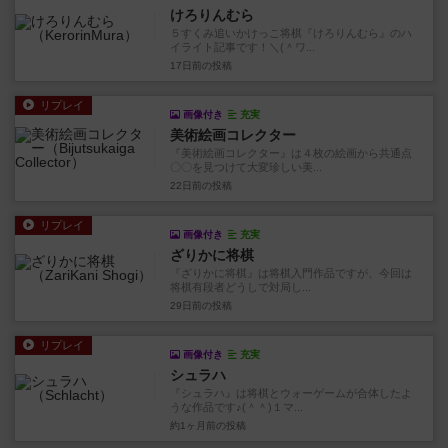
けろりんむら
５すくみ追いかけっこ将棋『けろりんむら』のハ
イライト記事です！＼(＾ワ...
17日前
の投稿
リプレイ
画像付き
充実
美術絵画コレクター
『美術絵画コレクター』は４枚の絵画から共通点
〇〇を見つけて大変珍しい美...
22日前
の投稿
リプレイ
画像付き
充実
ざりかに将棋
『ざりかに将棋』は将棋入門作品ですが、今回は
将棋有段者どうしで対局し...
29日前
の投稿
リプレイ
画像付き
充実
シュラハ
『シュラハ』は将棋とウォーゲームが合体したよ
うな作品です♪(＾＾)１マ...
約1ヶ月前
の投稿