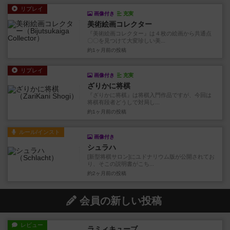
リプレイ
画像付き
充実
美術絵画コレクター
『美術絵画コレクター』は４枚の絵画から共通点
〇〇を見つけて大変珍しい美...
約1ヶ月前
の投稿
リプレイ
画像付き
充実
ざりかに将棋
『ざりかに将棋』は将棋入門作品ですが、今回は
将棋有段者どうしで対局し...
約1ヶ月前
の投稿
ルール/インスト
画像付き
シュラハ
[新型将棋サロン]にユドナリウム版が公開されてお
り、そこの説明書がこち...
約2ヶ月前
の投稿
会員の新しい投稿
レビュー
ラミィキューブ