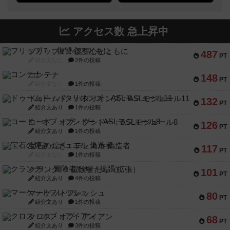
アクセス数 急上昇中
フリップ７：復讐心とともに
487
PT
紹介文なし
2件の投稿
コンテナ
148
PT
紹介文なし
1件の投稿
ドゥームド・バタリオンズ：ASLモジュール11
132
PT
紹介文あり
1件の投稿
コード・オブ・ブシドー：ASLモジュール8
126
PT
紹介文あり
1件の投稿
宝石の煌き：デュエル 偽造者
117
PT
紹介文なし
1件の投稿
クランク! ：冒険者たち（拡張）
101
PT
紹介文あり
4件の投稿
マーケットフレッシュ
80
PT
紹介文あり
1件の投稿
クロス・オブ・アイアン
68
PT
紹介文あり
3件の投稿