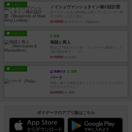
レビュー
ノイシュヴァンシュタイン城の設計図
ボードゲームを1,000個以上持っているユーザー視
点で良かった点と悪か...
約7時間前
by オグランド（Oguland）
レビュー
充実
海賊と商人
舞台は17世紀カリブ海！ プレイヤーは船長として
1隻の船を駆り・・17...
約7時間前
by yuishi
レビュー
画像付き
充実
パーラ
率直に遊んだ感想を言う！トリックテイキング(ﾄﾘ
ﾃ)のカードゲーム。 ...
約9時間前
by 鳴屋
ボドゲーマのアプリ版はこちら