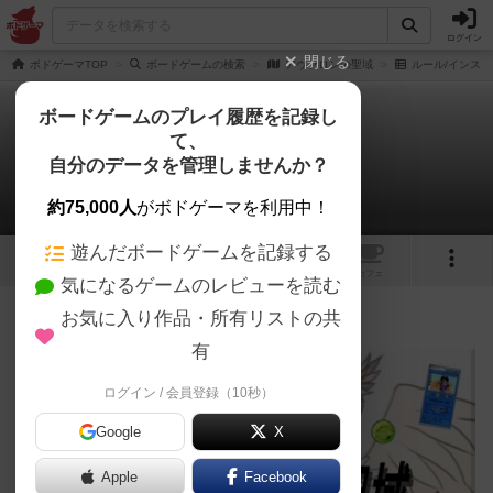
ログイン
閉じる
ボドゲーマTOP
ボードゲームの検索
アヴァロンの聖域
ルール/インスト
ボードゲームのプレイ履歴を記録し
て、
アヴァロンの聖域
自分のデータを管理しませんか？
あんちっくさんのルール/インスト
約75,000人
がボドゲーマを利用中！
遊んだボードゲームを記録する
8
1
トップ
画像
動画
レビュー
カフェ
気になるゲームのレビューを読む
お気に入り作品・所有リストの共
49名
0名
0
5年以上前
有
ログイン / 会員登録（10秒）
Google
X
Apple
Facebook