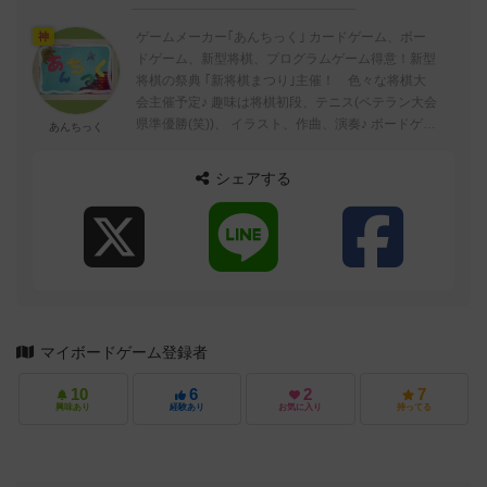
ゲームメーカー｢あんちっく｣ カードゲーム、ボー
神
ドゲーム、新型将棋、プログラムゲーム得意！新型
将棋の祭典 ｢新将棋まつり｣主催！ 色々な将棋大
会主催予定♪ 趣味は将棋初段、テニス(ベテラン大会
県準優勝(笑))、 イラスト、作曲、演奏♪ ボードゲー
あんちっく
ムヘビーユーザー！ゲーム→ア...
シェアする
マイボードゲーム登録者
10
6
2
7
興味あり
経験あり
お気に入り
持ってる