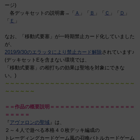
ージ)
各デッキセットの説明書→「
Ａ
」「
Ｂ
」「
Ｃ
」「
Ｄ
」
「
Ｅ
」
なお、「移動式要塞」が一時期禁止カード化していました
が、
2019/9/30のエラッタにより禁止カード解除
されています♪
(デッキセットEを含まない環境では、
「移動式要塞」の相打ちの効果は聖地を対象にできな
い。)
～～～～～～～～～～～～～～～～～～～～～～～～～～
～～～～～～
＝＝作品の概要説明＝＝＝＝＝＝＝＝＝＝＝＝＝＝＝＝＝
＝＝＝＝＝
『
アヴァロンの聖域
』は、
２～４人で遊べる本格４０枚デッキ編成の
トレーディングカードゲーム風の召喚バトルカードゲーム