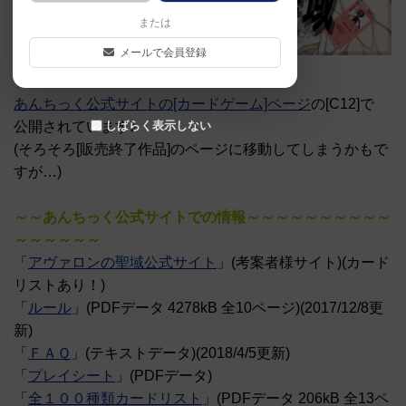
または
メールで会員登録
『アヴァロンの聖域』の説明書は
あんちっく公式サイトの[カードゲーム]ページ
の[C12]で
しばらく表示しない
公開されています♪
(そろそろ[販売終了作品]のページに移動してしまうかもで
すが…)
～～あんちっく公式サイトでの情報～～～～～～～～～～
～～～～～～
「
アヴァロンの聖域公式サイト
」(考案者様サイト)(カード
リストあり！)
「
ルール
」(PDFデータ 4278kB 全10ページ)(2017/12/8更
新)
「
ＦＡＱ
」(テキストデータ)(2018/4/5更新)
「
プレイシート
」(PDFデータ)
「
全１００種類カードリスト
」(PDFデータ 206kB 全13ペ