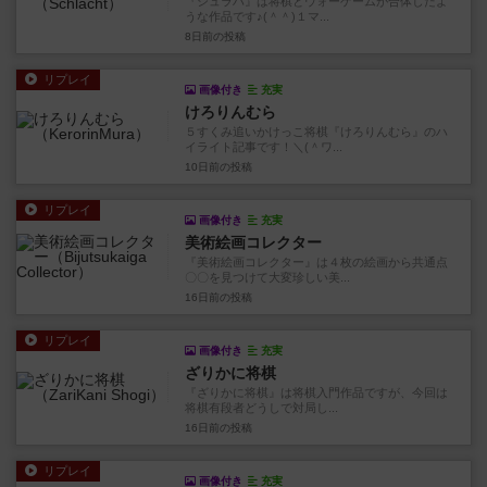
『シュラハ』は将棋とウォーゲームが合体したよ
うな作品です♪(＾＾)１マ...
8日前
の投稿
リプレイ
画像付き
充実
けろりんむら
５すくみ追いかけっこ将棋『けろりんむら』のハ
イライト記事です！＼(＾ワ...
10日前
の投稿
リプレイ
画像付き
充実
美術絵画コレクター
『美術絵画コレクター』は４枚の絵画から共通点
〇〇を見つけて大変珍しい美...
16日前
の投稿
リプレイ
画像付き
充実
ざりかに将棋
『ざりかに将棋』は将棋入門作品ですが、今回は
将棋有段者どうしで対局し...
16日前
の投稿
リプレイ
画像付き
充実