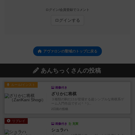
ログイン/会員登録でコメント
ログインする
アヴァロンの聖域のトップに戻る
あんちっくさんの投稿
ルール/インスト
画像付き
ざりかに将棋
３種類の駒だけが登場する超シンプルな将棋系ゲ
ーム入門作品です♪(＾＾)...
2日前
の投稿
リプレイ
画像付き
充実
シュラハ