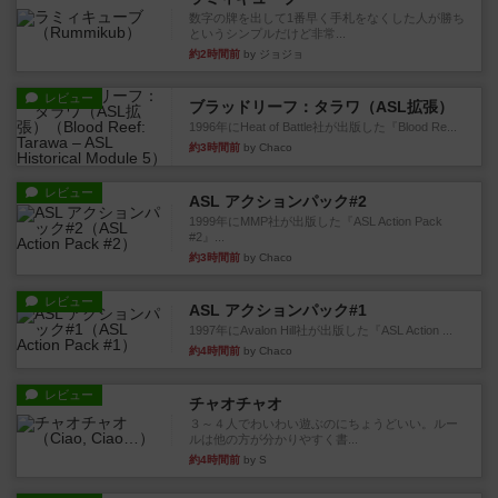
数字の牌を出して1番早く手札をなくした人が勝ち
というシンプルだけど非常...
約2時間前
by ジョジョ
レビュー
ブラッドリーフ：タラワ（ASL拡張）
1996年にHeat of Battle社が出版した『Blood Re...
約3時間前
by Chaco
レビュー
ASL アクションパック#2
1999年にMMP社が出版した『ASL Action Pack
#2』...
約3時間前
by Chaco
レビュー
ASL アクションパック#1
1997年にAvalon Hill社が出版した『ASL Action ...
約4時間前
by Chaco
レビュー
チャオチャオ
３～４人でわいわい遊ぶのにちょうどいい。ルー
ルは他の方が分かりやすく書...
約4時間前
by S