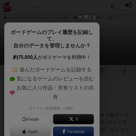
ログイン
閉じる
ボドゲーマTOP
ボードゲームの検索
アヴァロンの聖域
レビュー
ボードゲームのプレイ履歴を記録し
て、
アヴァロンの聖域
自分のデータを管理しませんか？
1件のレビュー
約75,000人
がボドゲーマを利用中！
遊んだボードゲームを記録する
8
1
トップ
画像
動画
レビュー
カフェ
気になるゲームのレビューを読む
お気に入り作品・所有リストの共
神
137名
0名
0
充実
有
ログイン / 会員登録（10秒）
あんちっく
２～４人でじっくり楽しめる本格４０枚デッキ
Google
X
編成の召喚バトルカードゲームです♪マナで召
喚するという点で、『マジック：ザ・ギャザリ
Apple
Facebook