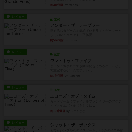
約3時間前
by mob567
レビュー
充実
アンダー・ザ・テーブラー
笑えるバカゲームを集めているライトゲーマーと
してのレビューです。正体隠...
約5時間前
by toyota
レビュー
充実
ワン・トゥ・ファイブ
とにかくお手軽にすき間時間をうめるゲームとし
て重宝するゲームです。いわ...
約7時間前
by nabekoh
レビュー
充実
エコーズ・オブ・タイム
カードゲームにファイナルファンタジーのアクテ
ィブタイムバトル（もしくは...
約10時間前
by ジェイとと
レビュー
シャット・ザ・ボックス
とてもシンプルなダイスゲーム。2つのダイスを振