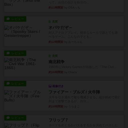
って、出目の合計を自分の...
約11時間前
by OSAっち
レビュー
充実
オバケだぞ～
対人アナログプレイ。簡単なルールで誰とでも遊
べるゲーム。こんなの子ども...
約12時間前
by おーちゃん
レビュー
充実
南北戦争
1983年にVictory Gamesが出版した『The Civil ...
約16時間前
by Chaco
レビュー
画像付き
ファイアー・ブルズ / 火牛陣
火牛を引き連れて敵を殲滅させる。縦か斜めで前2
列まで攻撃できるが、自分...
約18時間前
by うらまこ
レビュー
フリップ７
カードをめくるかパスをするかを決めてパスした