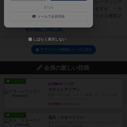
ング』『遊戯王』などのＴＣＧ(トレーディング
または
カードゲーム)に似ている面もありますが、・カ
ード収集要素が無い(基本セットで１００種類２
メールで会員登録
４０枚のカード入...
続きを読む（5年以上前）
しばらく表示しない
アヴァロンの聖域のトップに戻る
会員の新しい投稿
レビュー
画像付き
充実
フラットアイアン
世界に浸れる度 ☆☆☆☆★楽しさ ☆☆☆☆★
タイパ ☆☆☆☆☆マンハッ...
約1時間前
by DKnewyork
レビュー
花火：スターマイン
自分のカードは見えず他のプレイヤーのカードが
見える状態でカードを教えた...