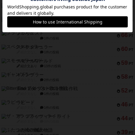
リスボン・トラム 28
73
PT
紹介文あり
9件の投稿
アマナイト
73
PT
紹介文なし
1件の投稿
ブラヴェスト
66
PT
紹介文なし
1件の投稿
スペクタキュラー
60
PT
紹介文なし
1件の投稿
スモールワールド
59
PT
紹介文あり
13件の投稿
ギャンブラー
58
PT
紹介文なし
2件の投稿
Bitter End ブタペスト救出作戦
52
PT
紹介文なし
1件の投稿
ラピード
46
PT
紹介文なし
1件の投稿
ザ・フラッフィー・ライト
44
PT
紹介文なし
0件の投稿
ふたつの城の物語
39
PT