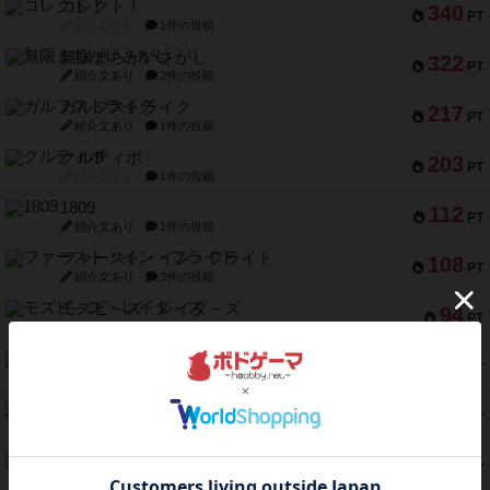
コレクト！
340
PT
紹介文なし
1件の投稿
無限まちがいさがし
322
PT
紹介文あり
2件の投稿
ガルフストライク
217
PT
紹介文あり
1件の投稿
クルティボ
203
PT
紹介文なし
1件の投稿
1809
112
PT
紹介文あり
1件の投稿
ファースト・イン・フライト
108
PT
紹介文あり
3件の投稿
モズビ－ズ・レイダ－ズ
94
PT
紹介文あり
1件の投稿
テンプテーション
79
PT
紹介文なし
2件の投稿
インドネシア
78
PT
紹介文あり
2件の投稿
宵と暁の呪文書
75
PT
紹介文あり
8件の投稿