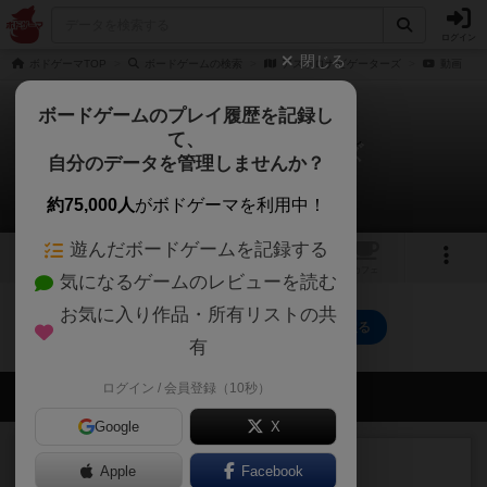
ログイン
閉じる
ボドゲーマTOP
ボードゲームの検索
アストロナビゲーターズ
動画
ボードゲームのプレイ履歴を記録し
て、
アストロナビゲーターズ
自分のデータを管理しませんか？
0件の動画
約75,000人
がボドゲーマを利用中！
遊んだボードゲームを記録する
1
トップ
画像
動画
レビュー
カフェ
気になるゲームのレビューを読む
お気に入り作品・所有リストの共
アストロナビゲーターズのトップに戻る
有
ログイン / 会員登録（10秒）
会員の新しい投稿
Google
X
レビュー
充実
Apple
Facebook
宵と暁の呪文書