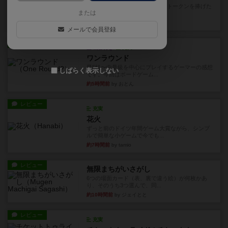
4/5点呪文を修得したり使い魔にトークンを捧げた
または
りして得点を増やしてい...
約1時間前
by ワタル
メールで会員登録
レビュー
画像付き
充実
ワンラウンド
星5軽〜中量級を中心にプレイするゲーマーの感想
しばらく表示しない
です。今回はボードゲーム...
約5時間前
by おとん
レビュー
充実
花火
ずっと前のドイツ年間ゲーム大賞ながら、シンプ
ルで簡単な小ゲームで今でも...
約7時間前
by tamio
レビュー
無限まちがいさがし
6つの場面カード（表、裏で違う絵）が何枚かあ
り、そのうち3つ選んで、同...
約10時間前
by ジェイとと
レビュー
充実