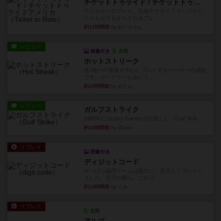
チケットトゥライド / チケットトゥライドアメリカ
デジタルソロプレイ。元祖チケライ？マップがた
くさん出てるからどれをプレ...
約11時間前
by おーちゃん
レビュー
画像付き
充実
ホットストリーク
星7軽〜中量級を中心にプレイするゲーマーの感想
です。ボードゲーム会にて...
約18時間前
by おとん
レビュー
ガルフストライク
1983年にVictory Gamesが出版した『Gulf Strik...
約18時間前
by Chaco
リプレイ
画像付き
ディジットコード
やっぱり論理ゲームは面白い。息子とリプレイし
ました。息子の勝ち。これリ...
約19時間前
by くみ
リプレイ
充実