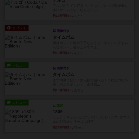
アルゴ
アルゴがとても好きで、たぶんプレイ回数が最も
多いゲームです。なんといっ...
約19時間前
by おとん
リプレイ
画像付き
タイムボム
僕はホントに嘘が下手なようで、すぐバレますみ
んなホント、嘘が上手ですよ...
約19時間前
by あまる
レビュー
画像付き
タイムボム
まず簡単で軽い！大人数で遊べる！それなのに小
箱！何より楽しい！！正体隠...
約19時間前
by あまる
レビュー
充実
1809
ケビン・ザッカーがデザインした１ヘクス=２マイ
ルの戦役級シリーズは以下...
約19時間前
by Chaco