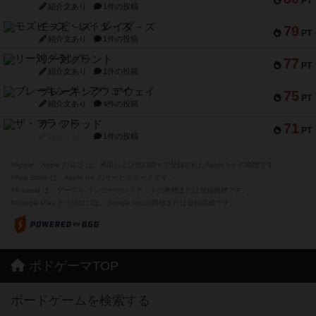
PT
紹介文あり
1件の投稿
モズビ－ズ・レイダ－ズ
79
PT
紹介文あり
1件の投稿
リー対グラント
77
PT
紹介文あり
1件の投稿
ブレーキング・アウェイ
75
PT
紹介文あり
4件の投稿
ザ・フラッド
71
PT
紹介文なし
1件の投稿
※Apple、Apple のロゴ は、米国および他の国々で登録されたApple Inc.の商標です。
※App Store は、Apple Inc.のサービスマークです。
※Android は、グーグル インコーポレイテッドの商標または登録商標です。
※Google Play とそのロゴは、Google Inc.の商標または登録商標です。
ボドゲーマTOP
ボードゲームを検索する