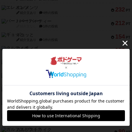
エレメンツ
232
PT
紹介文あり
4件の投稿
バー！パーティー
212
PT
紹介文なし
1件の投稿
ギョッと
154
PT
紹介文あり
1件の投稿
クルティボ
152
PT
紹介文なし
1件の投稿
ブラヴェスト
140
PT
紹介文なし
1件の投稿
ドブル：ポケットモンスター
122
PT
紹介文あり
4件の投稿
ジャンヌ・ダルク-オルレアン ドロー＆ライト
118
PT
紹介文なし
5件の投稿
ファースト・イン・フライト
94
PT
紹介文あり
3件の投稿
ダイススローン
88
PT
紹介文なし
1件の投稿
ガルフストライク
80