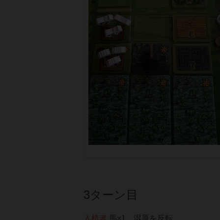
3ターン目
入植者
馬×1、湿原を反転