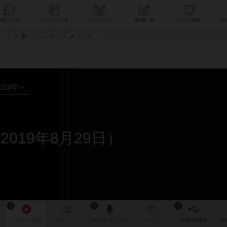
索
新着レビュー
ボードゲーム会
コミュニティ
掲示板一覧
データ
リプレイ日記
マグロン
014年～
019年8月29日）
4
2
3
リプレイ
日記
戦略
・コツ
ルール
/インスト
掲示板
拡張/関連
作
次