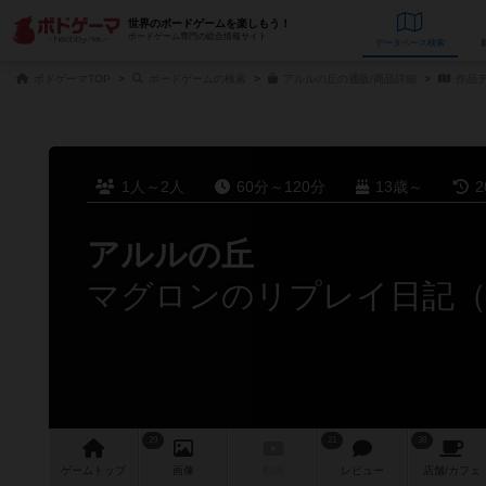
世界のボードゲームを楽しもう！
ボードゲーム専門の総合情報サイト
データベース
検
ボドゲーマTOP
ボードゲームの検索
アルルの丘の通販/商品詳細
作品
1人～2人
60分～120分
13歳～
2
アルルの丘
マグロンのリプレイ日記（2
29
21
38
ゲーム
トップ
画像
動画
レビュー
店舗/
カフェ