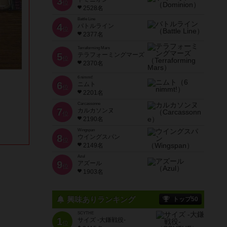
3
位
2528名
Battle Line
4
バトルライン
位
2377名
Terraforming Mars
5
テラフォーミングマーズ
位
2370名
6 nimmt!
6
ニムト
位
2201名
Carcassonne
7
カルカソンヌ
位
2190名
Wingspan
8
ウイングスパン
位
2149名
Azul
9
アズール
位
1903名
興味ありランキング
トップ50
SCYTHE
1
サイズ -大鎌戦役-
位