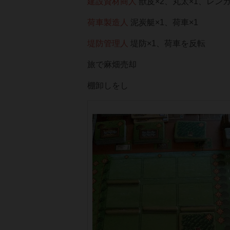
建設資材商人
獣皮×2、丸太×1、レンガ
荷車製造人
泥炭艇×1、荷車×1
堤防管理人
堤防×1、荷車を反転
旅で麻畑売却
棚卸しをし