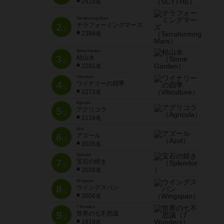
2415名
Terraforming Mars
2
テラフォーミングマーズ
位
2394名
Stone Garden
3
枯山水
位
2281名
Viticulture
4
ワイナリーの四季
位
2272名
Agricola
5
アグリコラ
位
2119名
Azul
6
アズール
位
2035名
Splendor
7
宝石の煌き
位
2028名
Wingspan
8
ウイングスパン
位
2006名
7 Wonders
9
世界の七不思議
位
1919名