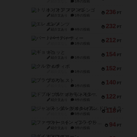
紹介文なし
1件の投稿
トリオンフ ア マレンゴ
236
PT
紹介文あり
1件の投稿
エレメンツ
232
PT
紹介文あり
4件の投稿
バー！パーティー
212
PT
紹介文なし
1件の投稿
ギョッと
154
PT
紹介文あり
1件の投稿
クルティボ
152
PT
紹介文なし
1件の投稿
ブラヴェスト
140
PT
紹介文なし
1件の投稿
ドブル：ポケットモンスター
122
PT
紹介文あり
4件の投稿
ジャンヌ・ダルク-オルレアン ドロー＆ライト
118
PT
紹介文なし
5件の投稿
ファースト・イン・フライト
94
PT
紹介文あり
3件の投稿
ダイススローン