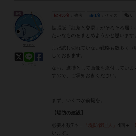
皇帝
455名
が参考
1名
がナイス
0
拡張版「紅茶と交易」がそろそろ届く
たいなものをまとめようかと思います
マグロン
まだ試し切れていない戦略も数多く（
しておきます。
シェアする
なお、進捗として画像を添付していま
すので、ご承知おきください。
まず、いくつか前提を。
【堤防の建設】
必要本数7本→
「堤防管理人」
4回＋
「
います。