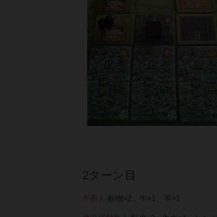
2ターン目
牛商人
穀物×2、牛×1、羊×1