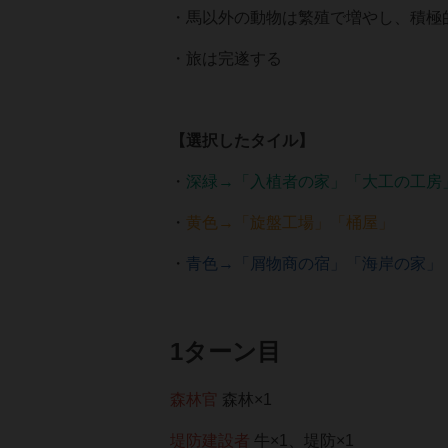
・馬以外の動物は繁殖で増やし、積極
・旅は完遂する
【選択したタイル】
・
深緑→「入植者の家」「大工の工房
・
黄色→「旋盤工場」「桶屋」
・
青色→「屑物商の宿」「海岸の家」
1ターン目
森林官
森林×1
堤防建設者
牛×1、堤防×1