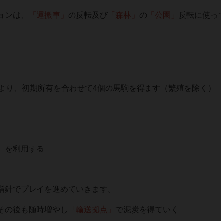
ョンは、
「運搬車」
の反転及び
「森林」
の
「公園」
反転に使っ
により、初期所有を合わせて4個の馬駒を得ます（繁殖を除く）
」
を利用する
指針でプレイを進めていきます。
その後も随時増やし
「輸送拠点」
で泥炭を得ていく