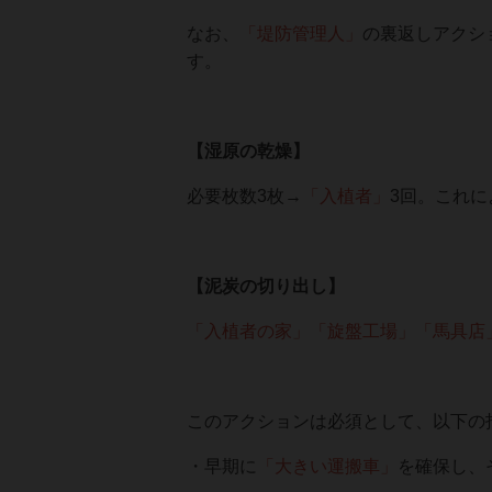
なお、
「堤防管理人」
の裏返しアクシ
す。
【湿原の乾燥】
必要枚数3枚→
「入植者」
3回。これ
【泥炭の切り出し】
「入植者の家」「旋盤工場」「馬具店
このアクションは必須として、以下の
・早期に
「大きい運搬車」
を確保し、