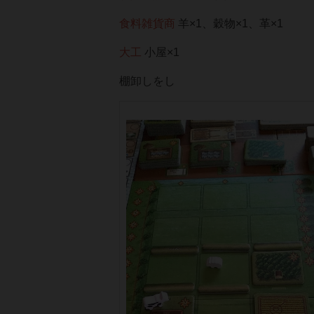
食料雑貨商
羊×1、穀物×1、革×1
大工
小屋×1
棚卸しをし