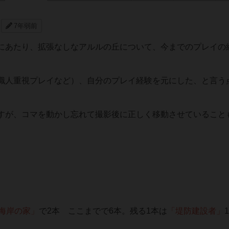
7年弱前
にあたり、拡張なしなアルルの丘について、今までのプレイの
。
職人重視プレイなど）、自分のプレイ経験を元にした、と言う
すが、コマを動かし忘れて撮影後に正しく移動させていること
海岸の家」
で2本 ここまでで6本。残る1本は
「堤防建設者」