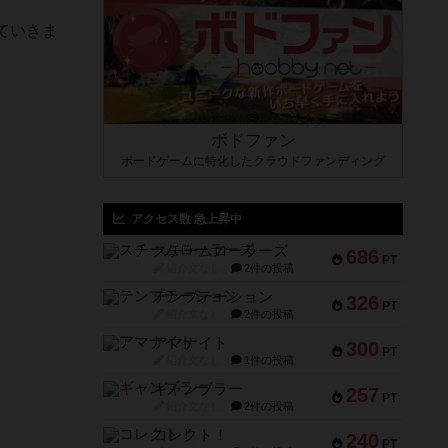
ていきま
ボドファン
ボードゲームに特化したクラウドファンディング
アクセス数 急上昇中
スチームローラーズ
686
PT
紹介文なし
2件の投稿
テンプテーション
326
PT
紹介文なし
2件の投稿
アマナイト
300
PT
紹介文なし
1件の投稿
ギャンブラー
257
PT
紹介文なし
2件の投稿
コレクト！
240
PT