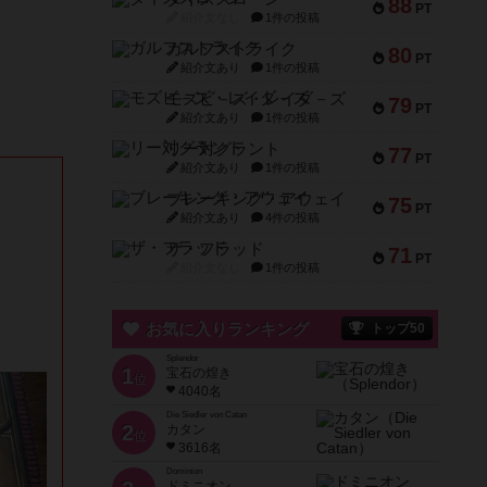
88
PT
紹介文なし
1件の投稿
ガルフストライク
80
PT
紹介文あり
1件の投稿
モズビ－ズ・レイダ－ズ
79
PT
紹介文あり
1件の投稿
リー対グラント
77
PT
紹介文あり
1件の投稿
ブレーキング・アウェイ
75
PT
紹介文あり
4件の投稿
ザ・フラッド
71
PT
紹介文なし
1件の投稿
お気に入りランキング
トップ50
Splendor
1
宝石の煌き
位
4040名
Die Siedler von Catan
2
カタン
位
3616名
Dominion
ドミニオン