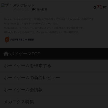
ザ・フラッド
71
PT
紹介文なし
1件の投稿
※Apple、Apple のロゴ は、米国および他の国々で登録されたApple Inc.の商標です。
※App Store は、Apple Inc.のサービスマークです。
※Android は、グーグル インコーポレイテッドの商標または登録商標です。
※Google Play とそのロゴは、Google Inc.の商標または登録商標です。
ボドゲーマTOP
ボードゲームを検索する
ボードゲームの新着レビュー
ボードゲーム会情報
メカニクス特集