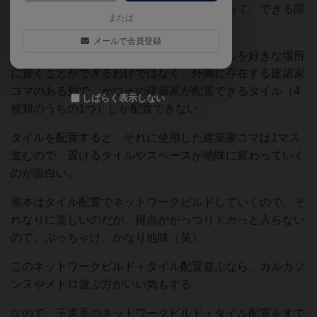
基本はカルカソンヌの道だけのタイルを使って、できる限
または
り長い水道をつくるゲーム。
メールで会員登録
だが、カルカソンヌと違って、引いたタイルを好きな場所
に置くことができるわけではなく、外周に存在する建築家
コマのある列で、かつその建築家が配置できるタイル（4
しばらく表示しない
種類のうちの1つ）しか配置できない。
タイルを配置すると、それに使用した建築家コマは1マス
進むので、置けるタイルやスペースが地味に変わっていく
のが面白い。
基本はタイル配置でネットワークビルドしていくので、そ
れなりに楽しいのだが、得点ががっつりドカっと入らない
ので、ぶっちゃけ、かなり地味（笑）
このネットワークビルド＋タイル配置遊ぶなら、カルカソ
ンヌやメトロ遊ぶ方がいい気もする。
なので、王道系のネットワークビルド＋タイル配置をすで