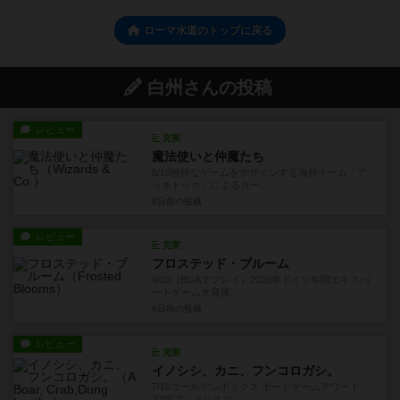
ローマ水道のトップに戻る
白州さんの投稿
レビュー
充実
魔法使いと仲魔たち
5/10独特なゲームをデザインする海外チーム「ア
ッキトッカ」によるカー...
8日前
の投稿
レビュー
充実
フロステッド・ブルーム
6/10（BGAでプレイ）2026年ドイツ年間エキスパ
ートゲーム大賞推...
8日前
の投稿
レビュー
充実
イノシシ、カニ、フンコロガシ。
7/10ゴールデンボックス ボードゲームアワード
2025で、ドリスマ...