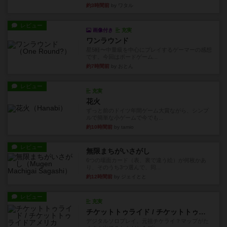
約3時間前
by ワタル
レビュー
画像付き
充実
ワンラウンド
星5軽〜中量級を中心にプレイするゲーマーの感想
です。今回はボードゲーム...
約7時間前
by おとん
レビュー
充実
花火
ずっと前のドイツ年間ゲーム大賞ながら、シンプ
ルで簡単な小ゲームで今でも...
約10時間前
by tamio
レビュー
無限まちがいさがし
6つの場面カード（表、裏で違う絵）が何枚かあ
り、そのうち3つ選んで、同...
約12時間前
by ジェイとと
レビュー
充実
チケットトゥライド / チケットトゥライドアメリカ
デジタルソロプレイ。元祖チケライ？マップがた