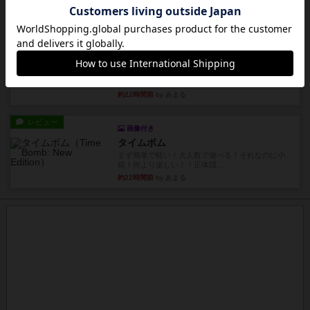
約21時間前
by おとん
リプレイ
画像付き
タイムボム
僕はホントに嘘が下手なようで、すぐバレますみ
んなホント、嘘が上手ですよ...
約22時間前
by あまる
レビュー
画像付き
タイムボム
まず簡単で軽い！大人数で遊べる！それなのに小
箱！何より楽しい！！正体隠...
約22時間前
by あまる