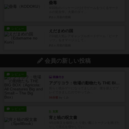
蠱毒
4/10缶のパッケージだけでゲームをつくるサーク
ルの処女作。大量のダイ...
約1ヶ月前
の投稿
レビュー
えだまめの国
7/10超人気レアギャンブルボードゲーム「ピーナ
ッツ」をオマージュして...
約1ヶ月前
の投稿
会員の新しい投稿
レビュー
画像付き
アグリコラ：牧場の動物たち THE BIG BOX
長らく積みゲーになってましたが、腰を据えてプ
レイできましたのでやってみ...
36分前
by くみ
レビュー
充実
宵と暁の呪文書
4/5点呪文を修得したり使い魔にトークンを捧げた
りして得点を増やしてい...