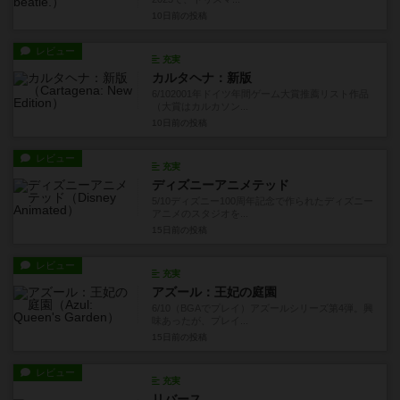
10日前
の投稿
レビュー
充実
カルタヘナ：新版
6/102001年ドイツ年間ゲーム大賞推薦リスト作品
（大賞はカルカソン...
10日前
の投稿
レビュー
充実
ディズニーアニメテッド
5/10ディズニー100周年記念で作られたディズニー
アニメのスタジオを...
15日前
の投稿
レビュー
充実
アズール：王妃の庭園
6/10（BGAでプレイ）アズールシリーズ第4弾。興
味あったが、プレイ...
15日前
の投稿
レビュー
充実
リバース