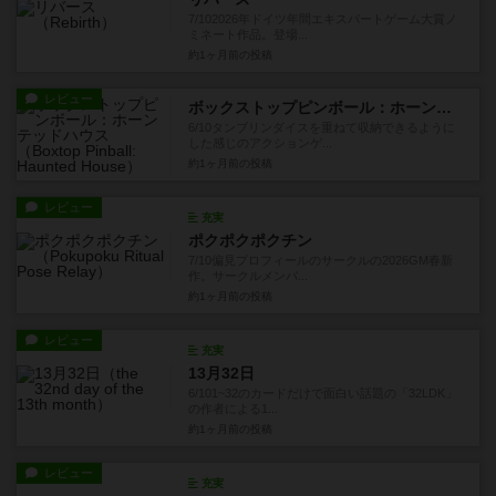
7/102026年ドイツ年間エキスパートゲーム大賞ノ
ミネート作品。登場...
約1ヶ月前
の投稿
レビュー
ボックストップピンボール：ホーンテッドハウス
6/10タンブリンダイスを重ねて収納できるように
した感じのアクションゲ...
約1ヶ月前
の投稿
レビュー
充実
ポクポクポクチン
7/10偏見プロフィールのサークルの2026GM春新
作。サークルメンバ...
約1ヶ月前
の投稿
レビュー
充実
13月32日
6/101~32のカードだけで面白い話題の「32LDK」
の作者による1...
約1ヶ月前
の投稿
レビュー
充実