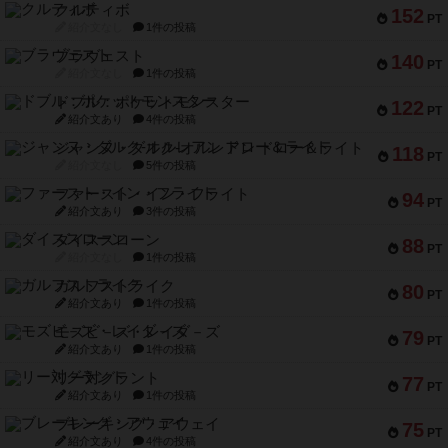
クルティボ
152
PT
紹介文なし
1件の投稿
ブラヴェスト
140
PT
紹介文なし
1件の投稿
ドブル：ポケットモンスター
122
PT
紹介文あり
4件の投稿
ジャンヌ・ダルク-オルレアン ドロー＆ライト
118
PT
紹介文なし
5件の投稿
ファースト・イン・フライト
94
PT
紹介文あり
3件の投稿
ダイススローン
88
PT
紹介文なし
1件の投稿
ガルフストライク
80
PT
紹介文あり
1件の投稿
モズビ－ズ・レイダ－ズ
79
PT
紹介文あり
1件の投稿
リー対グラント
77
PT
紹介文あり
1件の投稿
ブレーキング・アウェイ
75
PT
紹介文あり
4件の投稿