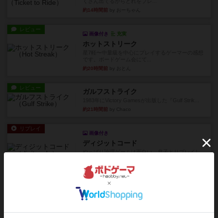
くさん出てるからどれをプレ...
約14時間前
by おーちゃん
レビュー
画像付き
充実
ホットストリーク
星7軽〜中量級を中心にプレイするゲーマーの感想
です。ボードゲーム会にて...
約20時間前
by おとん
レビュー
ガルフストライク
1983年にVictory Gamesが出版した『Gulf Strik...
約21時間前
by Chaco
リプレイ
画像付き
ディジットコード
やっぱり論理ゲームは面白い。息子とリプレイし
ました。息子の勝ち。これリ...
約21時間前
by くみ
リプレイ
充実
アルゴ
アルゴがとても好きで、たぶんプレイ回数が最も
多いゲームです。なんといっ...