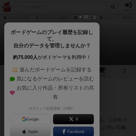
ログイン
閉じる
ボドゲーマTOP
ボードゲームの検索
ローマ水道
レビュー
白州さ
ボードゲームのプレイ履歴を記録し
て、
ローマ水道
自分のデータを管理しませんか？
白州さんのレビュー
約75,000人
がボドゲーマを利用中！
遊んだボードゲームを記録する
1
1
3
トップ
画像
動画
レビュー
カフェ
気になるゲームのレビューを読む
お気に入り作品・所有リストの共
99名
0名
0
11ヶ月前
有
レーティングが非公開に設定されたユーザー
6/10
ログイン / 会員登録（10秒）
Google
X
2006年ドイツ年間ゲーム大賞ノミネート作品。この年の
大賞は郵便馬車で、他のラインナップもちょい渋い印象。
Apple
Facebook