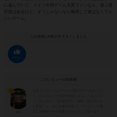
に遊んでいて、ドイツ年間ゲーム大賞ファンなら、遊ぶ選
択肢はあるけど、そうじゃないなら無理して遊ばなくても
いいゲーム。
この投稿に
0
名が
ナイス！
しました
ナイス！
このレビューの投稿者
読者さんのいいねとアクセス数のモチベもありまし
神
て、おかげさまで50万PV達成しました！ありがと
うございます！ 【評価基準】（随時、気が向いた
ら更新） １：ルール解読不能 ２：ゲームとして重
大な欠陥あり 〜〜普通にゲームとして遊べるかど
白州
うかの境目〜〜 ...