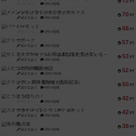
72
PT
紹介文なし
2件の投稿
メメントオンラインタクティクス
70
PT
紹介文あり
4件の投稿
パーミッド
68
PT
紹介文なし
1件の投稿
クリーグ
57
PT
紹介文あり
1件の投稿
セミファイナル ～お前はまだ生きている～
53
PT
紹介文あり
1件の投稿
ふたつの街の物語
52
PT
紹介文あり
18件の投稿
クランク! ：冒険者たち（拡張）
50
PT
紹介文あり
4件の投稿
とうほうの！
42
PT
紹介文なし
1件の投稿
スターマイン・ラミー ポケット
42
PT
紹介文あり
2件の投稿
海兵隊
39
PT
紹介文あり
1件の投稿