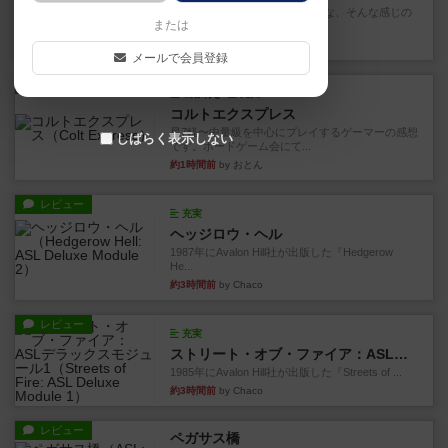
雑に死なないラブレターみたいな、そんな感じの
または
ゲーム。数字カードを１の位...
14分前
by 深水あどら
メールで会員登録
レビュー
画像付き
充実
コルトエクスプレス
星7軽〜中量級を中心にプレイするゲーマーの感想
しばらく表示しない
です。ボードゲーム会にて...
約1時間前
by おとん
レビュー
充実
ヘッジロウ・ヘル
1987年にAvalon Hill社が出版した『Hedgerow
He...
約3時間前
by Chaco
レビュー
充実
ストリート・オブ・ファイア：ASLデラックスモジュール1
1985年にAvalon Hill社が出版した『Streets of ...
約3時間前
by Chaco
レビュー
ペガサス橋