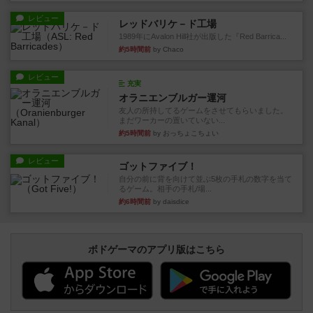
レビュー
レッドバリケ－ド工場
1989年にAvalon Hill社が出版した『Red Barrica...
約5時間前
by Chaco
レビュー
充実
オラニエンブルガー運河
友人の所持してるゲームをさせてもらいました。
まだワーカーの置いていない...
約5時間前
by おっちょこちょい
レビュー
ゴットファイブ！
自分の前に背を向けて並ぶ5枚の手札の数字を当て
るゲーム。相手の手札/場...
約6時間前
by daisdice
ボドゲーマのアプリ版はこちら