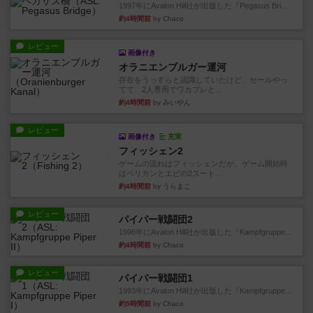
1997年にAvalon Hill社が出版した『Pegasus Bri...
約4時間前
by Chaco
レビュー
画像付き
オラニエンブルガー運河
存在をうっすらと認識していたけど、セールやっ
てて、2人専用でワカプレと...
約4時間前
by みいやん
レビュー
画像付き
充実
フィッシェン2
ゲームの流れはフィッシェンだが、ゲーム開始時
はペリカンとエビの2スート...
約4時間前
by うらまこ
レビュー
パイパー戦闘団2
1996年にAvalon Hill社が出版した『Kampfgruppe...
約4時間前
by Chaco
レビュー
パイパー戦闘団1
1993年にAvalon Hill社が出版した『Kampfgruppe...
約5時間前
by Chaco