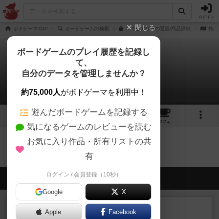
ログイン
閉じる
ボドゲーマTOP
ボードゲームの検索
エイピアリーの通販/商品詳細
作品
ボードゲームのプレイ履歴を記録し
て、
エイピアリー
自分のデータを管理しませんか？
0件のリプレイ日記
約75,000人
がボドゲーマを利用中！
遊んだボードゲームを記録する
1
5
20
トップ
画像
動画
レビュー
カフェ
気になるゲームのレビューを読む
お気に入り作品・所有リストの共
エイピアリーのトップに戻る
有
ログイン / 会員登録（10秒）
会員の新しい投稿
Google
X
レビュー
充実
Apple
Facebook
ダブルナイン