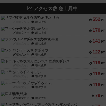
アクセス数 急上昇中
リワイルド：サウスアメリカ
552
PT
紹介文なし
2件の投稿
マーケットフレッシュ
170
PT
紹介文あり
1件の投稿
ファイアー・ブルズ / 火牛陣
141
PT
紹介文なし
1件の投稿
ワン・トゥ・ファイブ
122
PT
紹介文あり
1件の投稿
トランスオリエント・エクスプレス
119
PT
紹介文なし
1件の投稿
フラットアイアン
118
PT
紹介文なし
2件の投稿
エコーズ・オブ・タイム
118
PT
紹介文なし
8件の投稿
南北戦争
79
PT
紹介文あり
1件の投稿
キャプテン・フリップ：イスラ・ボンバ