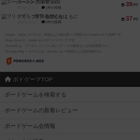
スーパーストア3000
39
PT
紹介文なし
1件の投稿
フリップ７：復讐心とともに
37
PT
紹介文なし
2件の投稿
※Apple、Apple のロゴ は、米国および他の国々で登録されたApple Inc.の商標です。
※App Store は、Apple Inc.のサービスマークです。
※Android は、グーグル インコーポレイテッドの商標または登録商標です。
※Google Play とそのロゴは、Google Inc.の商標または登録商標です。
ボドゲーマTOP
ボードゲームを検索する
ボードゲームの新着レビュー
ボードゲーム会情報