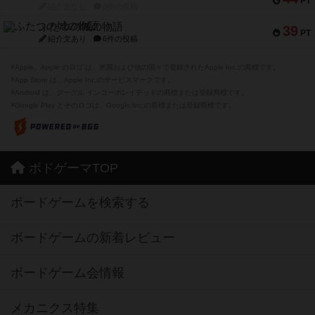
PT
紹介文なし
0件の投稿
ふたつの城の物語
39
PT
紹介文あり
6件の投稿
※Apple、Apple のロゴ は、米国および他の国々で登録されたApple Inc.の商標です。
※App Store は、Apple Inc.のサービスマークです。
※Android は、グーグル インコーポレイテッドの商標または登録商標です。
※Google Play とそのロゴは、Google Inc.の商標または登録商標です。
ボドゲーマTOP
ボードゲームを検索する
ボードゲームの新着レビュー
ボードゲーム会情報
メカニクス特集