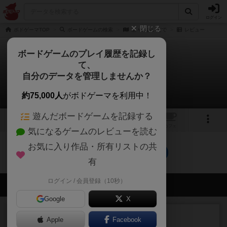
ログイン
閉じる
ボドゲーマTOP
ボードゲームの検索
星々のあいだで
レビュー
ボードゲームのプレイ履歴を記録し
て、
星々のあいだで
自分のデータを管理しませんか？
0件のレビュー
約75,000人
がボドゲーマを利用中！
遊んだボードゲームを記録する
1
トップ
画像
動画
レビュー
カフェ
気になるゲームのレビューを読む
お気に入り作品・所有リストの共
星々のあいだでのトップに戻る
有
ログイン / 会員登録（10秒）
会員の新しい投稿
Google
X
レビュー
充実
Apple
Facebook
オバケだぞ～