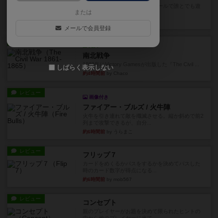
対人アナログプレイ。簡単なルールで誰とでも遊
または
べるゲーム。こんなの子ども...
35分前
by おーちゃん
メールで会員登録
レビュー
充実
南北戦争
1983年にVictory Gamesが出版した『The Civil ...
しばらく表示しない
約4時間前
by Chaco
レビュー
画像付き
ファイアー・ブルズ / 火牛陣
火牛を引き連れて敵を殲滅させる。縦か斜めで前2
列まで攻撃できるが、自分...
約6時間前
by うらまこ
レビュー
フリップ７
カードをめくるかパスをするかを決めてパスした
時のカード数字が得点になる...
約6時間前
by mob567
レビュー
コンセプト
親のプレイヤーがお題を決めて限られたヒントの