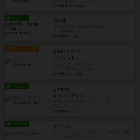
中から他のプレイヤーに当て...
約7時間前
by mob567
レビュー
海兵隊
1988年にVictory Gamesが出版した
『Leathernec...
約7時間前
by Chaco
ルール/インスト
画像付き
充実
パーミッド
おばあちゃんは猫が大好きです!しかし、あまりに
も多くの猫を飼っているた...
約7時間前
by jurong
レビュー
画像付き
オラパ・マイン
お気に入りのplayte製です。オラパスペースから
やり、気に入りました...
約7時間前
by くみ
レビュー
マーリン
４人プレイ。インスト1時間プレイ2時間半。結構
ダイス運と手札のカード運...