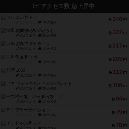
アクセス数 急上昇中
コレクト！
340
PT
紹介文なし
1件の投稿
無限まちがいさがし
322
PT
紹介文あり
2件の投稿
ガルフストライク
217
PT
紹介文あり
1件の投稿
クルティボ
203
PT
紹介文なし
1件の投稿
1809
112
PT
紹介文あり
1件の投稿
ファースト・イン・フライト
108
PT
紹介文あり
3件の投稿
モズビ－ズ・レイダ－ズ
94
PT
紹介文あり
1件の投稿
テンプテーション
79
PT
紹介文なし
2件の投稿
インドネシア
78
PT
紹介文あり
2件の投稿