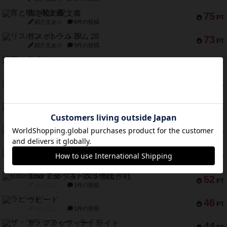
宵と暁の呪文書
75
PT
紹介文あり
8件の投稿
リスボン・トラム 28
73
PT
紹介文あり
9件の投稿
アマナイト
73
PT
紹介文なし
1件の投稿
ブラヴェスト
66
PT
紹介文なし
1件の投稿
スペクタキュラー
60
PT
紹介文なし
1件の投稿
スモールワールド
59
PT
紹介文あり
13件の投稿
ギャンブラー
58
PT
紹介文なし
2件の投稿
Bitter End ブタペスト救出作戦
52
PT
紹介文なし
1件の投稿
ラピード
46
PT
紹介文なし
1件の投稿
ザ・フラッフィー・ライト
44