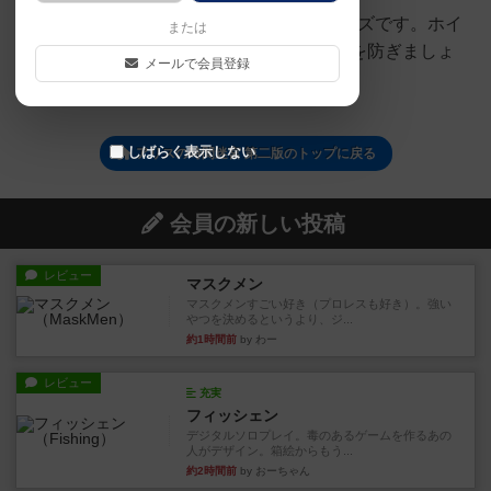
スリーブサイズは64×89mmがジャストサイズです。ホイ
または
ル加工されている物なのでスリーブで劣化を防ぎましょ
メールで会員登録
う。
しばらく表示しない
アリスの時間迷宮 第二版のトップに戻る
会員の新しい投稿
レビュー
マスクメン
マスクメンすごい好き（プロレスも好き）。強い
やつを決めるというより、ジ...
約1時間前
by わー
レビュー
充実
フィッシェン
デジタルソロプレイ。毒のあるゲームを作るあの
人がデザイン。箱絵からもう...
約2時間前
by おーちゃん