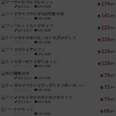
マーケットフレッシュ
170
PT
紹介文あり
1件の投稿
ファイアー・ブルズ / 火牛陣
141
PT
紹介文なし
1件の投稿
ワン・トゥ・ファイブ
122
PT
紹介文あり
1件の投稿
トランスオリエント・エクスプレス
119
PT
紹介文なし
1件の投稿
フラットアイアン
118
PT
紹介文なし
2件の投稿
エコーズ・オブ・タイム
118
PT
紹介文なし
8件の投稿
南北戦争
79
PT
紹介文あり
1件の投稿
キャプテン・フリップ：イスラ・ボンバ
72
PT
紹介文なし
2件の投稿
メメントオンラインタクティクス
70
PT
紹介文あり
4件の投稿
パーミッド
68
PT
紹介文なし
1件の投稿