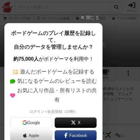
ログイン
閉じる
ボドゲーマTOP
ボードゲームの検索
アリスの時間迷宮
アリスの時間迷宮
ボードゲームのプレイ履歴を記録し
て、
アリスの時間迷宮 第二版
自分のデータを管理しませんか？
1件の掲示板
約75,000人
がボドゲーマを利用中！
遊んだボードゲームを記録する
2
2
6
10
トップ
画像
動画
レビュー
カフェ
気になるゲームのレビューを読む
ログインするとアリスの時間迷宮 第二版に関する掲示板の作成やコメントの
お気に入り作品・所有リストの共
書き込みが出来るようになります。ルールの疑問やエラッタ情報、マニュア
ルでは判断し辛い曖昧な表記等について会員同士で自由にコミュニケーショ
有
ンをとることが出来ます。
ログイン / 会員登録（10秒）
ログイン/無料会員登録
Google
X
スリーブサイズ
1038名
が閲覧
1年以上前
（
1）
Apple
Facebook