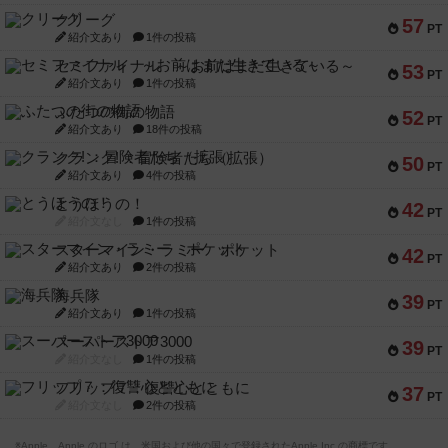
クリーグ
57
PT
紹介文あり
1件の投稿
セミファイナル ～お前はまだ生きている～
53
PT
紹介文あり
1件の投稿
ふたつの街の物語
52
PT
紹介文あり
18件の投稿
クランク! ：冒険者たち（拡張）
50
PT
紹介文あり
4件の投稿
とうほうの！
42
PT
紹介文なし
1件の投稿
スターマイン・ラミー ポケット
42
PT
紹介文あり
2件の投稿
海兵隊
39
PT
紹介文あり
1件の投稿
スーパーストア3000
39
PT
紹介文なし
1件の投稿
フリップ７：復讐心とともに
37
PT
紹介文なし
2件の投稿
※Apple、Apple のロゴ は、米国および他の国々で登録されたApple Inc.の商標です。