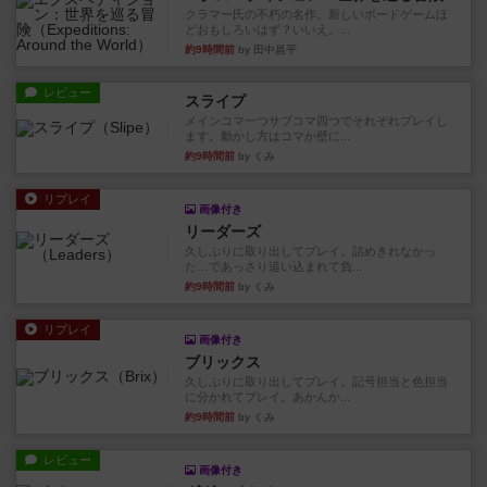
クラマー氏の不朽の名作。新しいボードゲームほ
どおもしろいはず？いいえ。...
約9時間前
by 田中昌平
レビュー
スライプ
メインコマ一つサブコマ四つでそれぞれプレイし
ます。動かし方はコマか壁に...
約9時間前
by くみ
リプレイ
画像付き
リーダーズ
久しぶりに取り出してプレイ。詰めきれなかっ
た…であっさり追い込まれて負...
約9時間前
by くみ
リプレイ
画像付き
ブリックス
久しぶりに取り出してプレイ。記号担当と色担当
に分かれてプレイ。あかんか...
約9時間前
by くみ
レビュー
画像付き