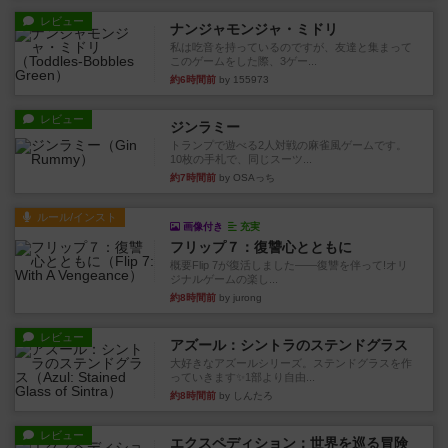
レビュー
ナンジャモンジャ・ミドリ
私は吃音を持っているのですが、友達と集まって
このゲームをした際、3ゲー...
約6時間前
by 155973
レビュー
ジンラミー
トランプで遊べる2人対戦の麻雀風ゲームです。
10枚の手札で、同じスーツ...
約7時間前
by OSAっち
ルール/インスト
画像付き
充実
フリップ７：復讐心とともに
概要Flip 7が復活しました――復讐を伴って!オリ
ジナルゲームの楽し...
約8時間前
by jurong
レビュー
アズール：シントラのステンドグラス
大好きなアズールシリーズ。ステンドグラスを作
っていきます✨1部より自由...
約8時間前
by しんたろ
レビュー
エクスペディション：世界を巡る冒険