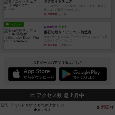
ダグエイトチェス
チェスなのに、ほんの10分で終わります。動きで
敵のコマの種類が分かれば...
約10時間前
by くみ
レビュー
画像付き
充実
宝石の煌き：デュエル 偽造者
筆者が最も好きな2人用ボードゲームである『宝石
の煌めき デュエル』に、...
約11時間前
by 手動人形
ボドゲーマのアプリ版はこちら
アクセス数 急上昇中
リワイルド：サウスアメリカ
552
PT
紹介文なし
2件の投稿