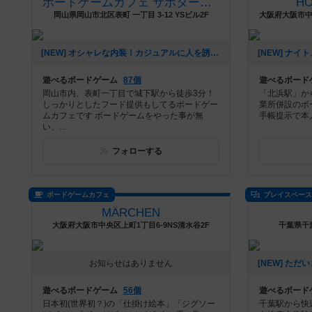
ボードゲームカフェ サボタージュ
H
岡山県岡山市北区表町 一丁目 3-12 YSビル2F
[NEW] オシャレな内装！カジュアルに人を誘えるお店です！（2025年06月17日 10時54分）
遊べるボードゲーム
87個
遊べるボード
岡山市内、表町一丁目で城下駅から徒歩3分！
「北浜駅」か
しっかりとしたフード提供もしてるボードゲー
業所併設のボ
ムカフェです ボードゲームをやった事が無
手帳提示で本
い、...
フォローする
ボードゲームカフェ
プレイスペー
MÄRCHEN
大阪府大阪市中央区上町1丁目6-9NS清水谷2F
千葉県千
お知らせはありません
遊べるボードゲーム
56個
遊べるボード
日本初(世界初？)の「仕掛け絵本」「ジグソー
千葉駅から快速