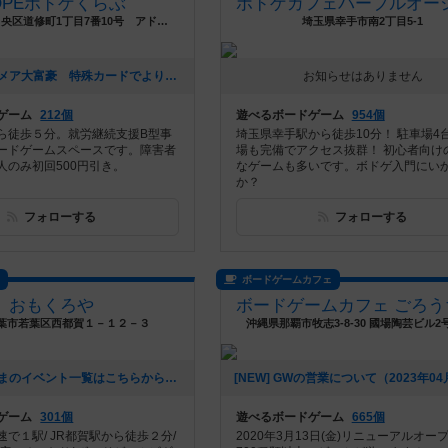
OPEボドゲくらぶ
大阪府大阪市中央区道修町1丁目7番10号 アドバンスビル北浜３F
埼玉県幸手市南2丁目5-1
[NEW] ナイトメア大富豪 特殊カードでより戦略的になった大富豪（2025年02月03日 11時33分）
お知らせはありません
ゲーム
212個
遊べるボードゲーム
954個
ら徒歩５分。就労継続支援B型事
埼玉県幸手駅から徒歩10分！ 駐車場4
ードゲームスペースです。障害者
場も完備でアクセス抜群！ 初心者向け
人のみ初回500円引き。
なゲームも多いです。ボドゲ入門にい
か？
フォローする
フォローする
ス
ボードゲームカフェ
おもくろや
葉市若葉区西都賀１－１２－３
沖縄県那覇市牧志3-8-30 國場陶芸ビル2
[NEW] ただいまのイベント一覧はこちらからご確認いただけます(*'▽')b（2023年05月13日 20時17分）
ゲーム
301個
遊べるボードゲーム
665個
で１駅/ JR都賀駅から徒歩２分/
2020年3月13日(金)リニューアルオープ