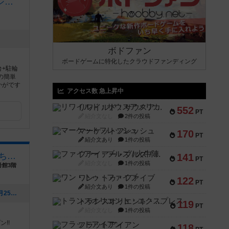
ボドゲカフェパープルオーシャン
ボドファン
ボードゲームに特化したクラウドファンディング
台+駐輪
の簡単
かがです
アクセス数 急上昇中
リワイルド：サウスアメリカ
552
PT
紹介文なし
2件の投稿
マーケットフレッシュ
170
PT
紹介文あり
1件の投稿
ファイアー・ブルズ / 火牛陣
ボードゲームカフェ ごろうちゃや
141
PT
紹介文なし
1件の投稿
号館3階
ワン・トゥ・ファイブ
122
PT
紹介文あり
1件の投稿
[NEW] GWの営業について（2023年04月25日 19時40分）
トランスオリエント・エクスプレス
119
PT
紹介文なし
1件の投稿
ン!!
フラットアイアン
118