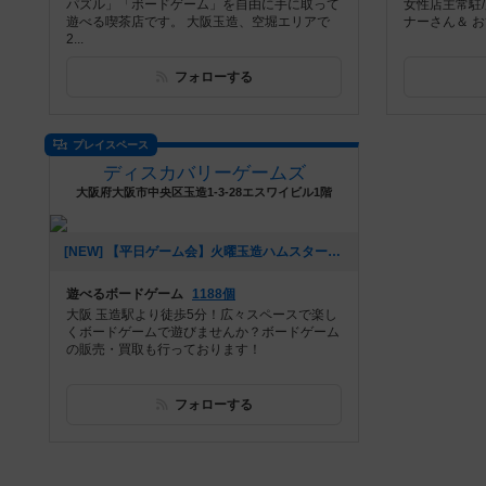
パズル」「ボードゲーム」を自由に手に取って
女性店主常駐
遊べる喫茶店です。 大阪玉造、空堀エリアで
ナーさん＆ お
2...
フォローする
プレイスペース
ディスカバリーゲームズ
大阪府大阪市中央区玉造1-3-28エスワイビル1階
[NEW] 【平日ゲーム会】火曜玉造ハムスター会！（2021年12月12日 15時29分）
遊べるボードゲーム
1188個
大阪 玉造駅より徒歩5分！広々スペースで楽し
くボードゲームで遊びませんか？ボードゲーム
の販売・買取も行っております！
フォローする