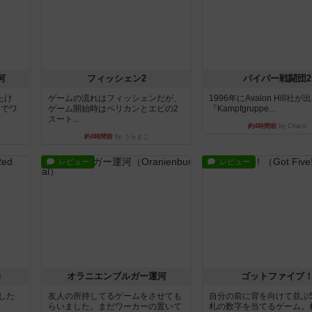
河
フィッシェン2
パイパー戦闘団2
たけ
ゲームの流れはフィッシェンだが、
1996年にAvalon Hill社
用でワ
ゲーム開始時はペリカンとエビの2
『Kampfgruppe...
スート...
約4時間前
by Chaco
約4時間前
by うらまこ
レビュー
レビュー
場
オラニエンブルガー運河
ゴットファイブ
版した
友人の所持してるゲームをさせても
自分の前に背を向けて並ぶ
らいました。まだワーカーの置いて
札の数字を当てるゲーム。