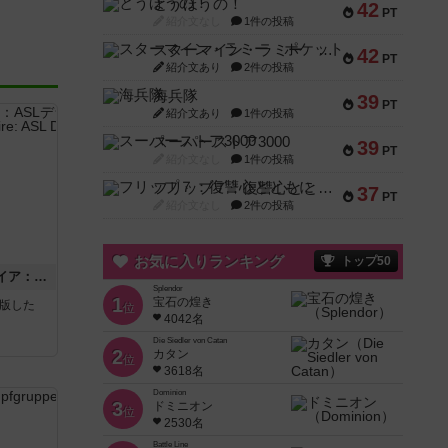
とうほうの！
42
PT
紹介文なし
1件の投稿
スターマイン・ラミー ポケット
42
PT
紹介文あり
2件の投稿
海兵隊
39
PT
紹介文あり
1件の投稿
スーパーストア3000
39
PT
紹介文なし
1件の投稿
フリップ７：復讐心とともに
37
PT
紹介文なし
2件の投稿
お気に入りランキング
トップ50
ストリート・オブ・ファイア：ASLデラックスモジュール1
Splendor
1
宝石の煌き
が出版した
位
4042名
Die Siedler von Catan
2
カタン
位
3618名
Dominion
3
ドミニオン
位
2530名
Battle Line