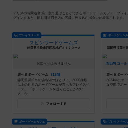
アリスの時間迷宮 第二版で遊ぶことができるボードゲームカフェ・プレイ
グインすると、同じ都道府県内の店舗に絞り込むボタンが表示されます。
プレイスペース
ボードゲーム
スピンワードゲームズ
静岡県浜松市西区和地町５１７９ー２
福岡県福岡市博
お知らせはありません
遊べるボードゲーム
712個
遊べるボード
静岡県浜松市の浜名湖のほとりに、2000種類
2024年に
以上の世界のボードゲームが遊べるプレイスペ
な空間でボー
ース。 「ボードゲームを遊んだことがない
方」か...
フォローする
ボードゲームカフェ
プレイスペー