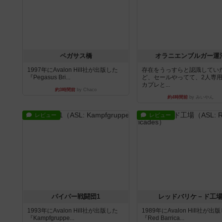
ペガサス橋
オラニエンブルガー運
1997年にAvalon Hill社が出版した
存在をうっすらと認識してい
『Pegasus Bri...
ど、セールやってて、2人専
カプレと...
約3時間前
by Chaco
約4時間前
by みいやん
レビュー
レビュー
パイパー戦闘団1
レッドバリケ－ド工
1993年にAvalon Hill社が出版した
1989年にAvalon Hill社が出
『Kampfgruppe...
『Red Barrica...