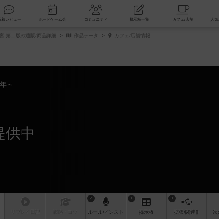
索
新着レビュー
ボードゲーム会
コミュニティ
掲示板一覧
宮 第二版の通販/商品詳細
作品データ
カフェ/店舗情報
4年～
提供中
2
1
1
リプレイ
日記
戦略
・コツ
ルール
/インスト
掲示板
拡張/関連
作
次