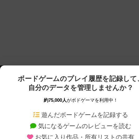
ボードゲームのプレイ履歴を記録して
自分のデータを管理しませんか？
約75,000人
がボドゲーマを利用中！
ボドゲーマTOP
ボードゲーム通販
遊んだボードゲームを記録する
気になるゲームのレビューを読む
ボードゲームを検索する
新作・再入荷情報
お気に入り作品・所有リストの共有
ボードゲームの新着レビュー
定番ボードゲームの通販