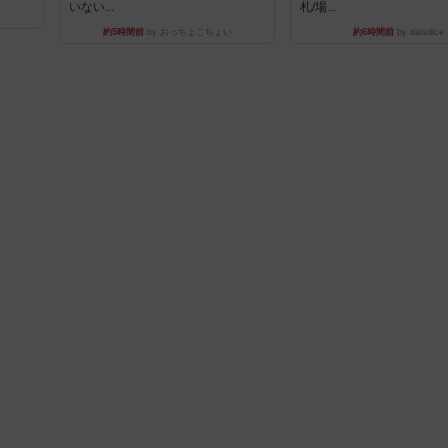
いない...
札/場...
約5時間前
by おっちょこちょい
約6時間前
by daisdice