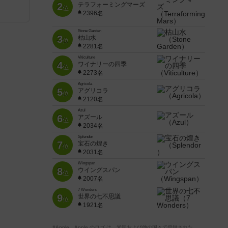
2
テラフォーミングマーズ
位
2396名
Stone Garden
3
枯山水
位
2281名
Viticulture
4
ワイナリーの四季
位
2273名
Agricola
5
アグリコラ
位
2120名
Azul
6
アズール
位
2034名
Splendor
7
宝石の煌き
位
2031名
Wingspan
8
ウイングスパン
位
2007名
7 Wonders
9
世界の七不思議
位
1921名
※Apple、Apple のロゴ は、米国および他の国々で登録された