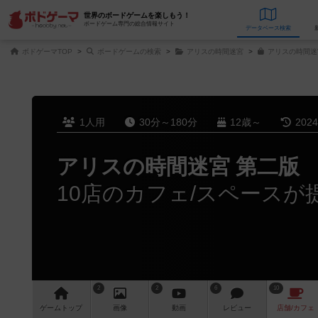
世界のボードゲームを楽しもう！
ボードゲーム専門の総合情報サイト
データベース
検
ボドゲーマTOP
ボードゲームの検索
アリスの時間迷宮
アリスの時間迷
1人用
30分～180分
12歳～
202
アリスの時間迷宮 第二版
10店のカフェ/スペースが
2
2
6
10
ゲーム
トップ
画像
動画
レビュー
店舗/
カフェ