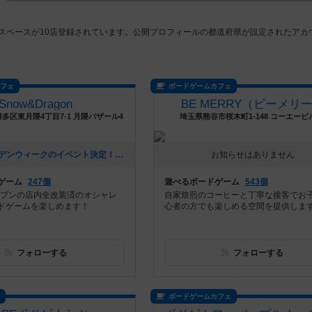
スペースが10店登録されています。公開プロフィールの都道府県が設定されたアカ
カフェ
ボードゲームカフェ
Snow&Dragon
BE MERRY（ビーメリ
多区東月隈4丁目7-1 月隈バザール4
埼玉県熊谷市桜木町1-148 コーエービ
[NEW] ゴールデンウィークのイベント決定！！（2026年04月28日 15時49分）
お知らせはありません
ゲーム
247個
遊べるボードゲーム
543個
オープンの店内全改装済のオシャレ
自家焙煎のコーヒーと丁寧な接客でお
ドゲームを楽しめます！
心者の方でも楽しめる空間を提供しま
フォローする
フォローする
ス
ボードゲームカフェ