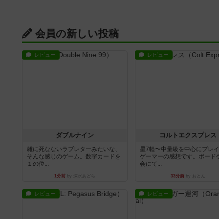
会員の新しい投稿
レビュー
レビュー
ダブルナイン
コルトエクスプレス
雑に死なないラブレターみたいな、
星7軽〜中量級を中心にプレ
そんな感じのゲーム。数字カードを
ゲーマーの感想です。ボード
１の位...
会にて...
1分前
by 深水あどら
33分前
by おとん
レビュー
レビュー