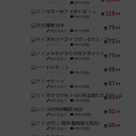
PT
紹介文なし
2件の投稿
エコーズ・オブ・タイム
118
PT
紹介文なし
8件の投稿
南北戦争
79
PT
紹介文あり
1件の投稿
キャプテン・フリップ：イスラ・ボンバ
72
PT
紹介文なし
2件の投稿
メメントオンラインタクティクス
70
PT
紹介文あり
4件の投稿
パーミッド
68
PT
紹介文なし
1件の投稿
クリーグ
57
PT
紹介文あり
1件の投稿
セミファイナル ～お前はまだ生きている～
53
PT
紹介文あり
1件の投稿
ふたつの街の物語
52
PT
紹介文あり
18件の投稿
クランク! ：冒険者たち（拡張）
50
PT
紹介文あり
4件の投稿