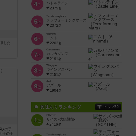
4
バトルライン
位
2379名
Terraforming Mars
5
テラフォーミングマーズ
位
2372名
6 nimmt!
6
ニムト
位
が出版した
2202名
Carcassonne
7
カルカソンヌ
位
2191名
Wingspan
8
ウイングスパン
位
2151名
Azul
9
アズール
位
1904名
興味ありランキング
トップ50
SCYTHE
1
サイズ -大鎌戦役-
！
位
2416名
5枚の手
相手の手
Terraforming Mars