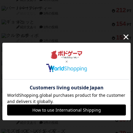
バー！パーティー
212
PT
紹介文なし
1件の投稿
ギョッと
154
PT
紹介文あり
1件の投稿
クルティボ
152
PT
紹介文なし
1件の投稿
ブラヴェスト
140
PT
紹介文なし
1件の投稿
ドブル：ポケットモンスター
122
PT
紹介文あり
4件の投稿
ジャンヌ・ダルク-オルレアン ドロー＆ライト
118
PT
紹介文なし
5件の投稿
ファースト・イン・フライト
94
PT
紹介文あり
3件の投稿
ダイススローン
88
PT
紹介文なし
1件の投稿
ガルフストライク
80
PT
紹介文あり
1件の投稿
モズビ－ズ・レイダ－ズ