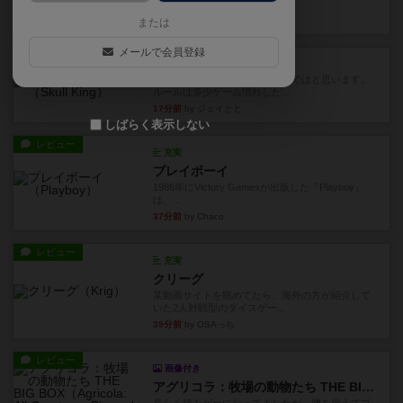
Out！』...
3分前
by Chaco
または
メールで会員登録
レビュー
スカルキング
とにかく楽しい！最高のゲームではと思います。
ルールは多少ゲーム慣れした...
17分前
by ジェイとと
しばらく表示しない
レビュー
充実
プレイボーイ
1986年にVictory Gamesが出版した『Playboy』
は、...
37分前
by Chaco
レビュー
充実
クリーグ
某動画サイトを眺めてたら、海外の方が紹介して
いた2人対戦型のダイスゲー...
39分前
by OSAっち
レビュー
画像付き
アグリコラ：牧場の動物たち THE BIG BOX