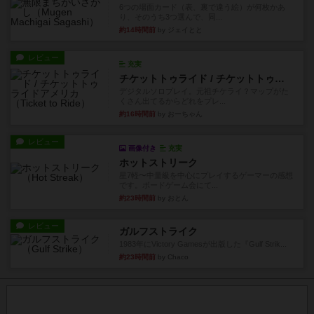
6つの場面カード（表、裏で違う絵）が何枚かあ
り、そのうち3つ選んで、同...
約14時間前
by ジェイとと
レビュー
充実
チケットトゥライド / チケットトゥライドアメリカ
デジタルソロプレイ。元祖チケライ？マップがた
くさん出てるからどれをプレ...
約16時間前
by おーちゃん
レビュー
画像付き
充実
ホットストリーク
星7軽〜中量級を中心にプレイするゲーマーの感想
です。ボードゲーム会にて...
約23時間前
by おとん
レビュー
ガルフストライク
1983年にVictory Gamesが出版した『Gulf Strik...
約23時間前
by Chaco