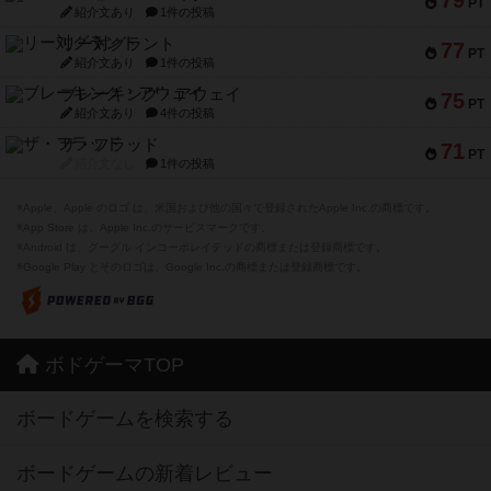
79
PT
紹介文あり
1件の投稿
リー対グラント
77
PT
紹介文あり
1件の投稿
ブレーキング・アウェイ
75
PT
紹介文あり
4件の投稿
ザ・フラッド
71
PT
紹介文なし
1件の投稿
※Apple、Apple のロゴ は、米国および他の国々で登録されたApple Inc.の商標です。
※App Store は、Apple Inc.のサービスマークです。
※Android は、グーグル インコーポレイテッドの商標または登録商標です。
※Google Play とそのロゴは、Google Inc.の商標または登録商標です。
ボドゲーマTOP
ボードゲームを検索する
ボードゲームの新着レビュー