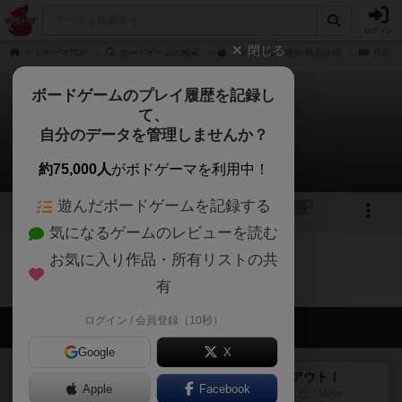
ログイン
閉じる
ボドゲーマTOP
ボードゲームの検索
アドテールの通販/商品詳細
作品デ
ボードゲームのプレイ履歴を記録し
て、
アドテール
自分のデータを管理しませんか？
0件の戦略やコツ
約75,000人
がボドゲーマを利用中！
遊んだボードゲームを記録する
4
2
トップ
画像
動画
レビュー
カフェ
気になるゲームのレビューを読む
お気に入り作品・所有リストの共
アドテールのトップに戻る
有
ログイン / 会員登録（10秒）
会員の新しい投稿
Google
X
レビュー
アンブッシュ！：ムーブアウト！
Apple
Facebook
1984年にVictory Gamesが出版した『Move