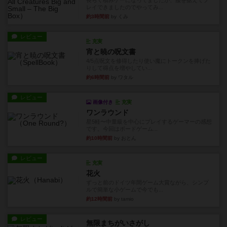
長らく積みゲーになってましたが、腰を据えてプ
レイできましたのでやってみ...
約3時間前
by くみ
レビュー
充実
宵と暁の呪文書
4/5点呪文を修得したり使い魔にトークンを捧げた
りして得点を増やしてい...
約6時間前
by ワタル
レビュー
画像付き
充実
ワンラウンド
星5軽〜中量級を中心にプレイするゲーマーの感想
です。今回はボードゲーム...
約10時間前
by おとん
レビュー
充実
花火
ずっと前のドイツ年間ゲーム大賞ながら、シンプ
ルで簡単な小ゲームで今でも...
約12時間前
by tamio
レビュー
無限まちがいさがし