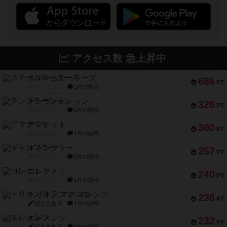
アクセス数 急上昇中
スチームローラーズ
686
PT
紹介文なし
2件の投稿
テンプテーション
326
PT
紹介文なし
2件の投稿
アマナイト
300
PT
紹介文なし
1件の投稿
ギャンブラー
257
PT
紹介文なし
2件の投稿
コレクト！
240
PT
紹介文なし
1件の投稿
トリオンフ ア マレンゴ
236
PT
紹介文あり
1件の投稿
エレメンツ
232
PT
紹介文あり
4件の投稿