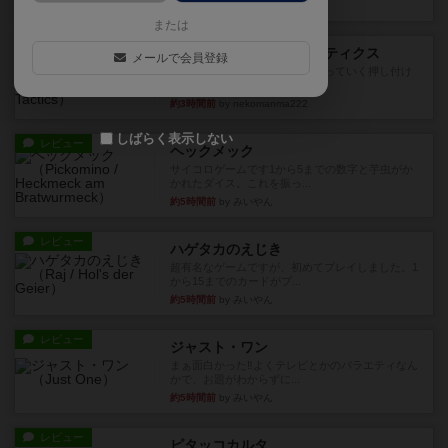
約3時間前
by jurong
または
レビュー
メメントオンラインタクティクス
メールで会員登録
どんどん物量が増えて大変になっていく押し付け
合いが楽しいゲーム盛り上が...
約3時間前
by nekomanma222
しばらく表示しない
レビュー
ヘックメック
サイコロゲームです1から5までの数字と芋虫がか
かれたダイス。これを振っ...
約5時間前
by みいやん
レビュー
ハゲタカのえじき
超有名なゲームですが、初めてプレイしました。1
から15までのカードがプ...
約5時間前
by みいやん
レビュー
ジャスト・ワン
まぁ面白かった‼️よくテレビとかのバラエティなん
かで、お題がわからずに...
約5時間前
by みいやん
レビュー
ピタッコカルタ