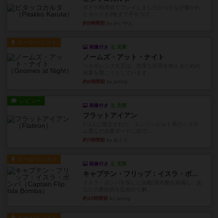
ボドゲ相席会でプレイしましたひらがなが書かれ
たカードを2枚まで手をつけ...
約5時間前
by みいやん
ルール/インスト
画像付き
充実
ノームズ・アット・ナイト
ベネボレンス女王は、忠実な臣民を称えるための
祝宴を開こうとしています。...
約6時間前
by jurong
レビュー
画像付き
充実
フラットアイアン
1~2人に限定された、エンジンビルド系のシステ
ム選んだ企業ボードに街で...
約7時間前
by あくり
ルール/インスト
画像付き
充実
キャプテン・フリップ：イスラ・ボンバ
イスラ・ボンバを探しに出航!潜水艦を装備し、あ
なたの乗組員を監獄から解...
約10時間前
by jurong
ルール/インスト