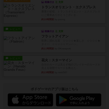
画像付き
充実
トランスオリエント・エクスプレス
乗客の皆様、トランスオリエント・エクスプレス
にご乗車ありがとうございま...
約10時間前
by jurong
レビュー
画像付き
充実
フラットアイアン
世界に浸れる度 ☆☆☆☆★楽しさ ☆☆☆☆★
タイパ ☆☆☆☆☆マンハッ...
約11時間前
by DKnewyork
レビュー
花火：スターマイン
自分のカードは見えず他のプレイヤーのカードが
見える状態でカードを教えた...
約13時間前
by mob567
ボドゲーマのアプリ版はこちら