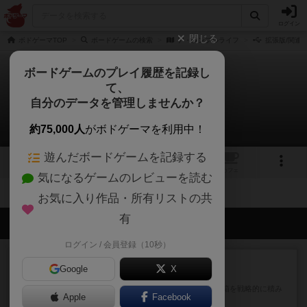
ログイン
閉じる
ボドゲーマTOP
ボードゲームの検索
ア・シンプルライフ
拡張版/関連
ボードゲームのプレイ履歴を記録し
て、
ア・シンプルライフ
自分のデータを管理しませんか？
拡張/関連作品 0件
約75,000人
がボドゲーマを利用中！
遊んだボードゲームを記録する
1
1
トップ
画像
動画
レビュー
カフェ
気になるゲームのレビューを読む
お気に入り作品・所有リストの共
有
会員の新しい投稿
ログイン / 会員登録（10秒）
ルール/インスト
画像付き
充実
Google
X
マーケットフレッシュ
目的あなたの店先に農産物の木箱を戦略的に積み
Apple
Facebook
重ねて在庫を最大化し、競合...