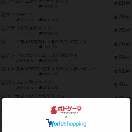
ノームズ・アット・ナイト
88
PT
紹介文なし
1件の投稿
マーリン
76
PT
紹介文あり
6件の投稿
フラットアイアン
75
PT
紹介文なし
2件の投稿
トランスオリエント・エクスプレス
70
PT
紹介文なし
1件の投稿
アンブッシュ！：ムーブアウト！
59
PT
紹介文あり
1件の投稿
キャプテン・フリップ：イスラ・ボンバ
51
PT
紹介文なし
2件の投稿
ガルフストライク
46
PT
紹介文あり
1件の投稿
エコーズ・オブ・タイム
45
PT
紹介文なし
8件の投稿
スカルキング
45
PT
紹介文あり
12件の投稿
海兵隊
45
PT
紹介文あり
1件の投稿