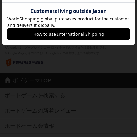
Bitter End ブタペスト救出作戦
45
PT
紹介文なし
1件の投稿
ドコジャン
42
PT
紹介文あり
10件の投稿
※Apple、Apple のロゴ は、米国および他の国々で登録されたApple Inc.の商標です。
※App Store は、Apple Inc.のサービスマークです。
※Android は、グーグル インコーポレイテッドの商標または登録商標です。
※Google Play とそのロゴは、Google Inc.の商標または登録商標です。
ボドゲーマTOP
ボードゲームを検索する
ボードゲームの新着レビュー
ボードゲーム会情報