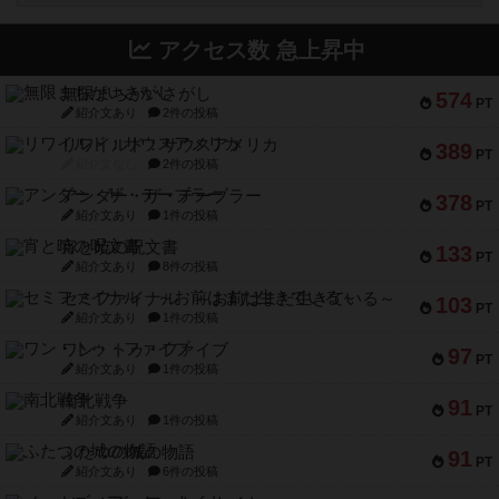
アクセス数 急上昇中
無限まちがいさがし
574
PT
紹介文あり
2件の投稿
リワイルド：サウスアメリカ
389
PT
紹介文なし
2件の投稿
アンダー・ザ・テーブラー
378
PT
紹介文あり
1件の投稿
宵と暁の呪文書
133
PT
紹介文あり
8件の投稿
セミファイナル ～お前はまだ生きている～
103
PT
紹介文あり
1件の投稿
ワン・トゥ・ファイブ
97
PT
紹介文あり
1件の投稿
南北戦争
91
PT
紹介文あり
1件の投稿
ふたつの城の物語
91
PT
紹介文あり
6件の投稿