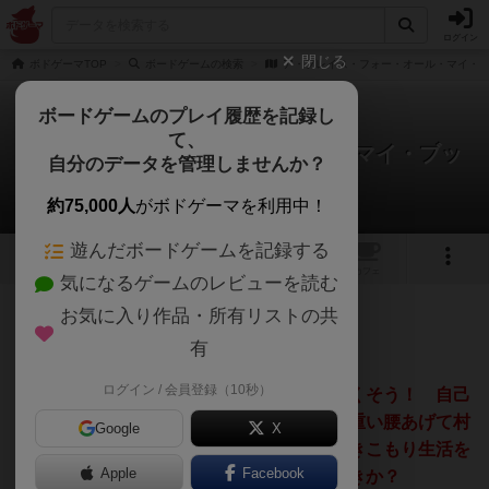
ログイン
閉じる
ボドゲーマTOP
ボードゲームの検索
ア・プレイス・フォー・オール・マイ・
ボードゲームのプレイ履歴を記録し
て、
ア・プレイス・フォー・オール・マイ・ブッ
自分のデータを管理しませんか？
クス
マツジョン@matz_jonさんのレビュー
約75,000人
がボドゲーマを利用中！
遊んだボードゲームを記録する
4
2
トップ
画像
動画
レビュー
カフェ
気になるゲームのレビューを読む
お気に入り作品・所有リストの共
103名
0名
約2ヶ月前
有
ログイン / 会員登録（10秒）
お気に入りの本で、部屋いっぱい埋め尽くそう！ 自己
満足で本棚を整理して気力がたまったら、重い腰あげて村
Google
X
に出かける。新しい本を入手して、また引きこもり生活を
Apple
Facebook
楽しもう。さあ、買うべきか、買わざるべきか？