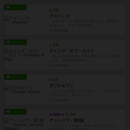
レビュー
充実
アスペンス
２色の木々が、森の土地を奪い合う。繁殖能力
を高めるか、今すぐ土地を獲...
3ヶ月前
の投稿
レビュー
充実
カミング・オブ・エイジ
成人までの９年間、失敗も成功もたくさん経験
しよう。全員同時処理のサイ...
3ヶ月前
の投稿
レビュー
充実
ダブルセブン
カラフルな動物タイルを集めよう。同種７枚で
ボーナス点！ 他プレイヤー...
3ヶ月前
の投稿
レビュー
画像付き
充実
アッシリア：第2版
メソポタミアの地で、文明が拡大しつつある。
住居を拡大し、寺院を建て、...