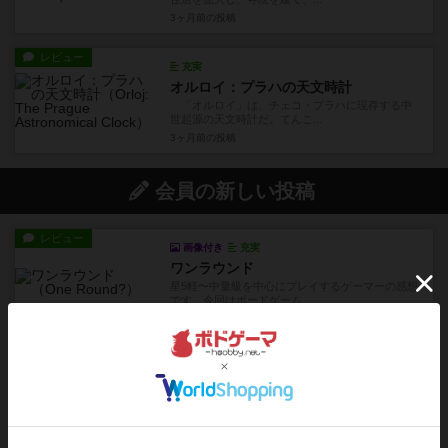
3ヶ月前
の投稿
レビュー
充実
オルロイ：プラハの天文時計
「オルロイ」は、チェコ・プラハに現存する中
世起源の天文時計だ。てんこ...
3ヶ月前
の投稿
会員の新しい投稿
レビュー
画像付き
充実
ワンラウンド
星5軽〜中量級を中心にプレイするゲーマーの感想
です。今回はボードゲーム...
2分前
by おとん
レビュー
充実
花火
ずっと前のドイツ年間ゲーム大賞ながら、シンプ
ルで簡単な小ゲームで今でも...
約3時間前
by tamio