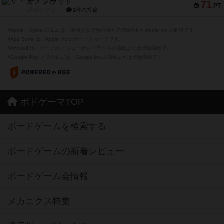
ザ・フラッド
71
PT
紹介文なし
1件の投稿
※Apple、Apple のロゴ は、米国および他の国々で登録されたApple Inc.の商標です。
※App Store は、Apple Inc.のサービスマークです。
※Android は、グーグル インコーポレイテッドの商標または登録商標です。
※Google Play とそのロゴは、Google Inc.の商標または登録商標です。
ボドゲーマTOP
ボードゲームを検索する
ボードゲームの新着レビュー
ボードゲーム会情報
メカニクス特集