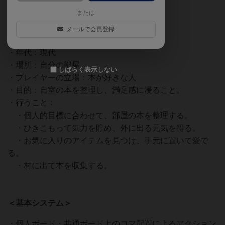
または
メールで会員登録
＜テーマ＞
・年代：現代
・場所：自分の部屋
しばらく表示しない
・プレイヤーの立場：本が好きな人
・目的：自室の本を整理し、満足感に浸ること。
・行うこと：
・個人的目標に合わせて、部屋の本を整理する。
・ひきこもって気力を貯め、外に出る元気を得る。
・お気に入りのアイテムを見つけ、手元に置いて愛で
る。
・村に出て本を収集する。
＜基本システム＞
・個人ボード・共通ボード上のコマ配置によるアクション