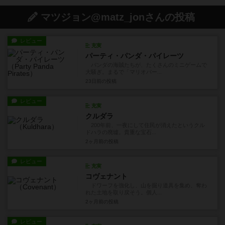
マツジョン@matz_jonさんの投稿
レビュー
充実
パーティ・パンダ・パイレーツ
パンダの海賊たちが、たくさんのミニゲームで
大騒ぎ。まるで「マリオパー...
23日前
の投稿
レビュー
充実
クルダラ
200年前、一夜にして住民が消えたというクル
ドハラの廃墟。貴重な宝石...
2ヶ月前
の投稿
レビュー
充実
コヴェナント
ドワーフを強化し、山を掘り道具を集め、奪わ
れた土地を取り戻そう。個人...
2ヶ月前
の投稿
レビュー