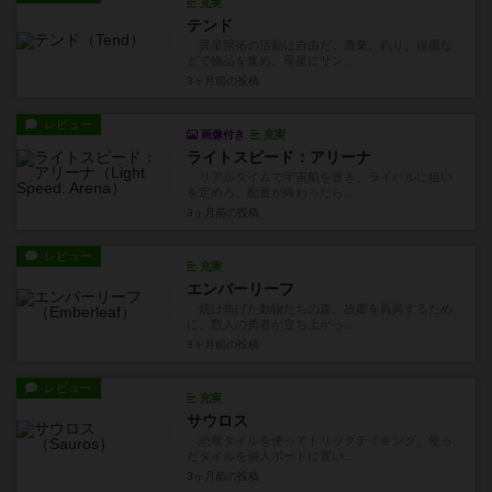
充実
テンド
異星開拓の活動は自由だ。農業、釣り、採掘な
どで物品を集め、母星にサン...
3ヶ月前
の投稿
レビュー
画像付き
充実
ライトスピード：アリーナ
リアルタイムで宇宙船を置き、ライバルに狙い
を定めろ。配置が終わったら...
3ヶ月前
の投稿
レビュー
充実
エンバーリーフ
焼け焦げた動物たちの森。故郷を再興するため
に、数人の勇者が立ち上がっ...
3ヶ月前
の投稿
レビュー
充実
サウロス
恐竜タイルを使ってトリックテイキング。使っ
たタイルを個人ボードに置い...
3ヶ月前
の投稿