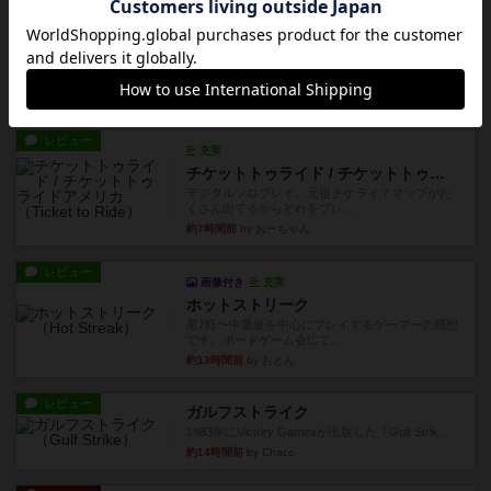
レビュー
無限まちがいさがし
6つの場面カード（表、裏で違う絵）が何枚かあ
り、そのうち3つ選んで、同...
約5時間前
by ジェイとと
レビュー
充実
チケットトゥライド / チケットトゥライドアメリカ
デジタルソロプレイ。元祖チケライ？マップがた
くさん出てるからどれをプレ...
約7時間前
by おーちゃん
レビュー
画像付き
充実
ホットストリーク
星7軽〜中量級を中心にプレイするゲーマーの感想
です。ボードゲーム会にて...
約13時間前
by おとん
レビュー
ガルフストライク
1983年にVictory Gamesが出版した『Gulf Strik...
約14時間前
by Chaco