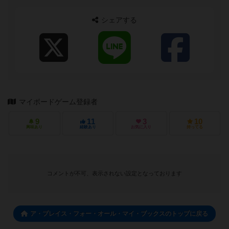
「今日のおじさん」ブログなら、ボド...
シェアする
マイボードゲーム登録者
9
11
3
10
興味あり
経験あり
お気に入り
持ってる
コメントが不可、表示されない設定となっております
ア・プレイス・フォー・オール・マイ・ブックスのトップに戻る