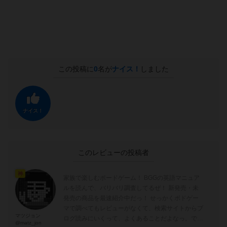
この投稿に
0
名が
ナイス！
しました
ナイス！
このレビューの投稿者
神
家族で楽しむボードゲーム！ BGGの英語マニュア
ルを読んで、バリバリ調査してるぜ！ 新発売・未
発売の商品を最速紹介中だっ！ せっかくボドゲー
マで調べてもレビューがなくて、検索サイトからブ
マツジョン
ログ読みにいくって、よくあることだよなっ。でも
@matz_jon