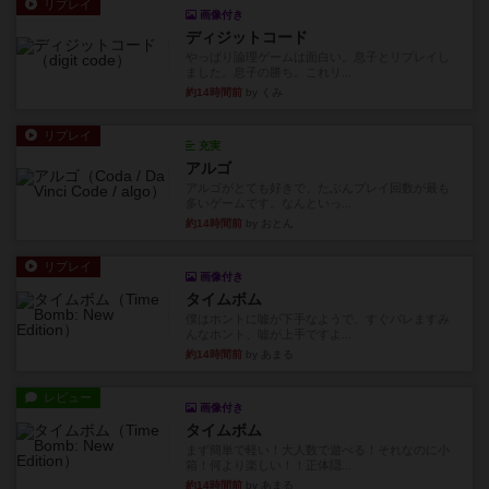
リプレイ
画像付き
ディジットコード
やっぱり論理ゲームは面白い。息子とリプレイし
ました。息子の勝ち。これリ...
約14時間前
by くみ
リプレイ
充実
アルゴ
アルゴがとても好きで、たぶんプレイ回数が最も
多いゲームです。なんといっ...
約14時間前
by おとん
リプレイ
画像付き
タイムボム
僕はホントに嘘が下手なようで、すぐバレますみ
んなホント、嘘が上手ですよ...
約14時間前
by あまる
レビュー
画像付き
タイムボム
まず簡単で軽い！大人数で遊べる！それなのに小
箱！何より楽しい！！正体隠...
約14時間前
by あまる