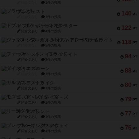
紹介文なし
1件の投稿
ブラヴェスト
140
PT
紹介文なし
1件の投稿
ドブル：ポケットモンスター
122
PT
紹介文あり
4件の投稿
ジャンヌ・ダルク-オルレアン ドロー＆ライト
118
PT
紹介文なし
5件の投稿
ファースト・イン・フライト
94
PT
紹介文あり
3件の投稿
ダイススローン
88
PT
紹介文なし
1件の投稿
ガルフストライク
80
PT
紹介文あり
1件の投稿
モズビ－ズ・レイダ－ズ
79
PT
紹介文あり
1件の投稿
リー対グラント
77
PT
紹介文あり
1件の投稿
ブレーキング・アウェイ
75
PT
紹介文あり
4件の投稿