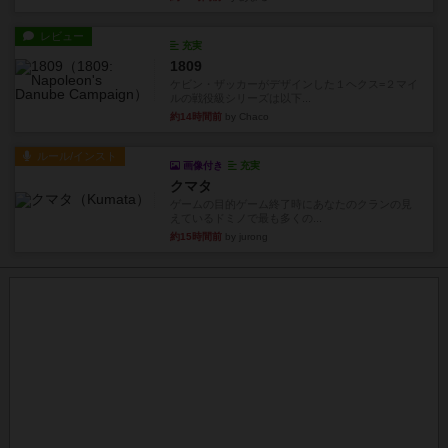
レビュー
充実
1809
ケビン・ザッカーがデザインした１ヘクス=２マイ
ルの戦役級シリーズは以下...
約14時間前
by Chaco
ルール/インスト
画像付き
充実
クマタ
ゲームの目的ゲーム終了時にあなたのクランの見
えているドミノで最も多くの...
約15時間前
by jurong