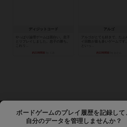
ディジットコード
アルゴ
やっぱり論理ゲームは面白い。息子
アルゴがとても好きで、たぶ
とリプレイしました。息子の勝ち。
イ回数が最も多いゲームです
これリ...
といっ...
約21時間前
by くみ
約22時間前
by おとん
ボードゲームのプレイ履歴を記録して
自分のデータを管理しませんか？