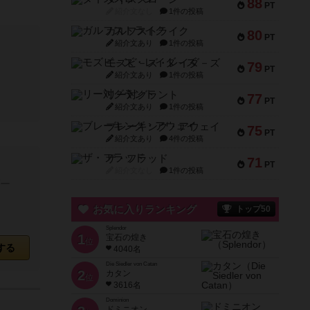
88
PT
紹介文なし
1件の投稿
ガルフストライク
80
PT
紹介文あり
1件の投稿
モズビ－ズ・レイダ－ズ
79
PT
紹介文あり
1件の投稿
リー対グラント
77
PT
紹介文あり
1件の投稿
ブレーキング・アウェイ
75
PT
紹介文あり
4件の投稿
ザ・フラッド
71
PT
紹介文なし
1件の投稿
ゲー
お気に入りランキング
トップ50
Splendor
1
宝石の煌き
位
する
4040名
Die Siedler von Catan
2
カタン
位
3616名
Dominion
ドミニオン