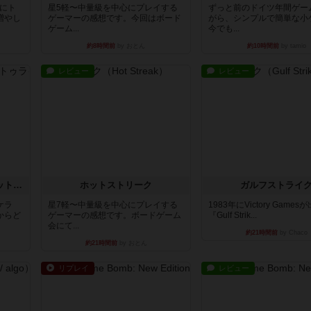
魔にト
星5軽〜中量級を中心にプレイする
ずっと前のドイツ年間ゲー
増やし
ゲーマーの感想です。今回はボード
がら、シンプルで簡単な小
ゲーム...
今でも...
約8時間前
by おとん
約10時間前
by tamio
レビュー
レビュー
チケットトゥライド / チケットトゥライドアメリカ
ホットストリーク
ガルフストライ
ケラ
星7軽〜中量級を中心にプレイする
1983年にVictory Game
からど
ゲーマーの感想です。ボードゲーム
『Gulf Strik...
会にて...
約21時間前
by Chaco
約21時間前
by おとん
リプレイ
レビュー