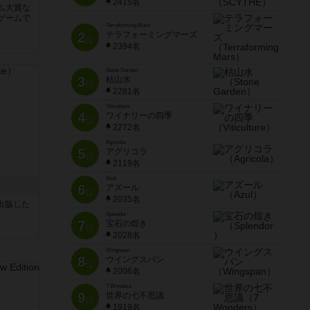
2415名
ム大賞な
ゲームで
Terraforming Mars
2
テラフォーミングマーズ
位
2394名
Stone Garden
3
枯山水
位
2281名
Viticulture
4
ワイナリーの四季
位
2272名
Agricola
5
アグリコラ
位
2119名
Azul
ク
6
アズール
位
2035名
sが出版した
Splendor
7
宝石の煌き
位
2028名
Wingspan
8
ウイングスパン
位
2006名
7 Wonders
9
世界の七不思議
位
1919名