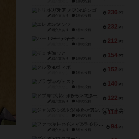
紹介文なし
1件の投稿
トリオンフ ア マレンゴ
236
PT
紹介文あり
1件の投稿
エレメンツ
232
PT
紹介文あり
4件の投稿
バー！パーティー
212
PT
紹介文なし
1件の投稿
ギョッと
154
PT
紹介文あり
1件の投稿
クルティボ
152
PT
紹介文なし
1件の投稿
ブラヴェスト
140
PT
紹介文なし
1件の投稿
ドブル：ポケットモンスター
122
PT
紹介文あり
4件の投稿
ジャンヌ・ダルク-オルレアン ドロー＆ライト
118
PT
紹介文なし
5件の投稿
ファースト・イン・フライト
94
PT
紹介文あり
3件の投稿
ダイススローン