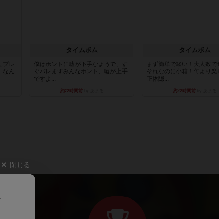
タイムボム
タイムボム
んプレ
僕はホントに嘘が下手なようで、す
まず簡単で軽い！大人数で
。なん
ぐバレますみんなホント、嘘が上手
それなのに小箱！何より楽
ですよ...
正体隠...
約22時間前
by あまる
約22時間前
by あまる
閉じる
、