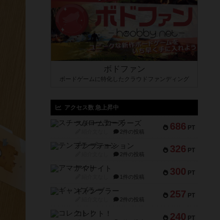
ボドファン
ボードゲームに特化したクラウドファンディング
アクセス数 急上昇中
スチームローラーズ
686
PT
紹介文なし
2件の投稿
テンプテーション
326
PT
紹介文なし
2件の投稿
アマナイト
300
PT
紹介文なし
1件の投稿
ギャンブラー
257
PT
紹介文なし
2件の投稿
コレクト！
240
PT