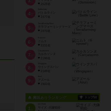
3
位
2528名
Battle Line
4
バトルライン
位
2377名
Terraforming Mars
5
テラフォーミングマーズ
位
2370名
6 nimmt!
6
ニムト
位
2201名
Carcassonne
7
カルカソンヌ
位
2190名
Wingspan
8
ウイングスパン
位
2149名
Azul
9
アズール
位
1903名
興味ありランキング
トップ50
SCYTHE
1
サイズ -大鎌戦役-
位