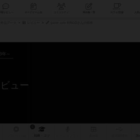
索
新着レビュー
ボードゲーム会
コミュニティ
掲示板一覧
作品データ
レビュー
game cafe BINGOさんの投稿
23年～
のレビュー
1
リプレイ
日記
戦略
・コツ
ルール
/インスト
掲示板
拡張/関連
作
次