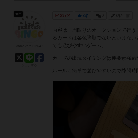
大臣
297名
2名
0
約2年前
内容は一周限りのオークションで行う
るカードは各色降順でないといけない
ても遊びやすいゲーム。
game cafe BINGO
カードの出現タイミングは運要素強め
シェアする
ルールも簡単で遊びやすいので隙間時