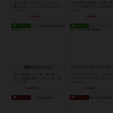
長らく積みゲーになってましたが、
4/5点呪文を修得したり使い
腰を据えてプレイできましたのでや
ークンを捧げたりして得点を
ってみ...
てい...
約1時間前
by くみ
約4時間前
by ワタル
レビュー
レビュー
無限まちがいさがし
6つの場面カード（表、裏で違う
デジタルソロプレイ。元祖チ
絵）が何枚かあり、そのうち3つ選
イ？マップがたくさん出てる
んで、同...
れをプレ...
約12時間前
by ジェイとと
約14時間前
by おーちゃん
リプレイ
リプレイ