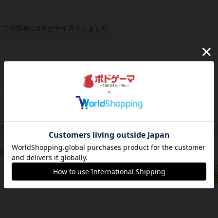
この投稿に
2
名が
ナイス！
しました
タワーズの通販
エッセンシュピール2023話題のオークション
以内に発送
日本語ルール付き/日本語版
カートに追加