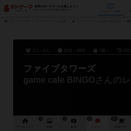
世界のボードゲームを楽しもう！
ボードゲーム専門の総合情報サイト
データベース
検
ボドゲーマTOP
ボードゲームの検索
ファイブタワーズの通販/商品詳細
2人～5人
15分～30分
7歳～
20
ファイブタワーズ
game cafe BINGOさん
6
1
36
106
ゲーム
トップ
画像
動画
レビュー
店舗/
カフェ