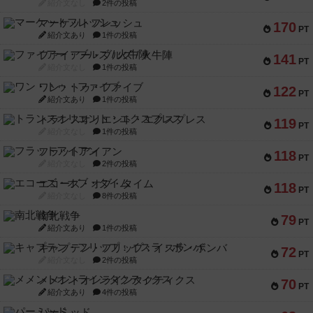
紹介文なし
2件の投稿
マーケットフレッシュ
170
PT
紹介文あり
1件の投稿
ファイアー・ブルズ / 火牛陣
141
PT
紹介文なし
1件の投稿
ワン・トゥ・ファイブ
122
PT
紹介文あり
1件の投稿
トランスオリエント・エクスプレス
119
PT
紹介文なし
1件の投稿
フラットアイアン
118
PT
紹介文なし
2件の投稿
エコーズ・オブ・タイム
118
PT
紹介文なし
8件の投稿
南北戦争
79
PT
紹介文あり
1件の投稿
キャプテン・フリップ：イスラ・ボンバ
72
PT
紹介文なし
2件の投稿
メメントオンラインタクティクス
70
PT
紹介文あり
4件の投稿
パーミッド