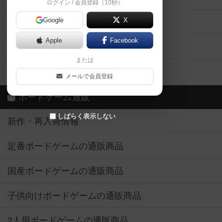
ログイン / 会員登録（10秒）
Google
X
ボドとも・会員一覧
Apple
Facebook
ボードゲーム業界コラム
または
ボドゲーマご利用案内
メールで会員登録
ボードゲーム通販
しばらく表示しない
新作・再入荷情報
定番ボードゲームの通販商品
国産ボードゲームの通販商品
子供向けボードゲームの通販商品
2人用ボードゲームの通販商品