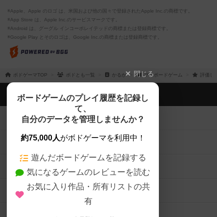
※Apple、Apple のロゴ は、米国および他の国々で登録されたApple Inc.の商標です。
※App Store は、Apple Inc.のサービスマークです。
※Android は、グーグル インコーポレイテッドの商標または登録商標です。
※Google Play とそのロゴは、Google Inc.の商標または登録商標です。
閉じる
ボドゲーマTOP
ボドとも一覧
かるか
マイボードゲーム
評価し
ボドゲーマTOP
ボードゲームのプレイ履歴を記録し
て、
ボードゲームを検索する
自分のデータを管理しませんか？
約75,000人
がボドゲーマを利用中！
ボードゲームの新着レビュー
遊んだボードゲームを記録する
ボードゲーム会情報
気になるゲームのレビューを読む
お気に入り作品・所有リストの共
メカニクス特集
有
掲示板・トピックス