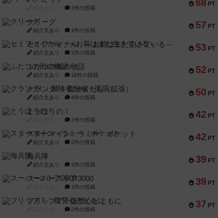
68
PT
紹介文なし
1件の投稿
クリーグ
57
PT
紹介文あり
1件の投稿
セミファイナル ～お前はまだ生きている～
53
PT
紹介文あり
1件の投稿
ふたつの街の物語
52
PT
紹介文あり
18件の投稿
クランク! ：冒険者たち（拡張）
50
PT
紹介文あり
4件の投稿
とうほうの！
42
PT
紹介文なし
1件の投稿
スターマイン・ラミー ポケット
42
PT
紹介文あり
2件の投稿
海兵隊
39
PT
紹介文あり
1件の投稿
スーパーストア3000
39
PT
紹介文なし
1件の投稿
フリップ７：復讐心とともに
37
PT
紹介文なし
2件の投稿