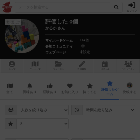
ログイン
評価した 0個
たまご
かるか さん
114個
マイボードゲーム
0件
参加コミュニティ
未設定
ウェブページ
トップ
ゲーム一覧
マイリスト
投稿履歴
ボ
ドゲ
会
コミュニティ
評価したゲ
全て
興味あり
経験あり
お気に入り
持ってる
比較する
ーム