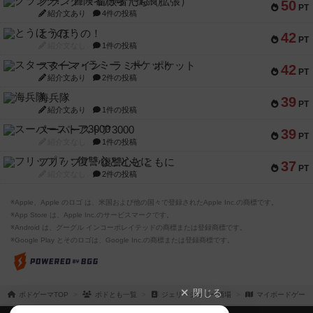
クランク! ：冒険者たち（拡張）
50
PT
紹介文あり
4件の投稿
とうほうの！
42
PT
紹介文なし
1件の投稿
スターマイン・ラミー ポケット
42
PT
紹介文あり
2件の投稿
海兵隊
39
PT
紹介文あり
1件の投稿
スーパーストア3000
39
PT
紹介文なし
1件の投稿
フリップ７：復讐心とともに
37
PT
紹介文なし
2件の投稿
※Apple、Apple のロゴ は、米国および他の国々で登録されたApple Inc.の商標です。
※App Store は、Apple Inc.のサービスマークです。
※Android は、グーグル インコーポレイテッドの商標または登録商標です。
※Google Play とそのロゴは、Google Inc.の商標または登録商標です。
閉じる
ボドゲーマTOP
ボドとも一覧
ジェリージェリー酒場
マイボードゲーム