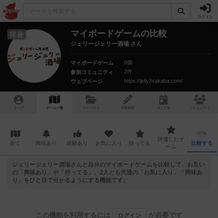
ログイン
マイボードゲームの比較
隊長
ジェリージェリー酒場 さん
0個
マイボードゲーム
2件
参加コミュニティ
https://jelly2sakaba.com/
ウェブページ
トップ
ゲーム一覧
マイリスト
投稿履歴
ボ
ドゲ
会
コミュニティ
評価したゲ
全て
興味あり
経験あり
お気に入り
持ってる
比較する
ーム
ジェリージェリー酒場さんと自分のマイボードゲームを比較して、お互い
の「興味あり」や「持ってる」、2人とも共通の「お気に入り」「興味あ
り」をひと目で分かるようにする機能です。
この機能を利用するには
が必要です
ログイン