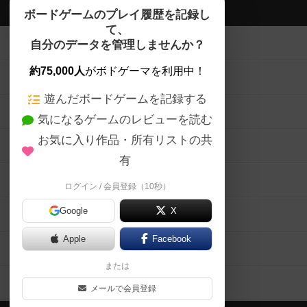
ボドゲーマTOP
ボードゲームのプレイ履歴を記録し
て、
ボードゲームを検索する
自分のデータを管理しませんか？
約75,000人
がボドゲーマを利用中！
ボードゲームの新着レビュー
遊んだボードゲームを記録する
ボードゲーム会情報
気になるゲームのレビューを読む
お気に入り作品・所有リストの共
メカニクス特集
有
掲示板・トピックス
ログイン / 会員登録（10秒）
Google
X
ボドとも・会員一覧
Apple
Facebook
ボードゲーム業界コラム
または
ボドゲーマご利用案内
メールで会員登録