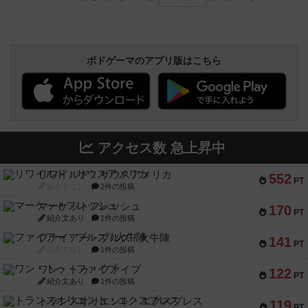
ボドゲーマのアプリ版はこちら
アクセス数 急上昇中
リワイルド：サウスアメリカ
552
PT
紹介文なし
2件の投稿
マーケットフレッシュ
170
PT
紹介文あり
1件の投稿
ファイアー・ブルズ / 火牛陣
141
PT
紹介文なし
1件の投稿
ワン・トゥ・ファイブ
122
PT
紹介文あり
1件の投稿
トランスオリエント・エクスプレス
119
PT