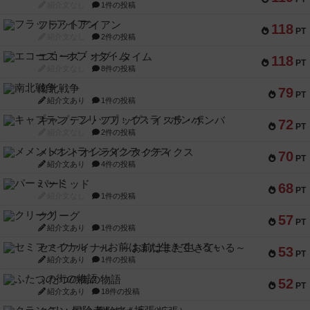
紹介文なし
1件の投稿
フラットアイアン
118
PT
紹介文なし
2件の投稿
エコーズ・オブ・タイム
118
PT
紹介文なし
8件の投稿
南北戦争
79
PT
紹介文あり
1件の投稿
キャプテン・フリップ：イスラ・ボンバ
72
PT
紹介文なし
2件の投稿
メメントオンラインタクティクス
70
PT
紹介文あり
4件の投稿
パーミッド
68
PT
紹介文なし
1件の投稿
クリーグ
57
PT
紹介文あり
1件の投稿
セミファイナル ～お前はまだ生きている～
53
PT
紹介文あり
1件の投稿
ふたつの街の物語
52
PT
紹介文あり
18件の投稿