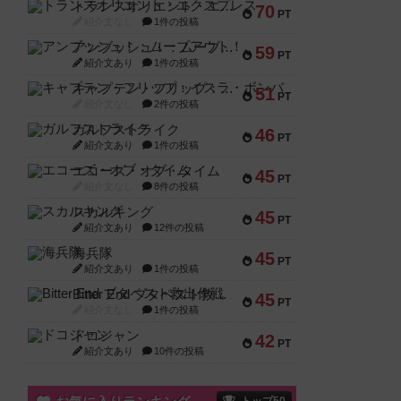
トランスオリエント・エクスプレス
70
PT
紹介文なし
1件の投稿
アンブッシュ！：ムーブアウト！
59
PT
紹介文あり
1件の投稿
キャプテン・フリップ：イスラ・ボンバ
51
PT
紹介文なし
2件の投稿
ガルフストライク
46
PT
紹介文あり
1件の投稿
エコーズ・オブ・タイム
45
PT
紹介文なし
8件の投稿
スカルキング
45
PT
紹介文あり
12件の投稿
海兵隊
45
PT
紹介文あり
1件の投稿
Bitter End ブタペスト救出作戦
45
PT
紹介文なし
1件の投稿
ドコジャン
42
PT
紹介文あり
10件の投稿