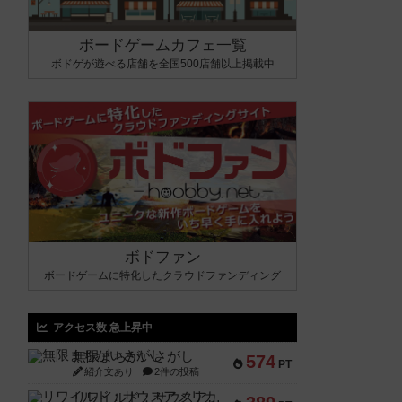
ボードゲームカフェ一覧
ボドゲが遊べる店舗を全国500店舗以上掲載中
ボドファン
ボードゲームに特化したクラウドファンディング
アクセス数 急上昇中
無限まちがいさがし
574
PT
紹介文あり
2件の投稿
リワイルド：サウスアメリカ