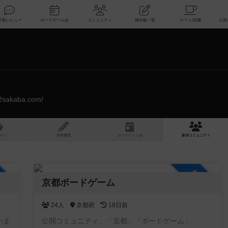
索
新着レビュー
ボードゲーム会
コミュニティ
掲示板一覧
ly2sakaba.com/
スト
投稿履歴
ボ
ー
ドゲ
ーム
会
参加
コミュニティ
加自由
参加自由
京都ボードゲーム
24人
京都府
18日前
いま
公開コミュニティ、「京都」「ボードゲーム」