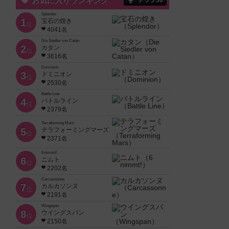
お気に入りランキング
トップ50
Splendor
1
宝石の煌き
位
4041名
Die Siedler von Catan
2
カタン
位
3616名
Dominion
3
ドミニオン
位
2530名
Battle Line
4
バトルライン
位
2379名
Terraforming Mars
5
テラフォーミングマーズ
位
2371名
6 nimmt!
6
ニムト
位
2202名
Carcassonne
7
カルカソンヌ
位
2191名
Wingspan
8
ウイングスパン
位
2150名