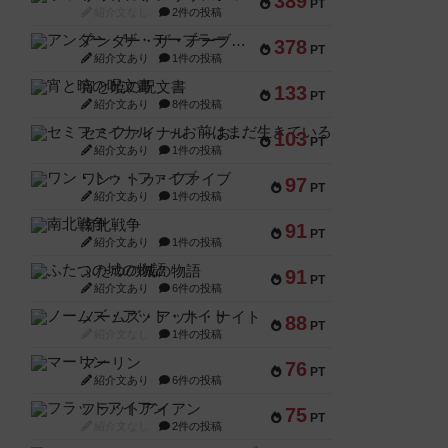
389
PT
紹介文なし
2件の投稿
アンダー・ザ・テーブラー
378
PT
紹介文あり
1件の投稿
宵と暁の呪文書
133
PT
紹介文あり
8件の投稿
セミファイナル ～お前はまだ生きている～
103
PT
紹介文あり
1件の投稿
ワン・トゥ・ファイブ
97
PT
紹介文あり
1件の投稿
南北戦争
91
PT
紹介文あり
1件の投稿
ふたつの城の物語
91
PT
紹介文あり
6件の投稿
ノームズ・アット・ナイト
88
PT
紹介文なし
1件の投稿
マーリン
76
PT
紹介文あり
6件の投稿
フラットアイアン
75
PT
紹介文なし
2件の投稿