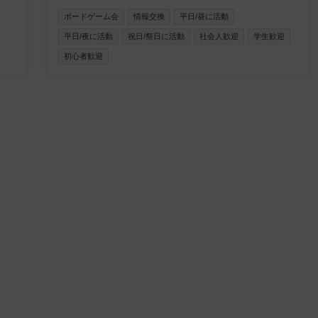
ボードゲーム会
情報交換
平日/昼に活動
平日/夜に活動
祝日/祭日に活動
社会人歓迎
学生歓迎
初心者歓迎