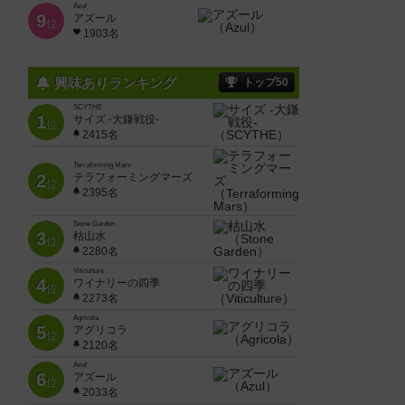
Azul
9
アズール
位
1903名
興味ありランキング
トップ50
SCYTHE
1
サイズ -大鎌戦役-
位
2415名
Terraforming Mars
2
テラフォーミングマーズ
位
2395名
Stone Garden
3
枯山水
位
2280名
Viticulture
4
ワイナリーの四季
位
2273名
Agricola
5
アグリコラ
位
2120名
Azul
6
アズール
位
2033名