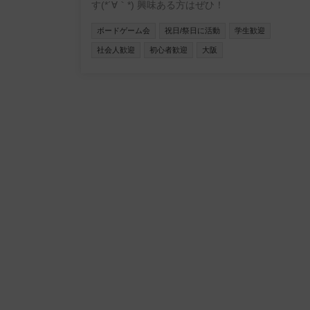
す(*´∀｀*) 興味ある方はぜひ！
ボードゲーム会
祝日/祭日に活動
学生歓迎
社会人歓迎
初心者歓迎
大阪