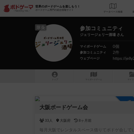
世界のボードゲームを楽しもう！
ボードゲーム専門の総合情報サイト
データベース
検
隊長
参加コミュニティ
ジェリージェリー酒場 さん
0個
マイボードゲーム
2件
参加コミュニティ
https://jel
ウェブページ
トップ
マイボードゲーム
マイリ
参
大阪ボードゲーム会
33人
大阪府
8ヶ月前
毎月大阪でレンタルスペース借りてボドゲ会して