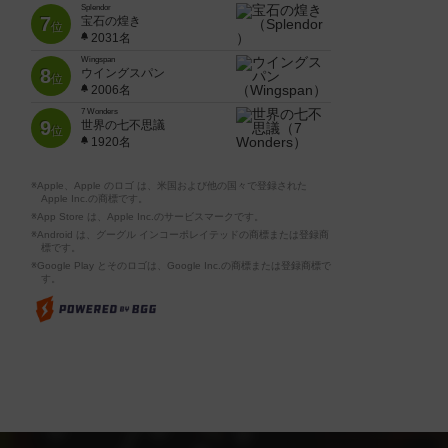
Splendor
7
宝石の煌き
位
2031名
Wingspan
8
ウイングスパン
位
2006名
7 Wonders
9
世界の七不思議
位
1920名
※Apple、Apple のロゴ は、米国および他の国々で登録された
Apple Inc.の商標です。
※App Store は、Apple Inc.のサービスマークです。
※Android は、グーグル インコーポレイテッドの商標または登録商
標です。
※Google Play とそのロゴは、Google Inc.の商標または登録商標で
す。