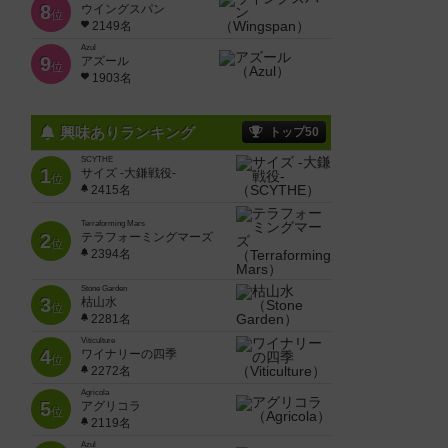
8
ウイングスパン
位
2149名
Azul
9
アズール
位
1903名
興味ありランキング
トップ50
SCYTHE
1
サイズ -大鎌戦役-
位
2415名
Terraforming Mars
2
テラフォーミングマーズ
位
2394名
Stone Garden
3
枯山水
位
2281名
Viticulture
4
ワイナリーの四季
位
2272名
Agricola
5
アグリコラ
位
2119名
Azul