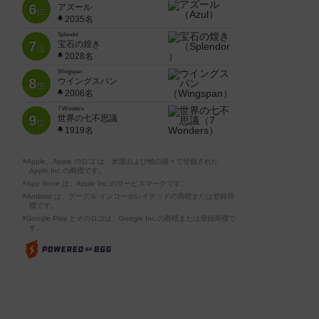
6
アズール
位
2035名
Splendor
7
宝石の煌き
位
2028名
Wingspan
8
ウイングスパン
位
2006名
7 Wonders
9
世界の七不思議
位
1919名
※Apple、Apple のロゴ は、米国および他の国々で登録された
Apple Inc.の商標です。
※App Store は、Apple Inc.のサービスマークです。
※Android は、グーグル インコーポレイテッドの商標または登録商
標です。
※Google Play とそのロゴは、Google Inc.の商標または登録商標で
す。