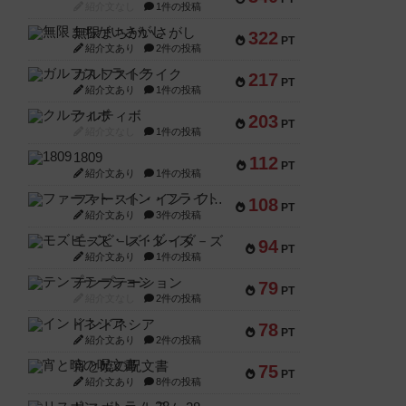
紹介文なし
1件の投稿
無限まちがいさがし
322
PT
紹介文あり
2件の投稿
ガルフストライク
217
PT
紹介文あり
1件の投稿
クルティボ
203
PT
紹介文なし
1件の投稿
1809
112
PT
紹介文あり
1件の投稿
ファースト・イン・フライト
108
PT
紹介文あり
3件の投稿
モズビ－ズ・レイダ－ズ
94
PT
紹介文あり
1件の投稿
テンプテーション
79
PT
紹介文なし
2件の投稿
インドネシア
78
PT
紹介文あり
2件の投稿
宵と暁の呪文書
75
PT
紹介文あり
8件の投稿