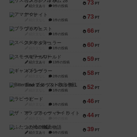
リスボン・トラム 28
73
PT
紹介文あり
9件の投稿
アマナイト
73
PT
紹介文なし
1件の投稿
ブラヴェスト
66
PT
紹介文なし
1件の投稿
スペクタキュラー
60
PT
紹介文なし
1件の投稿
スモールワールド
59
PT
紹介文あり
13件の投稿
ギャンブラー
58
PT
紹介文なし
2件の投稿
Bitter End ブタペスト救出作戦
52
PT
紹介文なし
1件の投稿
ラピード
46
PT
紹介文なし
1件の投稿
ザ・フラッフィー・ライト
44
PT
紹介文なし
0件の投稿
ふたつの城の物語
39
PT
紹介文あり
6件の投稿