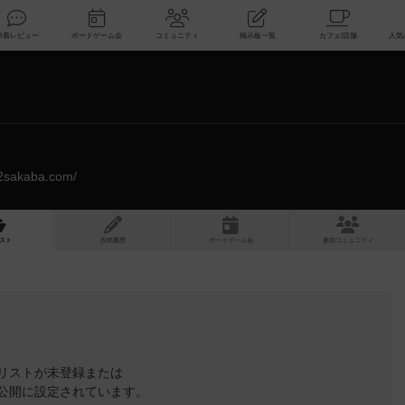
索
新着レビュー
ボードゲーム会
コミュニティ
掲示板一覧
ly2sakaba.com/
スト
投稿履歴
ボ
ー
ドゲ
ーム
会
参加
コミュニティ
リストが未登録または
公開に設定されています。