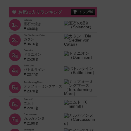
お気に入りランキング
トップ50
Splendor
1
宝石の煌き
位
4040名
Die Siedler von Catan
2
カタン
位
3616名
Dominion
3
ドミニオン
位
2528名
Battle Line
4
バトルライン
位
2377名
Terraforming Mars
5
テラフォーミングマーズ
位
2370名
6 nimmt!
6
ニムト
位
2201名
Carcassonne
7
カルカソンヌ
位
2190名
Wingspan