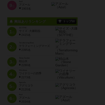
Azul
9
アズール
位
1903名
興味ありランキング
トップ50
SCYTHE
1
サイズ -大鎌戦役-
位
2415名
Terraforming Mars
2
テラフォーミングマーズ
位
2395名
Stone Garden
3
枯山水
位
2280名
Viticulture
4
ワイナリーの四季
位
2273名
Agricola
5
アグリコラ
位
2120名
Azul
6
アズール
位
2034名