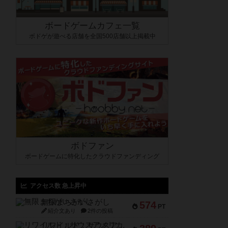
ボードゲームカフェ一覧
ボドゲが遊べる店舗を全国500店舗以上掲載中
ボドファン
ボードゲームに特化したクラウドファンディング
アクセス数 急上昇中
無限まちがいさがし
574
PT
紹介文あり
2件の投稿
リワイルド：サウスアメリカ