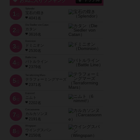
お気に入りランキング
トップ50
Splendor
1
宝石の煌き
位
4041名
Die Siedler von Catan
2
カタン
位
3616名
Dominion
3
ドミニオン
位
2530名
Battle Line
4
バトルライン
位
2379名
Terraforming Mars
5
テラフォーミングマーズ
位
2371名
6 nimmt!
6
ニムト
位
2202名
Carcassonne
7
カルカソンヌ
位
2191名
Wingspan
8
ウイングスパン
位
2150名