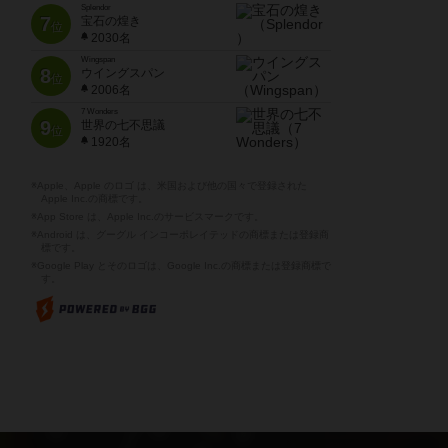
Splendor
7
宝石の煌き
位
2030名
Wingspan
8
ウイングスパン
位
2006名
7 Wonders
9
世界の七不思議
位
1920名
※Apple、Apple のロゴ は、米国および他の国々で登録された
Apple Inc.の商標です。
※App Store は、Apple Inc.のサービスマークです。
※Android は、グーグル インコーポレイテッドの商標または登録商
標です。
※Google Play とそのロゴは、Google Inc.の商標または登録商標で
す。