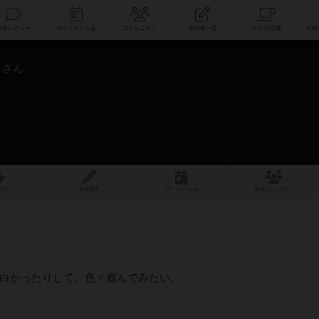
索
新着レビュー
ボードゲーム会
コミュニティ
掲示板一覧
さん
スト
投稿履歴
ボ
ー
ドゲ
ーム
会
参加
コミュニティ
白かったりして、色々遊んでみたい。