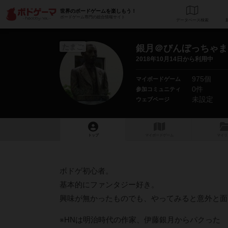
世界のボードゲームを楽しもう！
ボードゲーム専門の総合情報サイト
データベース
検
たまご
銀月＠びんぼっちゃま
2018年10月14日から利用中
975個
マイボードゲーム
0件
参加コミュニティ
未設定
ウェブページ
トップ
マイボードゲーム
マイリ
ボドゲ初心者。
基本的にファンタジー好き。
興味が無かったものでも、やってみると意外と面
※HNは明治時代の作家、伊藤銀月からパクった