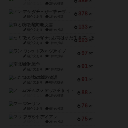
389
PT
紹介文なし
2件の投稿
アンダー・ザ・テーブラー
378
PT
紹介文あり
1件の投稿
宵と暁の呪文書
133
PT
紹介文あり
8件の投稿
セミファイナル ～お前はまだ生きている～
103
PT
紹介文あり
1件の投稿
ワン・トゥ・ファイブ
97
PT
紹介文あり
1件の投稿
南北戦争
91
PT
紹介文あり
1件の投稿
ふたつの城の物語
91
PT
紹介文あり
6件の投稿
ノームズ・アット・ナイト
88
PT
紹介文なし
1件の投稿
マーリン
76
PT
紹介文あり
6件の投稿
フラットアイアン
75
PT
紹介文なし
2件の投稿