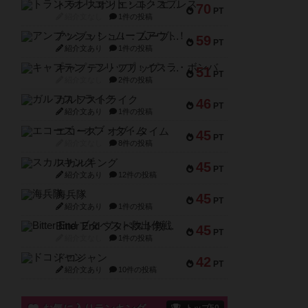
トランスオリエント・エクスプレス
70
PT
紹介文なし
1件の投稿
アンブッシュ！：ムーブアウト！
59
PT
紹介文あり
1件の投稿
キャプテン・フリップ：イスラ・ボンバ
51
PT
紹介文なし
2件の投稿
ガルフストライク
46
PT
紹介文あり
1件の投稿
エコーズ・オブ・タイム
45
PT
紹介文なし
8件の投稿
スカルキング
45
PT
紹介文あり
12件の投稿
海兵隊
45
PT
紹介文あり
1件の投稿
Bitter End ブタペスト救出作戦
45
PT
紹介文なし
1件の投稿
ドコジャン
42
PT
紹介文あり
10件の投稿