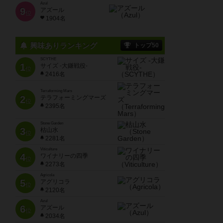
Azul
9
アズール
位
1904名
興味ありランキング
トップ50
SCYTHE
1
サイズ -大鎌戦役-
位
2416名
Terraforming Mars
2
テラフォーミングマーズ
位
2395名
Stone Garden
3
枯山水
位
2281名
Viticulture
4
ワイナリーの四季
位
2273名
Agricola
5
アグリコラ
位
2120名
Azul
6
アズール
位
2034名