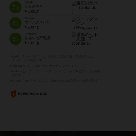
Splendor
7
宝石の煌き
位
2031名
Wingspan
8
ウイングスパン
位
2007名
7 Wonders
9
世界の七不思議
位
1921名
※Apple、Apple のロゴ は、米国および他の国々で登録された
Apple Inc.の商標です。
※App Store は、Apple Inc.のサービスマークです。
※Android は、グーグル インコーポレイテッドの商標または登録商
標です。
※Google Play とそのロゴは、Google Inc.の商標または登録商標で
す。