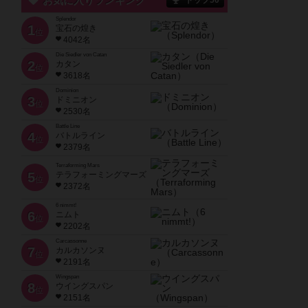
お気に入りランキング
トップ50
Splendor
1
宝石の煌き
位
4042名
Die Siedler von Catan
2
カタン
位
3618名
Dominion
3
ドミニオン
位
2530名
Battle Line
4
バトルライン
位
2379名
Terraforming Mars
5
テラフォーミングマーズ
位
2372名
6 nimmt!
6
ニムト
位
2202名
Carcassonne
7
カルカソンヌ
位
2191名
Wingspan
8
ウイングスパン
位
2151名