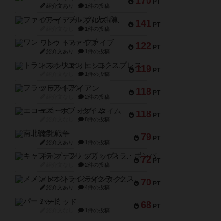
170
PT
紹介文あり
1件の投稿
ファイアー・ブルズ / 火牛陣
141
PT
紹介文なし
1件の投稿
ワン・トゥ・ファイブ
122
PT
紹介文あり
1件の投稿
トランスオリエント・エクスプレス
119
PT
紹介文なし
1件の投稿
フラットアイアン
118
PT
紹介文なし
2件の投稿
エコーズ・オブ・タイム
118
PT
紹介文なし
8件の投稿
南北戦争
79
PT
紹介文あり
1件の投稿
キャプテン・フリップ：イスラ・ボンバ
72
PT
紹介文なし
2件の投稿
メメントオンラインタクティクス
70
PT
紹介文あり
4件の投稿
パーミッド
68
PT
紹介文なし
1件の投稿