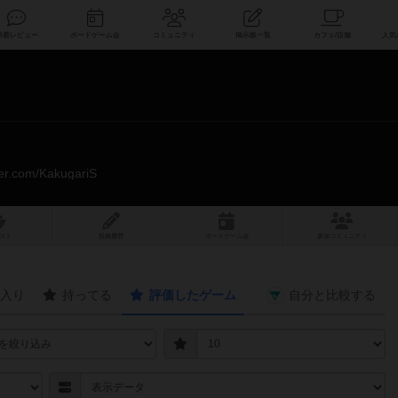
索
新着レビュー
ボードゲーム会
コミュニティ
掲示板一覧
tter.com/KakugariS
スト
投稿履歴
ボ
ー
ドゲ
ーム
会
参加
コミュニティ
入り
持ってる
評価したゲーム
自分と
比較する