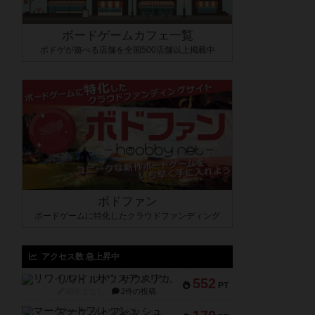
ボードゲームカフェ一覧
ボドゲが遊べる店舗を全国500店舗以上掲載中
ボドファン
ボードゲームに特化したクラウドファンディング
アクセス数 急上昇中
リワイルド：サウスアメリカ
552
PT
紹介文なし
2件の投稿
マーケットフレッシュ