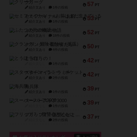
クリーグ
57
PT
紹介文あり
1件の投稿
セミファイナル ～お前はまだ生きている～
53
PT
紹介文あり
1件の投稿
ふたつの街の物語
52
PT
紹介文あり
18件の投稿
クランク! ：冒険者たち（拡張）
50
PT
紹介文あり
4件の投稿
とうほうの！
42
PT
紹介文なし
1件の投稿
スターマイン・ラミー ポケット
42
PT
紹介文あり
2件の投稿
海兵隊
39
PT
紹介文あり
1件の投稿
スーパーストア3000
39
PT
紹介文なし
1件の投稿
フリップ７：復讐心とともに
37
PT
紹介文なし
2件の投稿