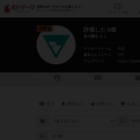
世界のボードゲームを楽しもう！
ボードゲーム専門の総合情報サイト
データベース
検
大賢者
評価した 0個
角刈書店 さん
6個
マイボードゲーム
0件
参加コミュニティ
https://twi
ウェブページ
トップ
マイボードゲーム
マイリ
全て
興味あり
経験あり
お気に