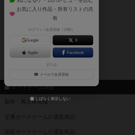
気になるゲームのレビューを読む
お気に入り作品・所有リストの共
メカニクス特集
有
掲示板・トピックス
ログイン / 会員登録（10秒）
Google
X
ボドとも・会員一覧
Apple
Facebook
ボードゲーム業界コラム
または
ボドゲーマご利用案内
メールで会員登録
ボードゲーム通販
しばらく表示しない
新作・再入荷情報
定番ボードゲームの通販商品
国産ボードゲームの通販商品