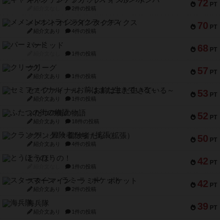
キャプテン・フリップ：イスラ・ボンバ
72
PT
紹介文なし
2件の投稿
メメントオンラインタクティクス
70
PT
紹介文あり
4件の投稿
パーミッド
68
PT
紹介文なし
1件の投稿
クリーグ
57
PT
紹介文あり
1件の投稿
セミファイナル ～お前はまだ生きている～
53
PT
紹介文あり
1件の投稿
ふたつの街の物語
52
PT
紹介文あり
18件の投稿
クランク! ：冒険者たち（拡張）
50
PT
紹介文あり
4件の投稿
とうほうの！
42
PT
紹介文なし
1件の投稿
スターマイン・ラミー ポケット
42
PT
紹介文あり
2件の投稿
海兵隊
39
PT
紹介文あり
1件の投稿