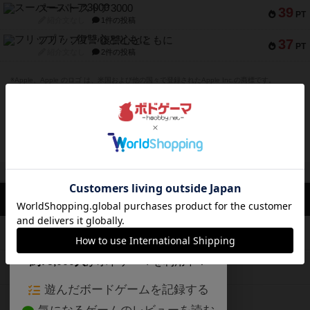
スーパーストア3000
39
PT
紹介文なし
1件の投稿
フリップ７：復讐心とともに
37
PT
紹介文なし
2件の投稿
※Apple、Apple のロゴ は、米国および他の国々で登録されたApple Inc.の商標です。
※App Store は、Apple Inc.のサービスマークです。
※Android は、グーグル インコーポレイテッドの商標または登録商標です。
※Google Play とそのロゴは、Google Inc.の商標または登録商標です。
閉じる
ボドゲーマTOP
ボドとも一覧
角刈書店
投稿履歴
ボドゲーマTOP
ボードゲームのプレイ履歴を記録し
て、
ボードゲームを検索する
自分のデータを管理しませんか？
約75,000人
がボドゲーマを利用中！
ボードゲームの新着レビュー
遊んだボードゲームを記録する
ボードゲーム会情報