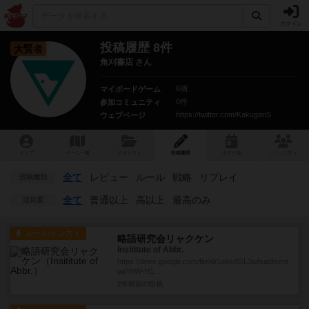
ログイン
投稿履歴 8件
大賢者
角刈書店 さん
6個
マイボードゲーム
0件
参加コミュニティ
https://twitter.com/KakugariS
ウェブページ
トップ
ゲーム一覧
マイリスト
投稿履歴
ボ
ドゲ
会
コミュニティ
全て
レビュー
ルール
戦略
リプレイ
投稿種別
全て
普通以上
高以上
最高のみ
注目度
ルール/インスト
略語研究会リャクケン
Insititute of Abbr.
https://drive.google.com/file/d/1q4sdGL3whua9ezni
pqYhW-H1...
2年弱前
の投稿