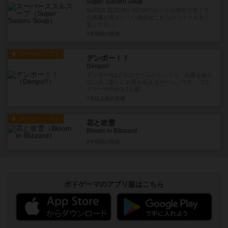
Super Susuru Soup
SUPER SUSURU SOUPのルール公開中です！下
の画像が見えにくい場合はこちらのファイルをご
覧ください。
7年弱前
の投稿
ルール/インスト
デンポー！！
Denpo!!
デンポー!!はどんなゲームかというと「お題を知ら
ない人（親）にお題を伝えるゲーム」です。 プレ
イヤーの中から1人親...
7年以上前
の投稿
ルール/インスト
花と吹雪
Bloom in Blizzard
8年弱前
の投稿
ボドゲーマのアプリ版はこちら