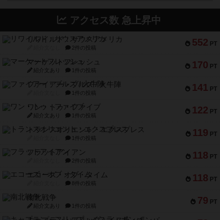
アクセス数 急上昇中
リワイルド：サウスアメリカ
552
PT
紹介文なし
2件の投稿
マーケットフレッシュ
170
PT
紹介文あり
1件の投稿
ファイアー・ブルズ / 火牛陣
141
PT
紹介文なし
1件の投稿
ワン・トゥ・ファイブ
122
PT
紹介文あり
1件の投稿
トランスオリエント・エクスプレス
119
PT
紹介文なし
1件の投稿
フラットアイアン
118
PT
紹介文なし
2件の投稿
エコーズ・オブ・タイム
118
PT
紹介文なし
8件の投稿
南北戦争
79
PT
紹介文あり
1件の投稿