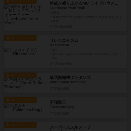
ルール/インスト
何故か盛り上がるMC ライブハウスイェーイェー
Livehouse Yeah Yeah
説明書
PDFhttps://drive.google.com/file/d/1Cjr3ct45QYYQ
2y894...
2年以上前
の投稿
ルール/インスト
リレカエイズム
Rirekaeism
PDF:
https://drive.google.com/file/d/1zovkqddZF_QnO6r
c5Ke...
3年以上前
の投稿
ルール/インスト
単語探知機タンタンゴ
Word Radar Tantango
5年弱前
の投稿
ルール/インスト
不謹慎王
Fukinshin King
6年弱前
の投稿
ルール/インスト
スーパーススルスープ