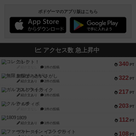
ボドゲーマのアプリ版はこちら
アクセス数 急上昇中
コレクト！
340
PT
紹介文なし
1件の投稿
無限まちがいさがし
322
PT
紹介文あり
2件の投稿
ガルフストライク
217
PT
紹介文あり
1件の投稿
クルティボ
203
PT
紹介文なし
1件の投稿
1809
112
PT
紹介文あり
1件の投稿
ファースト・イン・フライト
108
PT