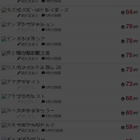
紹介文あり
3件の投稿
モズビ－ズ・レイダ－ズ
94
PT
紹介文あり
1件の投稿
テンプテーション
79
PT
紹介文なし
2件の投稿
インドネシア
78
PT
紹介文あり
2件の投稿
宵と暁の呪文書
75
PT
紹介文あり
8件の投稿
リスボン・トラム 28
73
PT
紹介文あり
9件の投稿
アマナイト
73
PT
紹介文なし
1件の投稿
ブラヴェスト
66
PT
紹介文なし
1件の投稿
スペクタキュラー
60
PT
紹介文なし
1件の投稿
スモールワールド
59
PT
紹介文あり
13件の投稿
ギャンブラー