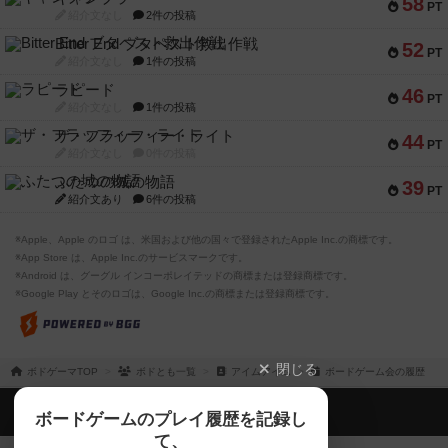
58
PT
紹介文なし
2件の投稿
Bitter End ブタペスト救出作戦
52
PT
紹介文なし
1件の投稿
ラピード
46
PT
紹介文なし
1件の投稿
ザ・フラッフィー・ライト
44
PT
紹介文なし
0件の投稿
ふたつの城の物語
39
PT
紹介文あり
6件の投稿
※Apple、Apple のロゴ は、米国および他の国々で登録されたApple Inc.の商標です。
※App Store は、Apple Inc.のサービスマークです。
※Android は、グーグル インコーポレイテッドの商標または登録商標です。
※Google Play とそのロゴは、Google Inc.の商標または登録商標です。
閉じる
ボドゲーマTOP
ボドとも一覧
アイムアイム
ボードゲーム会の履歴
ボドゲーマTOP
ボードゲームのプレイ履歴を記録し
て、