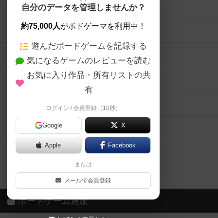
ボードゲームを検索する
自分のデータを管理しませんか？
約75,000人
がボドゲーマを利用中！
ボードゲームの新着レビュー
遊んだボードゲームを記録する
ボードゲーム会情報
気になるゲームのレビューを読む
お気に入り作品・所有リストの共
メカニクス特集
有
掲示板・トピックス
ログイン / 会員登録（10秒）
Google
X
ボドとも・会員一覧
Apple
Facebook
ボードゲーム業界コラム
または
ボドゲーマご利用案内
メールで会員登録
ボードゲーム通販