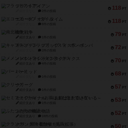
フラットアイアン
118
PT
紹介文なし
2件の投稿
エコーズ・オブ・タイム
118
PT
紹介文なし
8件の投稿
南北戦争
79
PT
紹介文あり
1件の投稿
キャプテン・フリップ：イスラ・ボンバ
72
PT
紹介文なし
2件の投稿
メメントオンラインタクティクス
70
PT
紹介文あり
4件の投稿
パーミッド
68
PT
紹介文なし
1件の投稿
クリーグ
57
PT
紹介文あり
1件の投稿
セミファイナル ～お前はまだ生きている～
53
PT
紹介文あり
1件の投稿
ふたつの街の物語
52
PT
紹介文あり
18件の投稿
クランク! ：冒険者たち（拡張）
50
PT