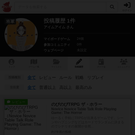
ログイン
投稿履歴 1件
将軍
アイムアイム さん
24個
マイボードゲーム
0件
参加コミュニティ
未設定
ウェブページ
トップ
ゲーム一覧
マイリスト
投稿履歴
ボ
ドゲ
会
コミュニティ
全て
レビュー
ルール
戦略
リプレイ
投稿種別
全て
普通以上
高以上
最高のみ
注目度
レビュー
のびのびTRPG ザ・ホラー
Novice Novice Table Talk Role Playing
Game: The Horror
ゆーるく手軽にTRPGが出来るゲームです。シー
ンやハプニングなどはカードでランダムに決まる
のでシナリオの展開が全然...
約7年前
の投稿