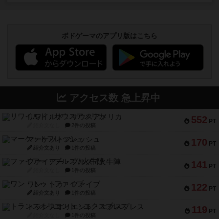
ボドゲーマのアプリ版はこちら
アクセス数 急上昇中
リワイルド：サウスアメリカ
552
PT
紹介文なし
2件の投稿
マーケットフレッシュ
170
PT
紹介文あり
1件の投稿
ファイアー・ブルズ / 火牛陣
141
PT
紹介文なし
1件の投稿
ワン・トゥ・ファイブ
122
PT
紹介文あり
1件の投稿
トランスオリエント・エクスプレス
119
PT
紹介文なし
1件の投稿