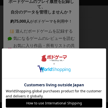
ボードゲームのプレイ履歴を記録し
て、
ボードゲームを検索する
自分のデータを管理しませんか？
約75,000人
がボドゲーマを利用中！
ボードゲームの新着レビュー
遊んだボードゲームを記録する
ボードゲーム会情報
気になるゲームのレビューを読む
お気に入り作品・所有リストの共
メカニクス特集
有
掲示板・トピックス
ログイン / 会員登録（10秒）
Google
X
ボドとも・会員一覧
Apple
Facebook
ボードゲーム業界コラム
または
ボドゲーマご利用案内
メールで会員登録