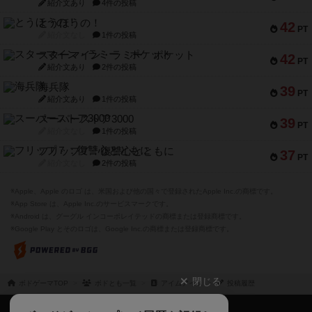
紹介文あり
4件の投稿
とうほうの！
42
PT
紹介文なし
1件の投稿
スターマイン・ラミー ポケット
42
PT
紹介文あり
2件の投稿
海兵隊
39
PT
紹介文あり
1件の投稿
スーパーストア3000
39
PT
紹介文なし
1件の投稿
フリップ７：復讐心とともに
37
PT
紹介文なし
2件の投稿
※Apple、Apple のロゴ は、米国および他の国々で登録されたApple Inc.の商標です。
※App Store は、Apple Inc.のサービスマークです。
※Android は、グーグル インコーポレイテッドの商標または登録商標です。
※Google Play とそのロゴは、Google Inc.の商標または登録商標です。
閉じる
ボドゲーマTOP
ボドとも一覧
アイムアイム
投稿履歴
ボドゲーマTOP