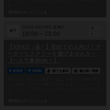
ーミステリー！今回はそんなマーダーミステリーを初めての
人...
#静岡県のボードゲーム会
2024
03
08
金
年
月
日
曜日
1
終了
18:00～23:00
0
【3月8日（金）】初めての人向け！マ
ーダーミステリーを遊びませんか！
【一人で参加OK！】
静岡県
静岡駅
誰でも参加
連れ添い登録
初めての人で安心して遊ぼう！面白いと噂だけど実際の所は
どんな遊び？なかなか人数が足りないと遊べないのがマーダ
ーミステリー！今回はそんなマーダーミステリーを初めての
人...
#静岡県のボードゲーム会