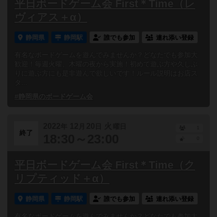
平日ボードゲーム会 First＊Time（レ
ヴィアス＋α）
静岡県
静岡駅
誰でも参加
連れ添い登録
有名なボードゲームを遊んでみませんか？どなたでも参加大
歓迎！毎週火曜、木曜の夜から実施！初めて遊ぶ方や久しぶ
りに遊ぶ方にも是非遊んで欲しいです！ルール説明はお店ス
タ...
#静岡県のボードゲーム会
2022
12
20
火
年
月
日
曜日
1
終了
18:30～23:00
0
平日ボードゲーム会 First＊Time（ク
リプティッド＋α）
静岡県
静岡駅
誰でも参加
連れ添い登録
有名なボードゲームを遊んでみませんか？どなたでも参加大