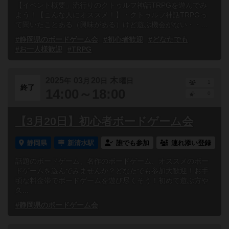
【イベント概要」流行りのクトゥルフ神話TRPGを遊んでみ
よう！【こんな人にオススメ！】・クトゥルフ神話TRPGっ
て聞いたことある（興味がある）けど遊ぶ機会がない・・...
#静岡県のボードゲーム会
#初心者歓迎
#どなたでも
#お一人様歓迎
#TRPG
2025
03
20
木
年
月
日
曜日
1
終了
14:00～18:00
0
【3月20日】初心者ボードゲーム会
静岡県
新清水駅
誰でも参加
連れ添い登録
話題のボードゲーム、名作のボードゲーム、オススメのボー
ドゲームを遊んでみませんか？どなたでも参加大歓迎！お手
頃な料金帯でボードゲームを遊び尽くそう！初めて遊ぶ方や
久...
#静岡県のボードゲーム会