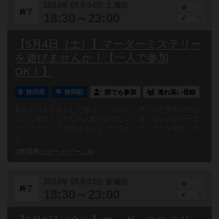
2024
05
04
土
年
月
日
曜日
1
終了
18:30～23:00
0
【5月4日（土）】マーダーミステリー
を遊びませんか！【一人で参加
OK！】
静岡県
静岡駅
誰でも参加
連れ添い登録
初めての人で安心して遊ぼう！面白いと噂だけど実際の所は
どんな遊び？なかなか人数が足りないと遊べないのがマーダ
ーミステリー！今回はそんなマーダーミステリーを初めての
人...
#静岡県のボードゲーム会
2024
05
03
金
年
月
日
曜日
1
終了
18:30～23:00
0