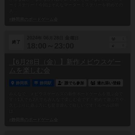
ーミステリー！今回はそんなマーダーミステリーを初めての
人...
#静岡県のボードゲーム会
2024
06
28
金
年
月
日
曜日
1
終了
18:00～23:00
0
【6月28日（金）】新作メビウスゲー
ムを楽しむ会
静岡県
静岡駅
誰でも参加
連れ添い登録
みんなで、メビウスゲームズの新作ボードゲームを遊ぶ会で
す！1人でも2人でもみんなで楽しむ会です！初めて遊ぶ方や
久しぶりに遊ぶ方にも是非遊んで欲しいです！ルール説明
は...
#静岡県のボードゲーム会