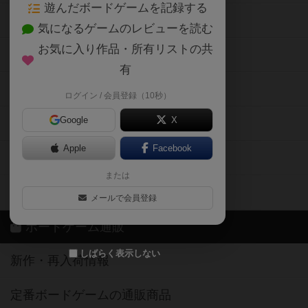
遊んだボードゲームを記録する
ボードゲーム会情報
気になるゲームのレビューを読む
お気に入り作品・所有リストの共
メカニクス特集
有
掲示板・トピックス
ログイン / 会員登録（10秒）
Google
X
ボドとも・会員一覧
Apple
Facebook
ボードゲーム業界コラム
または
ボドゲーマご利用案内
メールで会員登録
ボードゲーム通販
しばらく表示しない
新作・再入荷情報
定番ボードゲームの通販商品