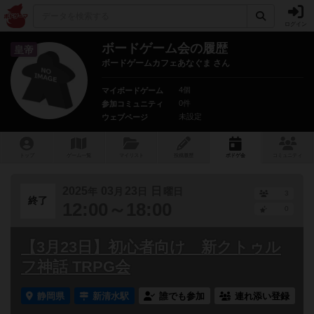
ログイン
ボードゲーム会の履歴
皇帝
ボードゲームカフェあなぐま さん
4個
マイボードゲーム
0件
参加コミュニティ
未設定
ウェブページ
トップ
ゲーム一覧
マイリスト
投稿履歴
ボ
ドゲ
会
コミュニティ
2025
03
23
日
年
月
日
曜日
3
終了
12:00～18:00
0
【3月23日】初心者向け 新クトゥル
フ神話 TRPG会
静岡県
新清水駅
誰でも参加
連れ添い登録