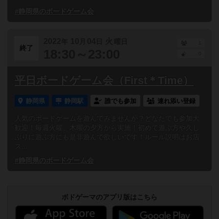
#静岡県のボードゲーム会
2022
10
04
火
年
月
日
曜日
1
終了
18:30～23:00
0
平日ボードゲーム会（First＊Time）
静岡県
静岡駅
誰でも参加
連れ添い登録
人気のボードゲームを遊んでみませんか？どなたでも参加大
歓迎！毎週火曜、木曜の夕方から実施！初めて遊ぶ方や久し
ぶりに遊ぶ方にも是非遊んで欲しいです！ルール説明はお店
ス...
#静岡県のボードゲーム会
ボドゲーマのアプリ版はこちら