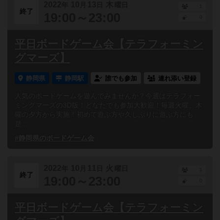
2022
10
13
木
年
月
日
曜日
1
終了
19:00～23:00
0
平日ボードゲーム会【テラフォーミン
グマーズ】
静岡県
静岡駅
誰でも参加
連れ添い登録
人気のボードゲームを遊んでみませんか？今週はテラフォー
ミングマーズの3D版！どなたでも参加大歓迎！毎週火曜、木
曜の夕方から実施！初めて遊ぶ方や久しぶりに遊ぶ方にも
是...
#静岡県のボードゲーム会
2022
10
11
火
年
月
日
曜日
1
終了
19:00～23:00
0
平日ボードゲーム会【テラフォーミン