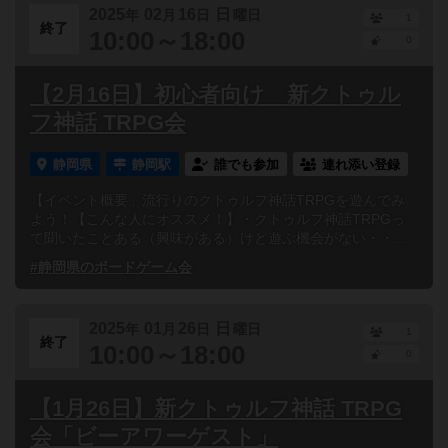
2025
02
16
日
年
月
日
曜日
1
終了
10:00～18:00
0
【2月16日】初心者向け 新クトゥル
フ神話 TRPG会
静岡県
静岡駅
誰でも参加
連れ添い登録
【イベント概要」流行りのクトゥルフ神話TRPGを遊んでみ
よう！【こんな人にオススメ！】・クトゥルフ神話TRPGっ
て聞いたことある（興味がある）けど遊ぶ機会がない・・...
#静岡県のボードゲーム会
2025
01
26
日
年
月
日
曜日
1
終了
10:00～18:00
0
【1月26日】新クトゥルフ神話 TRPG
会「ビーアワーゲスト」