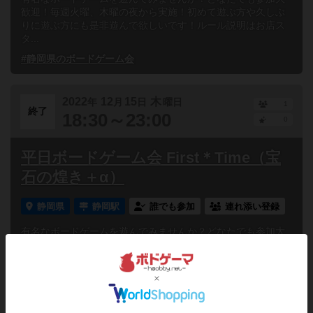
歓迎！毎週火曜、木曜の夜から実施！初めて遊ぶ方や久しぶ
りに遊ぶ方にも是非遊んで欲しいです！ルール説明はお店ス
タ...
#静岡県のボードゲーム会
2022
12
15
木
年
月
日
曜日
1
終了
18:30～23:00
0
平日ボードゲーム会 First＊Time（宝
石の煌き＋α）
静岡県
静岡駅
誰でも参加
連れ添い登録
有名なボードゲームを遊んでみませんか？どなたでも参加大
歓迎！毎週火曜、木曜の夜から実施！初めて遊ぶ方や久しぶ
りに遊ぶ方にも是非遊んで欲しいです！ルール説明はお店ス
タ...
#静岡県のボードゲーム会