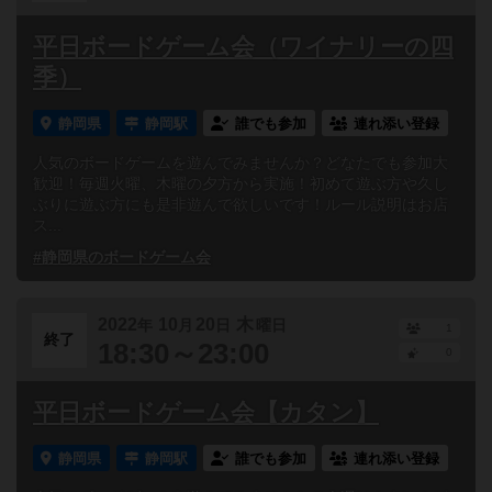
平日ボードゲーム会（ワイナリーの四
季）
静岡県
静岡駅
誰でも参加
連れ添い登録
人気のボードゲームを遊んでみませんか？どなたでも参加大
歓迎！毎週火曜、木曜の夕方から実施！初めて遊ぶ方や久し
ぶりに遊ぶ方にも是非遊んで欲しいです！ルール説明はお店
ス...
#静岡県のボードゲーム会
2022
10
20
木
年
月
日
曜日
1
終了
18:30～23:00
0
平日ボードゲーム会【カタン】
静岡県
静岡駅
誰でも参加
連れ添い登録