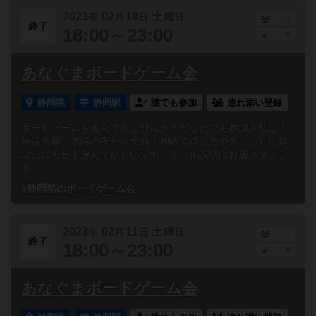
2023
02
18
土
年
月
日
曜日
1
終了
18:00～23:00
0
あなぐまボードゲーム会
静岡県
静岡駅
誰でも参加
連れ添い登録
ボードゲームを遊んでみませんか？どなたでも参加大歓迎！
毎週火曜、木曜の夜から実施！初めて遊ぶ方や久しぶりに遊
ぶ方にも是非遊んで欲しいです！ルール説明はお店スタッフ
が...
#静岡県のボードゲーム会
2023
02
11
土
年
月
日
曜日
1
終了
18:00～23:00
0
あなぐまボードゲーム会