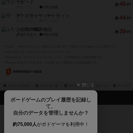
ラピード
46
PT
紹介文なし
1件の投稿
ザ・フラッフィー・ライト
44
PT
紹介文なし
0件の投稿
ふたつの城の物語
39
PT
紹介文あり
6件の投稿
※Apple、Apple のロゴ は、米国および他の国々で登録されたApple Inc.の商標です。
※App Store は、Apple Inc.のサービスマークです。
※Android は、グーグル インコーポレイテッドの商標または登録商標です。
※Google Play とそのロゴは、Google Inc.の商標または登録商標です。
閉じる
ボドゲーマTOP
ボドとも一覧
ボードゲームカフェあなぐま
ボードゲー
ボドゲーマTOP
ボードゲームのプレイ履歴を記録し
て、
ボードゲームを検索する
自分のデータを管理しませんか？
約75,000人
がボドゲーマを利用中！
ボードゲームの新着レビュー