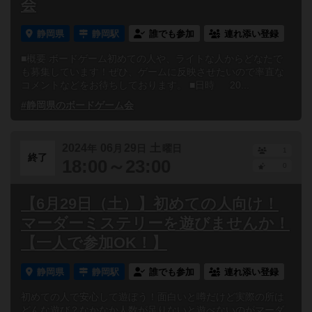
会
静岡県
静岡駅
誰でも参加
連れ添い登録
■概要 ボードゲーム初めての人や、ライトな人からどなたで
も募集しています！ぜひ、ゲームに反映させたいので率直な
コメントなどをお待ちしております。 ■日時 20...
#静岡県のボードゲーム会
2024
06
29
土
年
月
日
曜日
1
終了
18:00～23:00
0
【6月29日（土）】初めての人向け！
マーダーミステリーを遊びませんか！
【一人で参加OK！】
静岡県
静岡駅
誰でも参加
連れ添い登録
初めての人で安心して遊ぼう！面白いと噂だけど実際の所は
どんな遊び？なかなか人数が足りないと遊べないのがマーダ