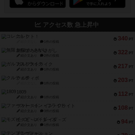
アクセス数 急上昇中
コレクト！
340
PT
紹介文なし
1件の投稿
無限まちがいさがし
322
PT
紹介文あり
2件の投稿
ガルフストライク
217
PT
紹介文あり
1件の投稿
クルティボ
203
PT
紹介文なし
1件の投稿
1809
112
PT
紹介文あり
1件の投稿
ファースト・イン・フライト
108
PT
紹介文あり
3件の投稿
モズビ－ズ・レイダ－ズ
94
PT
紹介文あり
1件の投稿
テンプテーション