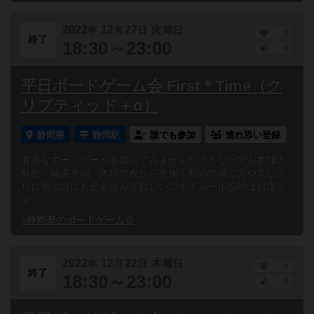
2022
12
27
火
年
月
日
曜日
1
終了
18:30～23:00
0
平日ボードゲーム会 First＊Time（ク
リプティッド＋α）
静岡県
静岡駅
誰でも参加
連れ添い登録
有名なボードゲームを遊んでみませんか？どなたでも参加大
歓迎！毎週火曜、木曜の夜から実施！初めて遊ぶ方や久しぶ
りに遊ぶ方にも是非遊んで欲しいです！ルール説明はお店ス
タ...
#静岡県のボードゲーム会
2022
12
22
木
年
月
日
曜日
1
終了
18:30～23:00
0