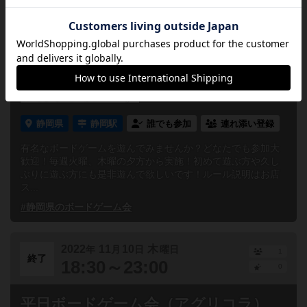
2022
12
13
火
年
月
日
曜日
1
終了
18:30～23:00
0
平日ボードゲーム会 First＊Time（カ
ルカソンヌ＋α）
静岡県
静岡駅
誰でも参加
連れ添い登録
有名なボードゲームを遊んでみませんか？どなたでも参加大
歓迎！毎週火曜、木曜の夕方から実施！初めて遊ぶ方や久し
ぶりに遊ぶ方にも是非遊んで欲しいです！ルール説明はお店
ス...
#静岡県のボードゲーム会
2022
11
10
木
年
月
日
曜日
1
終了
18:30～23:00
0
平日ボードゲーム会（アグリコラ）