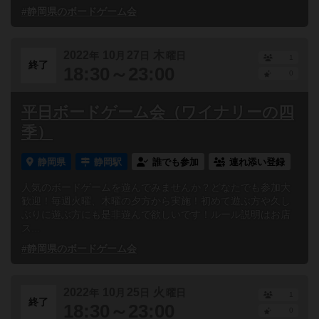
#静岡県のボードゲーム会
2022
10
27
木
年
月
日
曜日
1
終了
18:30～23:00
0
平日ボードゲーム会（ワイナリーの四
季）
静岡県
静岡駅
誰でも参加
連れ添い登録
人気のボードゲームを遊んでみませんか？どなたでも参加大
歓迎！毎週火曜、木曜の夕方から実施！初めて遊ぶ方や久し
ぶりに遊ぶ方にも是非遊んで欲しいです！ルール説明はお店
ス...
#静岡県のボードゲーム会
2022
10
25
火
年
月
日
曜日
1
終了
18:30～23:00
0