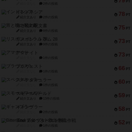
79
PT
紹介文なし
2件の投稿
インドネシア
78
PT
紹介文あり
2件の投稿
宵と暁の呪文書
75
PT
紹介文あり
8件の投稿
リスボン・トラム 28
73
PT
紹介文あり
9件の投稿
アマナイト
73
PT
紹介文なし
1件の投稿
ブラヴェスト
66
PT
紹介文なし
1件の投稿
スペクタキュラー
60
PT
紹介文なし
1件の投稿
スモールワールド
59
PT
紹介文あり
13件の投稿
ギャンブラー
58
PT
紹介文なし
2件の投稿
Bitter End ブタペスト救出作戦
52
PT
紹介文なし
1件の投稿