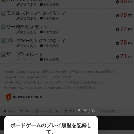
80
PT
紹介文あり
1件の投稿
モズビ－ズ・レイダ－ズ
79
PT
紹介文あり
1件の投稿
リー対グラント
77
PT
紹介文あり
1件の投稿
ブレーキング・アウェイ
75
PT
紹介文あり
4件の投稿
ザ・フラッド
71
PT
紹介文なし
1件の投稿
※Apple、Apple のロゴ は、米国および他の国々で登録されたApple Inc.の商標です。
※App Store は、Apple Inc.のサービスマークです。
※Android は、グーグル インコーポレイテッドの商標または登録商標です。
※Google Play とそのロゴは、Google Inc.の商標または登録商標です。
閉じる
ボドゲーマTOP
ボドとも一覧
マモ
ボードゲーム会の履歴
ボドゲーマTOP
ボードゲームのプレイ履歴を記録し
て、