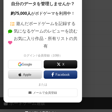
ボードゲームを検索する
自分のデータを管理しませんか？
約75,000人
がボドゲーマを利用中！
ボードゲームの新着レビュー
遊んだボードゲームを記録する
ボードゲーム会情報
気になるゲームのレビューを読む
お気に入り作品・所有リストの共
メカニクス特集
有
掲示板・トピックス
ログイン / 会員登録（10秒）
Google
X
ボドとも・会員一覧
Apple
Facebook
ボードゲーム業界コラム
または
ボドゲーマご利用案内
メールで会員登録
ボードゲーム通販