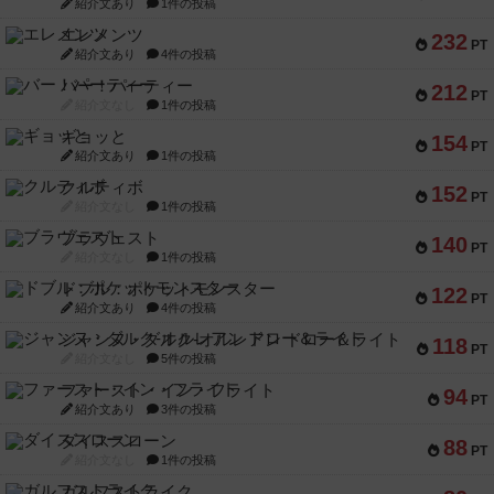
紹介文あり
1件の投稿
エレメンツ
232
PT
紹介文あり
4件の投稿
バー！パーティー
212
PT
紹介文なし
1件の投稿
ギョッと
154
PT
紹介文あり
1件の投稿
クルティボ
152
PT
紹介文なし
1件の投稿
ブラヴェスト
140
PT
紹介文なし
1件の投稿
ドブル：ポケットモンスター
122
PT
紹介文あり
4件の投稿
ジャンヌ・ダルク-オルレアン ドロー＆ライト
118
PT
紹介文なし
5件の投稿
ファースト・イン・フライト
94
PT
紹介文あり
3件の投稿
ダイススローン
88
PT
紹介文なし
1件の投稿
ガルフストライク