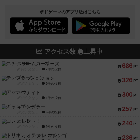
ボドゲーマのアプリ版はこちら
アクセス数 急上昇中
スチームローラーズ
686
PT
紹介文なし
2件の投稿
テンプテーション
326
PT
紹介文なし
2件の投稿
アマナイト
300
PT
紹介文なし
1件の投稿
ギャンブラー
257
PT
紹介文なし
2件の投稿
コレクト！
240
PT
紹介文なし
1件の投稿
トリオンフ ア マレンゴ
236
PT