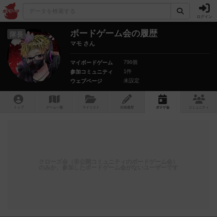
ログイン
ボードゲーム会の履歴
隊長
マモ さん
796個
マイボードゲーム
1件
参加コミュニティ
未設定
ウェブページ
トップ
ゲーム一覧
マイリスト
投稿履歴
ボ
ドゲ
会
コミュニティ
クローズ会（非公開コミュニティのボードゲーム会）
のみか、参加したボードゲーム会がないユーザーです