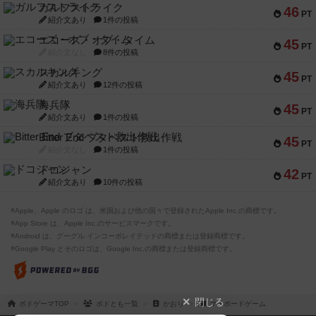
ガルフストライク
46
PT
紹介文あり
1件の投稿
エコーズ・オブ・タイム
45
PT
紹介文なし
8件の投稿
スカルキング
45
PT
紹介文あり
12件の投稿
海兵隊
45
PT
紹介文あり
1件の投稿
Bitter End ブタペスト救出作戦
45
PT
紹介文なし
1件の投稿
ドコジャン
42
PT
紹介文あり
10件の投稿
※Apple、Apple のロゴ は、米国および他の国々で登録されたApple Inc.の商標です。
※App Store は、Apple Inc.のサービスマークです。
※Android は、グーグル インコーポレイテッドの商標または登録商標です。
※Google Play とそのロゴは、Google Inc.の商標または登録商標です。
閉じる
ボドゲーマTOP
ボドとも一覧
かおり
マイボードゲーム