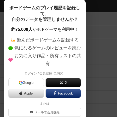
ボドゲーマTOP
ボードゲームのプレイ履歴を記録し
て、
ボードゲームを検索する
自分のデータを管理しませんか？
約75,000人
がボドゲーマを利用中！
ボードゲームの新着レビュー
遊んだボードゲームを記録する
ボードゲーム会情報
気になるゲームのレビューを読む
お気に入り作品・所有リストの共
メカニクス特集
有
掲示板・トピックス
ログイン / 会員登録（10秒）
Google
X
ボドとも・会員一覧
Apple
Facebook
ボードゲーム業界コラム
または
ボドゲーマご利用案内
メールで会員登録