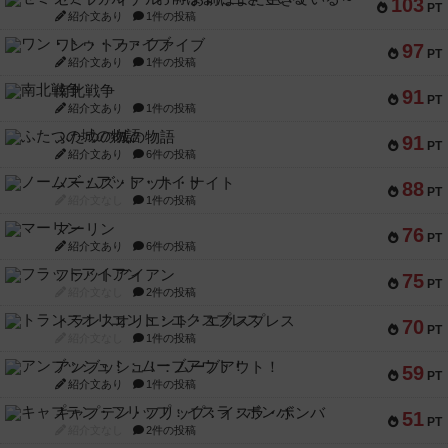
103
PT
紹介文あり
1件の投稿
ワン・トゥ・ファイブ
97
PT
紹介文あり
1件の投稿
南北戦争
91
PT
紹介文あり
1件の投稿
ふたつの城の物語
91
PT
紹介文あり
6件の投稿
ノームズ・アット・ナイト
88
PT
紹介文なし
1件の投稿
マーリン
76
PT
紹介文あり
6件の投稿
フラットアイアン
75
PT
紹介文なし
2件の投稿
トランスオリエント・エクスプレス
70
PT
紹介文なし
1件の投稿
アンブッシュ！：ムーブアウト！
59
PT
紹介文あり
1件の投稿
キャプテン・フリップ：イスラ・ボンバ
51
PT
紹介文なし
2件の投稿