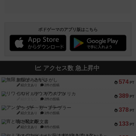
ボドゲーマのアプリ版はこちら
アクセス数 急上昇中
無限まちがいさがし
574
PT
紹介文あり
2件の投稿
リワイルド：サウスアメリカ
389
PT
紹介文なし
2件の投稿
アンダー・ザ・テーブラー
378
PT
紹介文あり
1件の投稿
宵と暁の呪文書
133
PT
紹介文あり
8件の投稿
セミファイナル ～お前はまだ生きている～