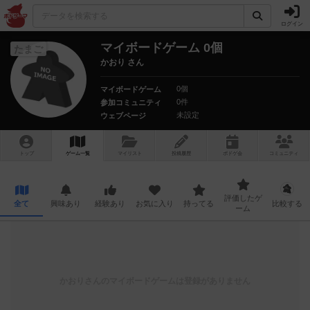
ログイン
マイボードゲーム 0個
たまご
かおり さん
0個
マイボードゲーム
0件
参加コミュニティ
未設定
ウェブページ
トップ
ゲーム一覧
マイリスト
投稿履歴
ボ
ドゲ
会
コミュニティ
評価したゲ
全て
興味あり
経験あり
お気に入り
持ってる
比較する
ーム
かおり
さんのマイボードゲームは登録がありません