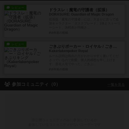
レビュー
ドラスレ：魔竜の守護者（拡張）
DORASURE: Guardian of Magic Dragon
拡張版「魔竜の守護者」には、大まかに言って追
加キャラクター「ダスクブレード」1体とストーリ
ーシート、決戦表が同梱さ...
約8年前
の投稿
レビュー
ごきぶりポーカー・ロイヤル / ごきぶりキング
Kakerlakenpoker Royal
ルール説明は既出の方がわかりやすく書いてくだ
さっているので割愛。個人的感想を申し上げま
す。昔友人宅でやった、ごきぶ...
約8年前
の投稿
参加コミュニティ（0）
一覧を見る
非公開コミュニティのみに参加しているか
参加しているコミュニティがないユーザーです