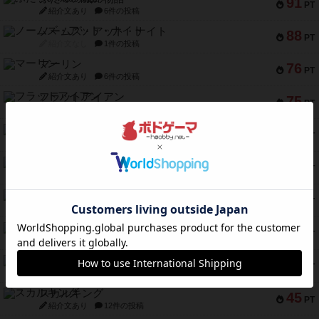
91
PT
紹介文あり
6件の投稿
ノームズ・アット・ナイト
88
PT
紹介文なし
1件の投稿
マーリン
76
PT
紹介文あり
6件の投稿
フラットアイアン
75
PT
紹介文なし
2件の投稿
トランスオリエント・エクスプレス
70
PT
紹介文なし
1件の投稿
アンブッシュ！：ムーブアウト！
59
PT
紹介文あり
1件の投稿
キャプテン・フリップ：イスラ・ボンバ
51
PT
紹介文なし
2件の投稿
ガルフストライク
46
PT
紹介文あり
1件の投稿
エコーズ・オブ・タイム
45
PT
紹介文なし
8件の投稿
スカルキング
45
PT
紹介文あり
12件の投稿