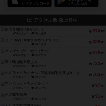
アクセス数 急上昇中
無限まちがいさがし
574
PT
紹介文あり
2件の投稿
リワイルド：サウスアメリカ
389
PT
紹介文なし
2件の投稿
アンダー・ザ・テーブラー
378
PT
紹介文あり
1件の投稿
宵と暁の呪文書
133
PT
紹介文あり
8件の投稿
セミファイナル ～お前はまだ生きている～
103
PT
紹介文あり
1件の投稿
ワン・トゥ・ファイブ
97
PT
紹介文あり
1件の投稿
南北戦争
91
PT
紹介文あり
1件の投稿
ふたつの城の物語