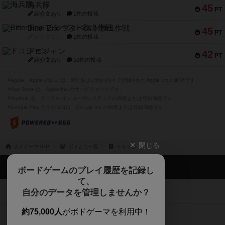
海兵隊
45
PT
紹介文あり
1件の投稿
Bitter End ブタペスト救出作戦
45
PT
紹介文なし
1件の投稿
ドコジャン
42
PT
紹介文あり
10件の投稿
※Apple、Apple のロゴ は、米国および他の国々で登録されたApple Inc.の商標です。
※App Store は、Apple Inc.のサービスマークです。
※Android は、グーグル インコーポレイテッドの商標または登録商標です。
※Google Play とそのロゴは、Google Inc.の商標または登録商標です。
閉じる
ボドゲーマTOP
ボドとも一覧
ろろっぷ
ボドゲーマTOP
ボードゲームのプレイ履歴を記録し
て、
ボードゲームを検索する
自分のデータを管理しませんか？
約75,000人
がボドゲーマを利用中！
ボードゲームの新着レビュー