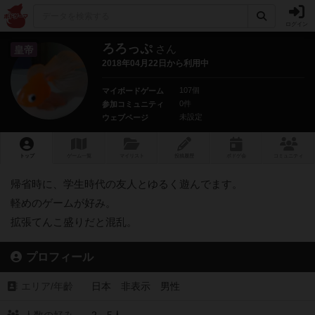
ログイン
ろろっぷ
さん
皇帝
2018年04月22日から利用中
107個
マイボードゲーム
0件
参加コミュニティ
未設定
ウェブページ
トップ
ゲーム一覧
マイリスト
投稿履歴
ボ
ドゲ
会
コミュニティ
帰省時に、学生時代の友人とゆるく遊んでます。
軽めのゲームが好み。
拡張てんこ盛りだと混乱。
プロフィール
エリア/年齡
日本 非表示 男性