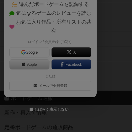
遊んだボードゲームを記録する
ボードゲーム会情報
気になるゲームのレビューを読む
お気に入り作品・所有リストの共
メカニクス特集
有
掲示板・トピックス
ログイン / 会員登録（10秒）
Google
X
ボドとも・会員一覧
Apple
Facebook
ボードゲーム業界コラム
または
ボドゲーマご利用案内
メールで会員登録
ボードゲーム通販
しばらく表示しない
新作・再入荷情報
定番ボードゲームの通販商品