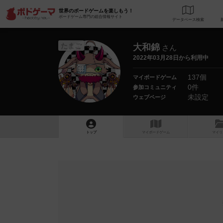
世界のボードゲームを楽しもう！
ボードゲーム専門の総合情報サイト
データベース
検
たまご
大和錦
さん
2022年03月28日から利用中
137個
マイボードゲーム
0件
参加コミュニティ
未設定
ウェブページ
トップ
マイボードゲーム
マイリ