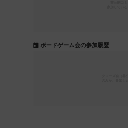
非公開コミ
参加している
ボードゲーム会の参加履歴
クローズ会（非
のみか、参加し