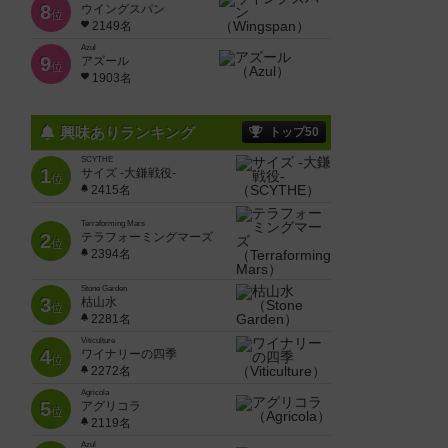
8
ウイングスパン
位
2149名
Azul
9
アズール
位
1903名
興味ありランキング
トップ50
SCYTHE
1
サイズ -大鎌戦役-
位
2415名
Terraforming Mars
2
テラフォーミングマーズ
位
2394名
Stone Garden
3
枯山水
位
2281名
Viticulture
4
ワイナリーの四季
位
2272名
Agricola
5
アグリコラ
位
2119名
Azul