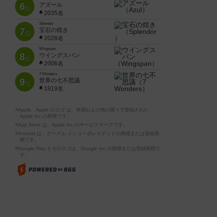
6
アズール
位
2035名
Splendor
7
宝石の煌き
位
2028名
Wingspan
8
ウイングスパン
位
2006名
7 Wonders
9
世界の七不思議
位
1919名
※Apple、Apple のロゴ は、米国および他の国々で登録された
Apple Inc.の商標です。
※App Store は、Apple Inc.のサービスマークです。
※Android は、グーグル インコーポレイテッドの商標または登録商
標です。
※Google Play とそのロゴは、Google Inc.の商標または登録商標で
す。