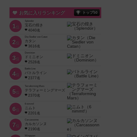
お気に入りランキング
トップ50
Splendor
1
宝石の煌き
位
4040名
Die Siedler von Catan
2
カタン
位
3616名
Dominion
3
ドミニオン
位
2528名
Battle Line
4
バトルライン
位
2377名
Terraforming Mars
5
テラフォーミングマーズ
位
2370名
6 nimmt!
6
ニムト
位
2201名
Carcassonne
7
カルカソンヌ
位
2190名
Wingspan