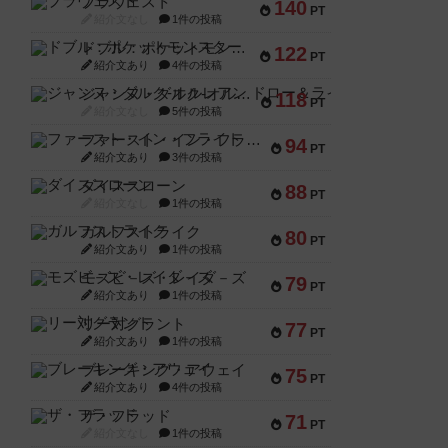
ブラヴェスト
140
PT
紹介文なし
1件の投稿
ドブル：ポケットモンスター
122
PT
紹介文あり
4件の投稿
ジャンヌ・ダルク-オルレアン ドロー＆ライト
118
PT
紹介文なし
5件の投稿
ファースト・イン・フライト
94
PT
紹介文あり
3件の投稿
ダイススローン
88
PT
紹介文なし
1件の投稿
ガルフストライク
80
PT
紹介文あり
1件の投稿
モズビ－ズ・レイダ－ズ
79
PT
紹介文あり
1件の投稿
リー対グラント
77
PT
紹介文あり
1件の投稿
ブレーキング・アウェイ
75
PT
紹介文あり
4件の投稿
ザ・フラッド
71
PT
紹介文なし
1件の投稿