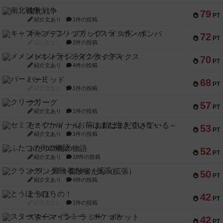
南北戦争
79
PT
紹介文あり
1件の投稿
キャプテン・フリップ：イスラ・ボンバ
72
PT
紹介文なし
2件の投稿
メメントオンラインタクティクス
70
PT
紹介文あり
4件の投稿
パーミッド
68
PT
紹介文なし
1件の投稿
クリーグ
57
PT
紹介文あり
1件の投稿
セミファイナル ～お前はまだ生きている～
53
PT
紹介文あり
1件の投稿
ふたつの街の物語
52
PT
紹介文あり
18件の投稿
クランク! ：冒険者たち（拡張）
50
PT
紹介文あり
4件の投稿
とうほうの！
42
PT
紹介文なし
1件の投稿
スターマイン・ラミー ポケット
42
PT