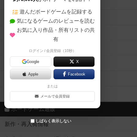
ボードゲームの新着レビュー
遊んだボードゲームを記録する
ボードゲーム会情報
気になるゲームのレビューを読む
お気に入り作品・所有リストの共
メカニクス特集
有
掲示板・トピックス
ログイン / 会員登録（10秒）
Google
X
ボドとも・会員一覧
Apple
Facebook
ボードゲーム業界コラム
または
ボドゲーマご利用案内
メールで会員登録
ボードゲーム通販
しばらく表示しない
新作・再入荷情報