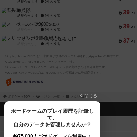
紹介文あり
2件の投稿
海兵隊
39
PT
紹介文あり
1件の投稿
スーパーストア3000
39
PT
紹介文なし
1件の投稿
フリップ７：復讐心とともに
37
PT
紹介文なし
2件の投稿
※Apple、Apple のロゴ は、米国および他の国々で登録されたApple Inc.の商標です。
※App Store は、Apple Inc.のサービスマークです。
※Android は、グーグル インコーポレイテッドの商標または登録商標です。
※Google Play とそのロゴは、Google Inc.の商標または登録商標です。
閉じる
ボドゲーマTOP
ボドとも一覧
さんぴん茶
ボドゲーマTOP
ボードゲームのプレイ履歴を記録し
て、
ボードゲームを検索する
自分のデータを管理しませんか？
約75,000人
がボドゲーマを利用中！