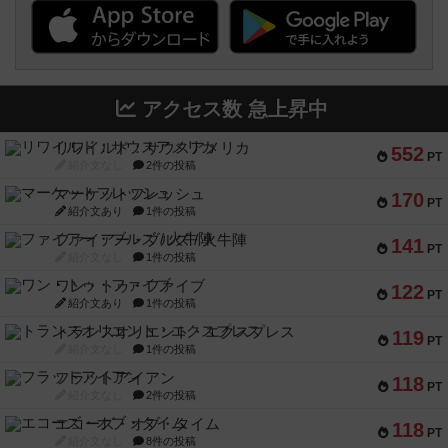
アクセス数 急上昇中
リワイルド：サウスアメリカ
552
PT
紹介文なし
2件の投稿
マーケットフレッシュ
170
PT
紹介文あり
1件の投稿
ファイアー・ブルズ / 火牛陣
141
PT
紹介文なし
1件の投稿
ワン・トゥ・ファイブ
122
PT
紹介文あり
1件の投稿
トランスオリエント・エクスプレス
119
PT
紹介文なし
1件の投稿
フラットアイアン
118
PT
紹介文なし
2件の投稿
エコーズ・オブ・タイム
118
PT
紹介文なし
8件の投稿