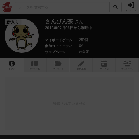
ログイン
さんぴん茶
さん
新入り
2018年02月06日から利用中
259個
マイボードゲーム
0件
参加コミュニティ
未設定
ウェブページ
トップ
ゲーム一覧
マイリスト
投稿履歴
ボ
ドゲ
会
コミュニティ
登録されていません