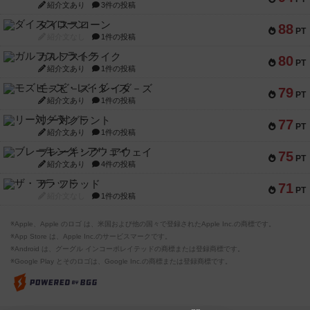
紹介文あり
3件の投稿
ダイススローン
88
PT
紹介文なし
1件の投稿
ガルフストライク
80
PT
紹介文あり
1件の投稿
モズビ－ズ・レイダ－ズ
79
PT
紹介文あり
1件の投稿
リー対グラント
77
PT
紹介文あり
1件の投稿
ブレーキング・アウェイ
75
PT
紹介文あり
4件の投稿
ザ・フラッド
71
PT
紹介文なし
1件の投稿
※Apple、Apple のロゴ は、米国および他の国々で登録されたApple Inc.の商標です。
※App Store は、Apple Inc.のサービスマークです。
※Android は、グーグル インコーポレイテッドの商標または登録商標です。
※Google Play とそのロゴは、Google Inc.の商標または登録商標です。