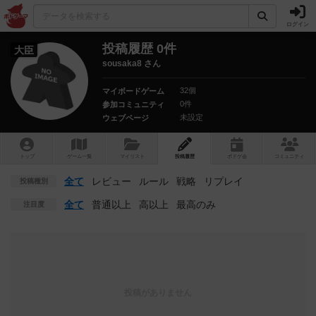
ログイン
投稿履歴 0件
大臣
sousaka8 さん
32個
マイボードゲーム
0件
参加コミュニティ
未設定
ウェブページ
トップ
ゲーム一覧
マイリスト
投稿履歴
ボ
ドゲ
会
コミュニティ
全て
レビュー
ルール
戦略
リプレイ
投稿種別
全て
普通以上
高以上
最高のみ
注目度
投稿がありません