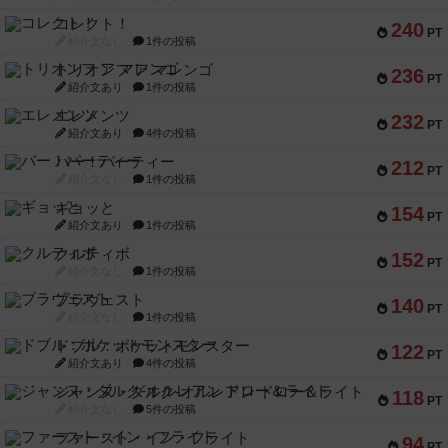
コレクト！
240
PT
紹介文なし
1件の投稿
トリオンフ ア マレンゴ
236
PT
紹介文あり
1件の投稿
エレメンツ
232
PT
紹介文あり
4件の投稿
バー！パーティー
212
PT
紹介文なし
1件の投稿
ギョッと
154
PT
紹介文あり
1件の投稿
クルティボ
152
PT
紹介文なし
1件の投稿
ブラヴェスト
140
PT
紹介文なし
1件の投稿
ドブル：ポケットモンスター
122
PT
紹介文あり
4件の投稿
ジャンヌ・ダルク-オルレアン ドロー＆ライト
118
PT
紹介文なし
5件の投稿
ファースト・イン・フライト
94
PT