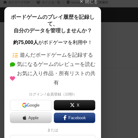
閉じる
ボドゲーマTOP
ボドとも一覧
sousaka8
投稿履歴
ボドゲーマTOP
ボードゲームのプレイ履歴を記録し
て、
ボードゲームを検索する
自分のデータを管理しませんか？
約75,000人
がボドゲーマを利用中！
ボードゲームの新着レビュー
遊んだボードゲームを記録する
ボードゲーム会情報
気になるゲームのレビューを読む
お気に入り作品・所有リストの共
メカニクス特集
有
掲示板・トピックス
ログイン / 会員登録（10秒）
Google
X
ボドとも・会員一覧
Apple
Facebook
ボードゲーム業界コラム
または
ボドゲーマご利用案内