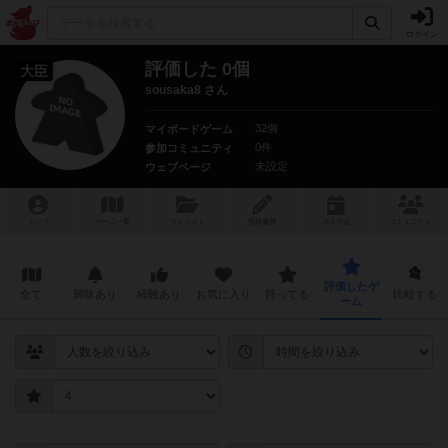
ログイン
評価した 0個
大臣
sousaka8 さん
32個
マイボードゲーム
0件
参加コミュニティ
未設定
ウェブページ
トップ
ゲーム一覧
マイリスト
投稿履歴
ボ
ドゲ
会
コミュニティ
評価したゲ
全て
興味あり
経験あり
お気に入り
持ってる
比較する
ーム