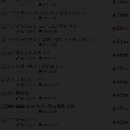
75
PT
紹介文なし
2件の投稿
トランスオリエント・エクスプレス
70
PT
紹介文なし
1件の投稿
アンブッシュ！：ムーブアウト！
59
PT
紹介文あり
1件の投稿
キャプテン・フリップ：イスラ・ボンバ
51
PT
紹介文なし
2件の投稿
ガルフストライク
46
PT
紹介文あり
1件の投稿
エコーズ・オブ・タイム
45
PT
紹介文なし
8件の投稿
スカルキング
45
PT
紹介文あり
12件の投稿
海兵隊
45
PT
紹介文あり
1件の投稿
Bitter End ブタペスト救出作戦
45
PT
紹介文なし
1件の投稿
ドコジャン
42
PT
紹介文あり
10件の投稿