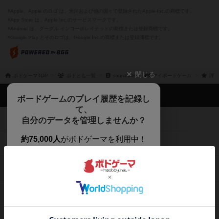
※Apple、Apple のロゴ は、米国および他の国々で登録されたApple Inc.の商標です。
※App Store は、Apple Inc.のサービスマークです。
※Android は、グーグル インコーポレイテッドの商標または登録商標です。
※Google Play とそのロゴは、Google Inc.の商標または登録商標です。
閉じる
ボドゲーマTOP
ボドとも一覧
sousaka8
マイボードゲーム
評価
ボドゲーマTOP
ボードゲームのプレイ履歴を記録し
て、
ボードゲームを検索する
自分のデータを管理しませんか？
約75,000人
がボドゲーマを利用中！
ボードゲームの新着レビュー
遊んだボードゲームを記録する
ボードゲーム会情報
気になるゲームのレビューを読む
お気に入り作品・所有リストの共
メカニクス特集
有
掲示板・トピックス