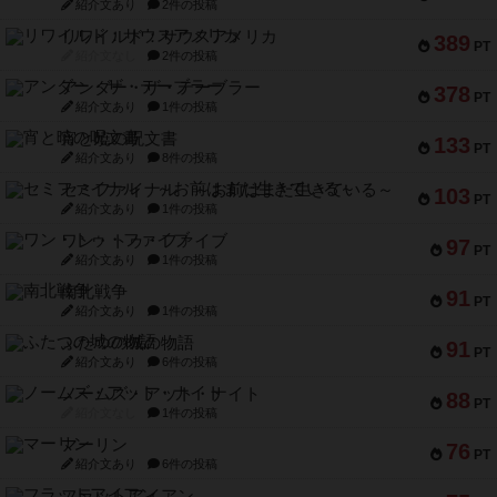
紹介文あり
2件の投稿
リワイルド：サウスアメリカ
389
PT
紹介文なし
2件の投稿
アンダー・ザ・テーブラー
378
PT
紹介文あり
1件の投稿
宵と暁の呪文書
133
PT
紹介文あり
8件の投稿
セミファイナル ～お前はまだ生きている～
103
PT
紹介文あり
1件の投稿
ワン・トゥ・ファイブ
97
PT
紹介文あり
1件の投稿
南北戦争
91
PT
紹介文あり
1件の投稿
ふたつの城の物語
91
PT
紹介文あり
6件の投稿
ノームズ・アット・ナイト
88
PT
紹介文なし
1件の投稿
マーリン
76
PT
紹介文あり
6件の投稿
フラットアイアン