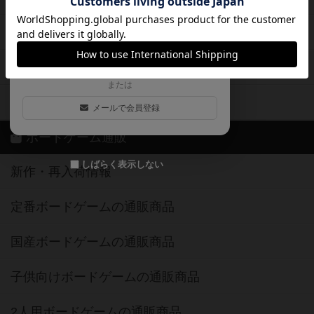
ログイン / 会員登録（10秒）
Google
X
ボドとも・会員一覧
Apple
Facebook
ボードゲーム業界コラム
または
ボドゲーマご利用案内
メールで会員登録
ボードゲーム通販
しばらく表示しない
新作・再入荷情報
定番ボードゲームの通販商品
国産ボードゲームの通販商品
子供向けボードゲームの通販商品
2人用ボードゲームの通販商品