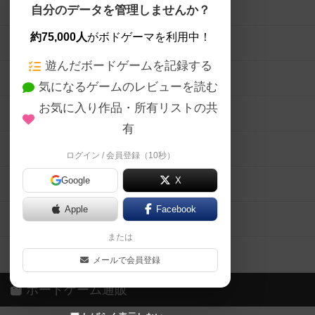
ボードゲームを検索する
自分のデータを管理しませんか？
約75,000人
がボドゲーマを利用中！
ボードゲームの新着レビュー
遊んだボードゲームを記録する
ボードゲーム会情報
気になるゲームのレビューを読む
お気に入り作品・所有リストの共
メカニクス特集
有
掲示板・トピックス
ログイン / 会員登録（10秒）
Google
X
ボドとも・会員一覧
Apple
Facebook
ボードゲーム業界コラム
または
ボドゲーマご利用案内
メールで会員登録
ボードゲーム通販