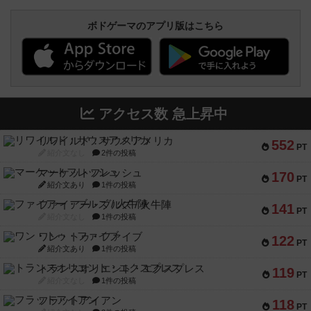
ボドゲーマのアプリ版はこちら
アクセス数 急上昇中
リワイルド：サウスアメリカ
552
PT
紹介文なし
2件の投稿
マーケットフレッシュ
170
PT
紹介文あり
1件の投稿
ファイアー・ブルズ / 火牛陣
141
PT
紹介文なし
1件の投稿
ワン・トゥ・ファイブ
122
PT
紹介文あり
1件の投稿
トランスオリエント・エクスプレス
119
PT
紹介文なし
1件の投稿
フラットアイアン
118
PT