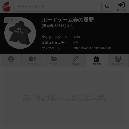
ログイン
ボードゲーム会の履歴
たまご
[退会者:53515] さん
12個
マイボードゲーム
0件
参加コミュニティ
https://twitter.com/aku3dart
ウェブページ
トップ
ゲーム一覧
マイリスト
投稿履歴
ボ
ドゲ
会
コミュニティ
クローズ会（非公開コミュニティのボードゲーム会）
のみか、参加したボードゲーム会がないユーザーです