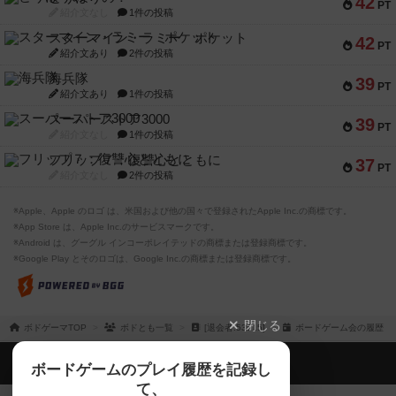
42
PT
紹介文なし
1件の投稿
スターマイン・ラミー ポケット
42
PT
紹介文あり
2件の投稿
海兵隊
39
PT
紹介文あり
1件の投稿
スーパーストア3000
39
PT
紹介文なし
1件の投稿
フリップ７：復讐心とともに
37
PT
紹介文なし
2件の投稿
※Apple、Apple のロゴ は、米国および他の国々で登録されたApple Inc.の商標です。
※App Store は、Apple Inc.のサービスマークです。
※Android は、グーグル インコーポレイテッドの商標または登録商標です。
※Google Play とそのロゴは、Google Inc.の商標または登録商標です。
閉じる
ボドゲーマTOP
ボドとも一覧
[退会者:53515]
ボードゲーム会の履歴
ボドゲーマTOP
ボードゲームのプレイ履歴を記録し
て、