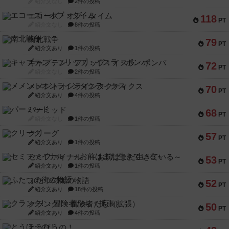
紹介文なし
2件の投稿
エコーズ・オブ・タイム
118
PT
紹介文なし
8件の投稿
南北戦争
79
PT
紹介文あり
1件の投稿
キャプテン・フリップ：イスラ・ボンバ
72
PT
紹介文なし
2件の投稿
メメントオンラインタクティクス
70
PT
紹介文あり
4件の投稿
パーミッド
68
PT
紹介文なし
1件の投稿
クリーグ
57
PT
紹介文あり
1件の投稿
セミファイナル ～お前はまだ生きている～
53
PT
紹介文あり
1件の投稿
ふたつの街の物語
52
PT
紹介文あり
18件の投稿
クランク! ：冒険者たち（拡張）
50
PT
紹介文あり
4件の投稿
とうほうの！