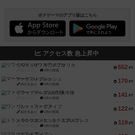
ボドゲーマのアプリ版はこちら
アクセス数 急上昇中
リワイルド：サウスアメリカ
552
PT
紹介文なし
2件の投稿
マーケットフレッシュ
170
PT
紹介文あり
1件の投稿
ファイアー・ブルズ / 火牛陣
141
PT
紹介文なし
1件の投稿
ワン・トゥ・ファイブ
122
PT
紹介文あり
1件の投稿
トランスオリエント・エクスプレス
119
PT
紹介文なし
1件の投稿
フラットアイアン