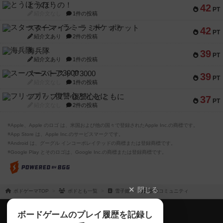
とうほうの！
42
PT
紹介文なし
1件の投稿
スターマイン・ラミー ポケット
42
PT
紹介文あり
2件の投稿
海兵隊
39
PT
紹介文あり
1件の投稿
スーパーストア3000
39
PT
紹介文なし
1件の投稿
フリップ７：復讐心とともに
37
PT
紹介文なし
2件の投稿
※Apple、Apple のロゴ は、米国および他の国々で登録されたApple Inc.の商標です。
※App Store は、Apple Inc.のサービスマークです。
※Android は、グーグル インコーポレイテッドの商標または登録商標です。
※Google Play とそのロゴは、Google Inc.の商標または登録商標です。
閉じる
ボドゲーマTOP
ボドとも一覧
雪子姫
参加コミュニティ
ボドゲーマTOP
ボードゲームのプレイ履歴を記録し