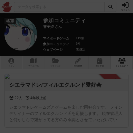
ログイン
参加コミュニティ
将軍
雪子姫 さん
119個
マイボードゲーム
1件
参加コミュニティ
未設定
ウェブページ
トップ
ゲーム一覧
マイリスト
投稿履歴
ボ
ドゲ
会
コミュニティ
承認制
シエラマドレ/フィルエクルンド愛好会
22人
4年以上前
シエラマドレゲームズとゲームを楽しむ同好会です。 メイン
デザイナーのフィルエクルンド氏を応援します。 現在管理人
と何かしらで繋がってる方のみ承認とさせていただいていま
す。