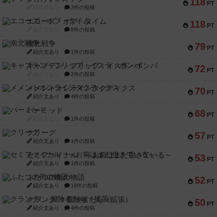
118
PT
紹介文なし
2件の投稿
エコーズ・オブ・タイム
118
PT
紹介文なし
8件の投稿
南北戦争
79
PT
紹介文あり
1件の投稿
キャプテン・フリップ：イスラ・ボンバ
72
PT
紹介文なし
2件の投稿
メメントオンラインタクティクス
70
PT
紹介文あり
4件の投稿
パーミッド
68
PT
紹介文なし
1件の投稿
クリーグ
57
PT
紹介文あり
1件の投稿
セミファイナル ～お前はまだ生きている～
53
PT
紹介文あり
1件の投稿
ふたつの街の物語
52
PT
紹介文あり
18件の投稿
クランク! ：冒険者たち（拡張）
50
PT
紹介文あり
4件の投稿