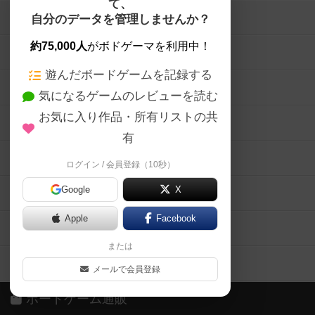
て、
ボードゲームを検索する
自分のデータを管理しませんか？
約75,000人
がボドゲーマを利用中！
ボードゲームの新着レビュー
遊んだボードゲームを記録する
ボードゲーム会情報
気になるゲームのレビューを読む
お気に入り作品・所有リストの共
メカニクス特集
有
掲示板・トピックス
ログイン / 会員登録（10秒）
Google
X
ボドとも・会員一覧
Apple
Facebook
ボードゲーム業界コラム
または
ボドゲーマご利用案内
メールで会員登録
ボードゲーム通販