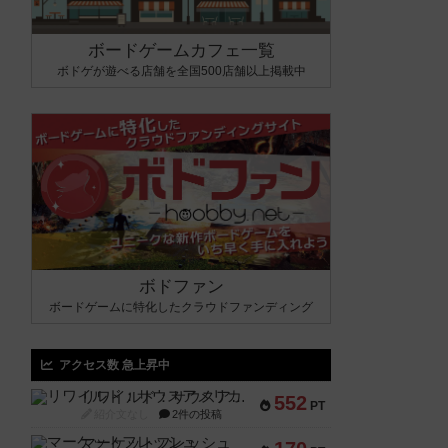
ボードゲームカフェ一覧
ボドゲが遊べる店舗を全国500店舗以上掲載中
ボドファン
ボードゲームに特化したクラウドファンディング
アクセス数 急上昇中
リワイルド：サウスアメリカ
552
PT
紹介文なし
2件の投稿
マーケットフレッシュ