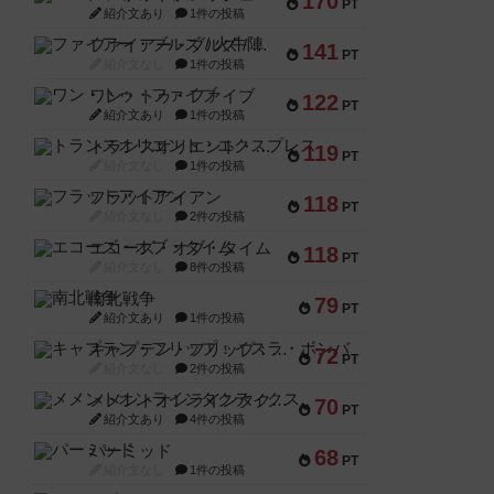
170
PT
紹介文あり
1件の投稿
ファイアー・ブルズ / 火牛陣
141
PT
紹介文なし
1件の投稿
ワン・トゥ・ファイブ
122
PT
紹介文あり
1件の投稿
トランスオリエント・エクスプレス
119
PT
紹介文なし
1件の投稿
フラットアイアン
118
PT
紹介文なし
2件の投稿
エコーズ・オブ・タイム
118
PT
紹介文なし
8件の投稿
南北戦争
79
PT
紹介文あり
1件の投稿
キャプテン・フリップ：イスラ・ボンバ
72
PT
紹介文なし
2件の投稿
メメントオンラインタクティクス
70
PT
紹介文あり
4件の投稿
パーミッド
68
PT
紹介文なし
1件の投稿