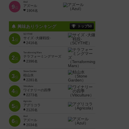
Azul
9
アズール
位
1904名
興味ありランキング
トップ50
SCYTHE
1
サイズ -大鎌戦役-
位
2416名
Terraforming Mars
2
テラフォーミングマーズ
位
2396名
Stone Garden
3
枯山水
位
2281名
Viticulture
4
ワイナリーの四季
位
2273名
Agricola
5
アグリコラ
位
2120名
Azul
6
アズール
位
2034名