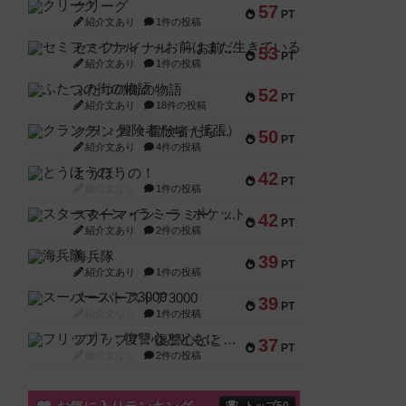
クリーグ
57
PT
紹介文あり
1件の投稿
セミファイナル ～お前はまだ生きている～
53
PT
紹介文あり
1件の投稿
ふたつの街の物語
52
PT
紹介文あり
18件の投稿
クランク! ：冒険者たち（拡張）
50
PT
紹介文あり
4件の投稿
とうほうの！
42
PT
紹介文なし
1件の投稿
スターマイン・ラミー ポケット
42
PT
紹介文あり
2件の投稿
海兵隊
39
PT
紹介文あり
1件の投稿
スーパーストア3000
39
PT
紹介文なし
1件の投稿
フリップ７：復讐心とともに
37
PT
紹介文なし
2件の投稿