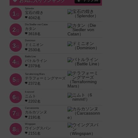
お気に入りランキング
トップ50
Splendor
1
宝石の煌き
位
4042名
Die Siedler von Catan
2
カタン
位
3618名
Dominion
3
ドミニオン
位
2530名
Battle Line
4
バトルライン
位
2379名
Terraforming Mars
5
テラフォーミングマーズ
位
2372名
6 nimmt!
6
ニムト
位
2202名
Carcassonne
7
カルカソンヌ
位
2191名
Wingspan
8
ウイングスパン
位
2151名