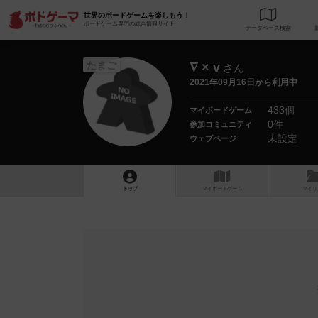
世界のボードゲームを楽しもう！
ボードゲーム専門の総合情報サイト
データベース
検
たまご
∇ × v
さん
2021年09月16日から利用中
433個
マイボードゲーム
0件
参加コミュニティ
未設定
ウェブページ
トップ
マイボードゲーム
マイリ