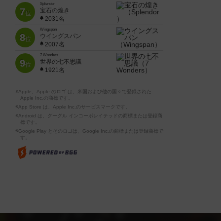
Splendor
7
宝石の煌き
位
2031名
Wingspan
8
ウイングスパン
位
2007名
7 Wonders
9
世界の七不思議
位
1921名
※Apple、Apple のロゴ は、米国および他の国々で登録された
Apple Inc.の商標です。
※App Store は、Apple Inc.のサービスマークです。
※Android は、グーグル インコーポレイテッドの商標または登録商
標です。
※Google Play とそのロゴは、Google Inc.の商標または登録商標で
す。