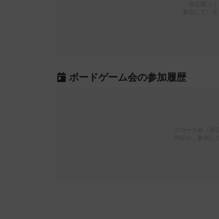
非公開コミ
参加している
ボードゲーム会の参加履歴
クローズ会（非
のみか、参加し