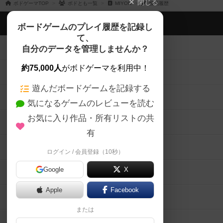
閉じる
ボドゲーマTOP
ボドとも一覧
MIYON
投稿履歴
ボドゲーマTOP
ボードゲームのプレイ履歴を記録し
て、
ボードゲームを検索する
自分のデータを管理しませんか？
約75,000人
がボドゲーマを利用中！
ボードゲームの新着レビュー
遊んだボードゲームを記録する
ボードゲーム会情報
気になるゲームのレビューを読む
お気に入り作品・所有リストの共
メカニクス特集
有
掲示板・トピックス
ログイン / 会員登録（10秒）
Google
X
ボドとも・会員一覧
Apple
Facebook
ボードゲーム業界コラム
または
ボドゲーマご利用案内