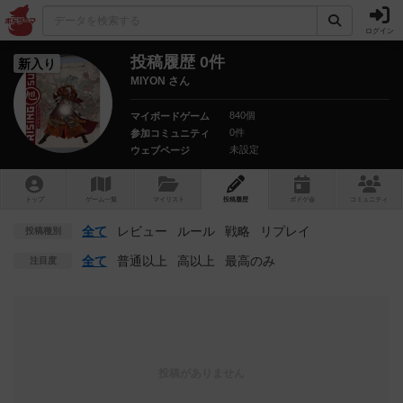
ログイン
投稿履歴 0件
新入り
MIYON さん
840個
マイボードゲーム
0件
参加コミュニティ
未設定
ウェブページ
トップ
ゲーム一覧
マイリスト
投稿履歴
ボ
ドゲ
会
コミュニティ
全て
レビュー
ルール
戦略
リプレイ
投稿種別
全て
普通以上
高以上
最高のみ
注目度
投稿がありません