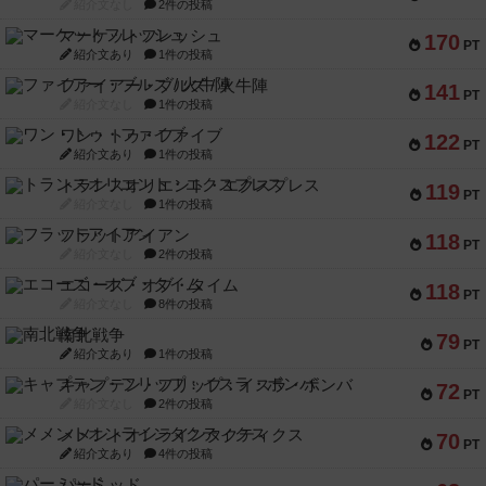
紹介文なし
2件の投稿
マーケットフレッシュ
170
PT
紹介文あり
1件の投稿
ファイアー・ブルズ / 火牛陣
141
PT
紹介文なし
1件の投稿
ワン・トゥ・ファイブ
122
PT
紹介文あり
1件の投稿
トランスオリエント・エクスプレス
119
PT
紹介文なし
1件の投稿
フラットアイアン
118
PT
紹介文なし
2件の投稿
エコーズ・オブ・タイム
118
PT
紹介文なし
8件の投稿
南北戦争
79
PT
紹介文あり
1件の投稿
キャプテン・フリップ：イスラ・ボンバ
72
PT
紹介文なし
2件の投稿
メメントオンラインタクティクス
70
PT
紹介文あり
4件の投稿
パーミッド