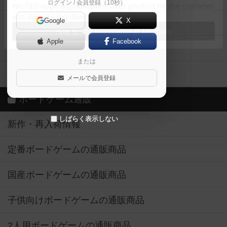
ログイン / 会員登録（10秒）
Google
X
ボドとも・会員一覧
Apple
Facebook
ボードゲーム業界コラム
または
ボドゲーマご利用案内
メールで会員登録
ボードゲーム通販
しばらく表示しない
新作・再入荷情報
定番ボードゲームの通販商品
国産ボードゲームの通販商品
子供向けボードゲームの通販商品
2人用ボードゲームの通販商品