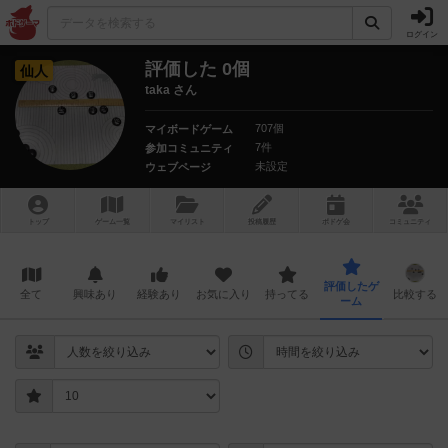
ログイン
評価した 0個
仙人
taka さん
707個
マイボードゲーム
7件
参加コミュニティ
未設定
ウェブページ
トップ
ゲーム一覧
マイリスト
投稿履歴
ボ
ドゲ
会
コミュニティ
評価したゲ
全て
興味あり
経験あり
お気に入り
持ってる
比較する
ーム