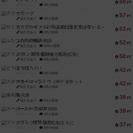
68
PT
紹介文なし
1件の投稿
クリーグ
57
PT
紹介文あり
1件の投稿
セミファイナル ～お前はまだ生きている～
53
PT
紹介文あり
1件の投稿
ふたつの街の物語
52
PT
紹介文あり
18件の投稿
クランク! ：冒険者たち（拡張）
50
PT
紹介文あり
4件の投稿
とうほうの！
42
PT
紹介文なし
1件の投稿
スターマイン・ラミー ポケット
42
PT
紹介文あり
2件の投稿
海兵隊
39
PT
紹介文あり
1件の投稿
スーパーストア3000
39
PT
紹介文なし
1件の投稿
フリップ７：復讐心とともに
37
PT
紹介文なし
2件の投稿