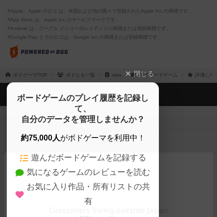
※Apple、Apple のロゴ は、米国および他の国々で登録されたApple Inc.の商標です。
※App Store は、Apple Inc.のサービスマークです。
※Android は、グーグル インコーポレイテッドの商標または登録商標です。
※Google Play とそのロゴは、Google Inc.の商標または登録商標です。
閉じる
ボドゲーマTOP
ボドとも一覧
taka
マイボードゲーム
評価した
ボドゲーマTOP
ボードゲームのプレイ履歴を記録し
て、
ボードゲームを検索する
自分のデータを管理しませんか？
約75,000人
がボドゲーマを利用中！
ボードゲームの新着レビュー
遊んだボードゲームを記録する
ボードゲーム会情報
気になるゲームのレビューを読む
お気に入り作品・所有リストの共
メカニクス特集
有
掲示板・トピックス